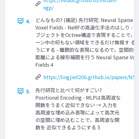
https://nvlabs.github.io/instant-
ngp/
どんなもの? (補足) 先行研究: Neural Sparse
4.
Voxel Fields - NeRFの高速化手法のはしり - オ
ブジェクトをOctree構造で表現することで，
ーン中の何もない領域をできるだけ無視す る
うにする - 離散的な表現になるので，空間的な
距離による線形補間を行う Neural Sparse Vox
Fields 4
https://lingjie0206.github.io/papers/NSV
先行研究と比べて何がすごい?
5.
Positional Encoding - MLPは高周波な
関数をうまく近似できない → 入力を
高周波な埋め込み表現によって高次元
の空間に埋め込むことで，高周波な関
数を 近似できるようにする 5