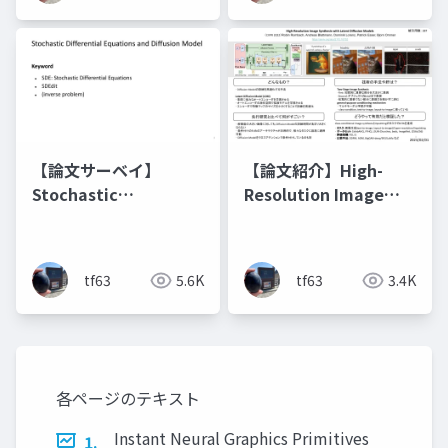
【論文サーベイ】
【論文紹介】High-
Stochastic
Resolution Image
Differential
Synthesis with
Equations and
Latent Diffusion
Diffusion Models
Models
tf63
5.6K
tf63
3.4K
各ページのテキスト
Instant Neural Graphics Primitives
1.