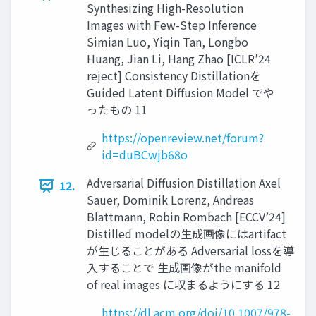
Synthesizing High-Resolution
Images with Few-Step Inference
Simian Luo, Yiqin Tan, Longbo
Huang, Jian Li, Hang Zhao [ICLR’24
reject] Consistency Distillationを
Guided Latent Diffusion Model でや
ったもの 11
https://openreview.net/forum?
id=duBCwjb68o
Adversarial Diffusion Distillation Axel
12.
Sauer, Dominik Lorenz, Andreas
Blattmann, Robin Rombach [ECCV’24]
Distilled modelの生成画像にはartifact
が生じることがある Adversarial lossを導
入することで 生成画像がthe manifold
of real images に収まるようにする 12
https://dl.acm.org/doi/10.1007/978-