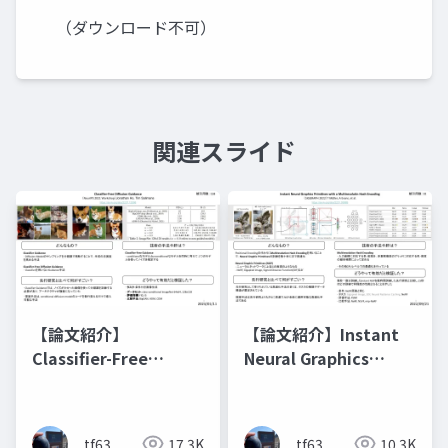
（ダウンロード不可）
関連スライド
【論文紹介】
【論文紹介】Instant
Classifier-Free
Neural Graphics
Diffusion Guidance
Primitives with a
Multiresolution Hash
Encoding
tf63
17.3K
tf63
10.3K