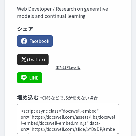
Web Developer / Research on generative
models and continual learning
シェア
Facebook
(Twitter)
またはPlayer版
LINE
埋め込む
»CMSなどでJSが使えない場合