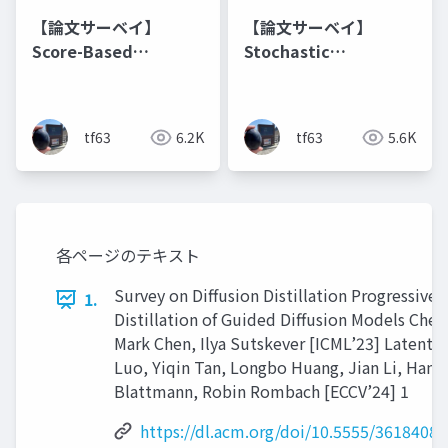
【論文サーベイ】
【論文サーベイ】
Score-Based
Stochastic
Generative Model
Differential
Equations and
Diffusion Models
tf63
6.2K
tf63
5.6K
各ページのテキスト
Survey on Diffusion Distillation Progressive
1.
Distillation of Guided Diffusion Models Chen
Mark Chen, Ilya Sutskever [ICML’23] Latent 
Luo, Yiqin Tan, Longbo Huang, Jian Li, Hang 
Blattmann, Robin Rombach [ECCV’24] 1
https://dl.acm.org/doi/10.5555/3618408