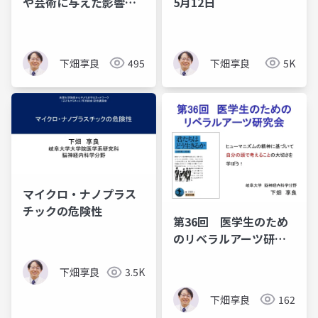
や芸術に与えた影響に
5月12日
ついて
下畑享良
495
下畑享良
5K
マイクロ・ナノプラス
チックの危険性
第36回 医学生のため
のリベラルアーツ研究
会 課題図書「君たち
はどう生きるか」
下畑享良
3.5K
下畑享良
162