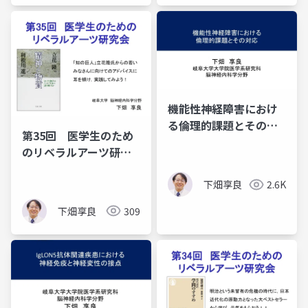
機能性神経障害におけ
る倫理的課題とその対
第35回 医学生のため
応
のリベラルアーツ研究
会 課題図書「精神と
物質」
下畑享良
2.6K
下畑享良
309