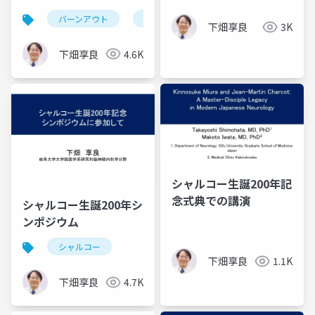
プ ― 基礎から学ぶそ
バーンアウト
リーダーシップ
の理論と実践 ―
下畑享良
3K
下畑享良
4.6K
シャルコー生誕200年記
念式典での講演
シャルコー生誕200年シ
ンポジウム
シャルコー
下畑享良
1.1K
下畑享良
4.7K