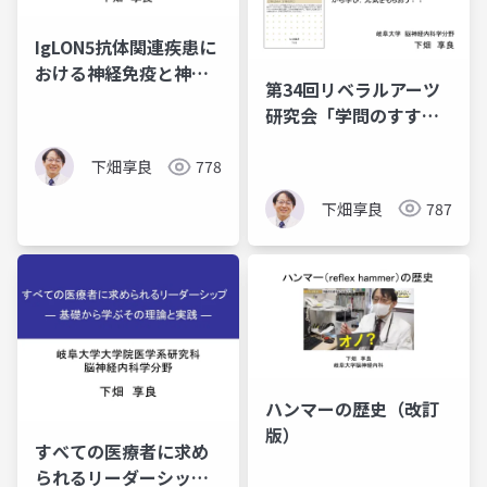
IgLON5抗体関連疾患に
おける神経免疫と神経
第34回リベラルアーツ
変性の接点
研究会「学問のすす
め」
下畑享良
778
下畑享良
787
ハンマーの歴史（改訂
版）
すべての医療者に求め
られるリーダーシッ