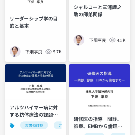
シャルコーと三浦謹之
助の師弟関係
リーダーシップ学の目
的と基本
下畑享良
4.5K
下畑享良
5.7K
アルツハイマー病に対
する抗体療法の課題と
研修医の指導－問診、
将来の展望・改訂版
診察、EMBから倫理ま
疾患修飾薬
アルツハイマー病
抗体療法
でー