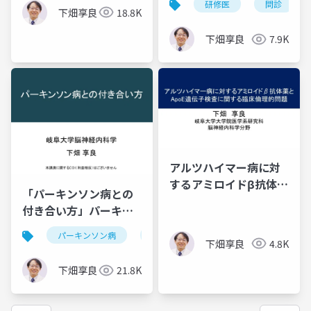
研修医
問診
下畑享良
18.8K
下畑享良
7.9K
アルツハイマー病に対
するアミロイドβ抗体薬
「パーキンソン病との
とApoE遺伝子検査に関
付き合い方」パーキン
する臨床倫理的問題
ソン病健康教室 in 岡山
パーキンソン病
治療法
運動症状
非運動
下畑享良
4.8K
下畑享良
21.8K