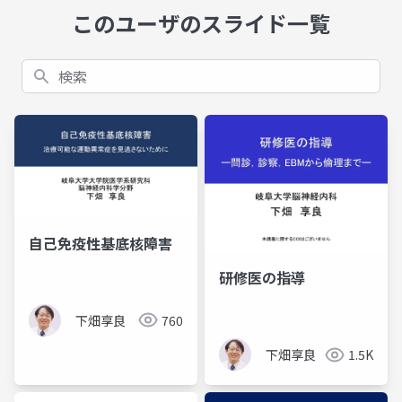
このユーザのスライド一覧
検索
自己免疫性基底核障害
研修医の指導
下畑享良
760
下畑享良
1.5K