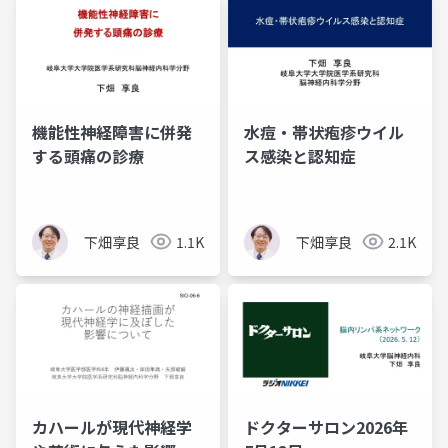
機能性神経障害に併発
水痘・帯状疱疹ウイル
する頭痛の診療
ス感染と認知症
下畑享良
1.1K
下畑享良
2.1K
カハールが現代神経学
ドクターサロン2026年