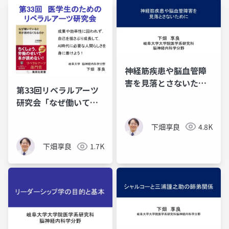
神経筋疾患や脳血管障
害を見落とさないため
第33回リベラルアーツ
に
研究会「なぜ働いてい
ると本が読めなくなる
のか」
下畑享良
4.8K
下畑享良
1.7K