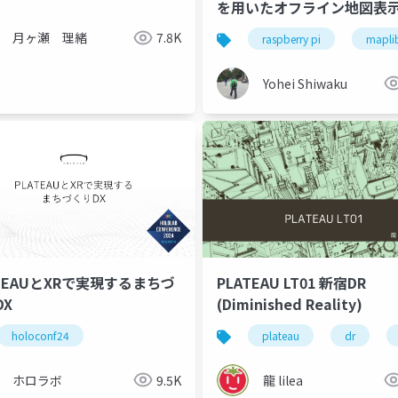
を用いたオフライン地図表
テムの試作
月ヶ瀬 理緒
7.8K
raspberry pi
maplib
Yohei Shiwaku
ATEAUとXRで実現するまちづ
PLATEAU LT01 新宿DR
DX
(Diminished Reality)
ft mesh
holoconf24
plateau
dr
ホロラボ
9.5K
龍 lilea