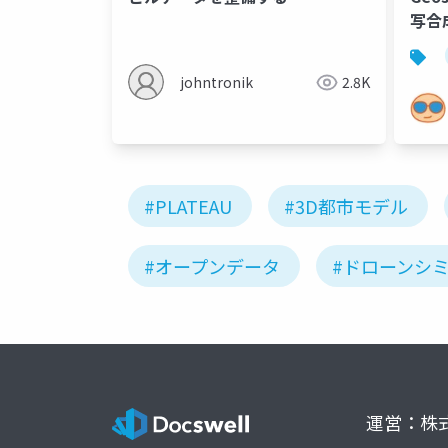
写合
johntronik
2.8K
#PLATEAU
#3D都市モデル
#オープンデータ
#ドローンシ
運営：株