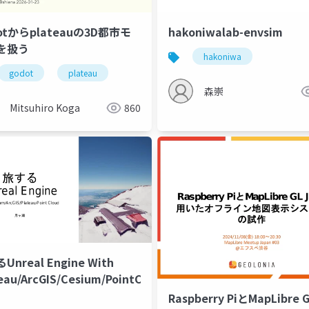
otからplateauの3D都市モ
hakoniwalab-envsim
を扱う
hakoniwa
godot
plateau
plateau
滋賀
森崇
Mitsuhiro Koga
860
Unreal Engine With
eau/ArcGIS/Cesium/PointCloud
Raspberry PiとMapLibre G