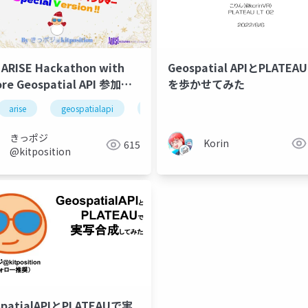
 ARISE Hackathon with
Geospatial APIとPLATE
re Geospatial API 参加作
を歩かせてみた
いつでも雪国」プレゼンスラ
ion
arise
unity
geospatialapi
xrmtg
arcore
plateau
unity
きっポジ
Korin
615
@kitposition
spatialAPIとPLATEAUで実