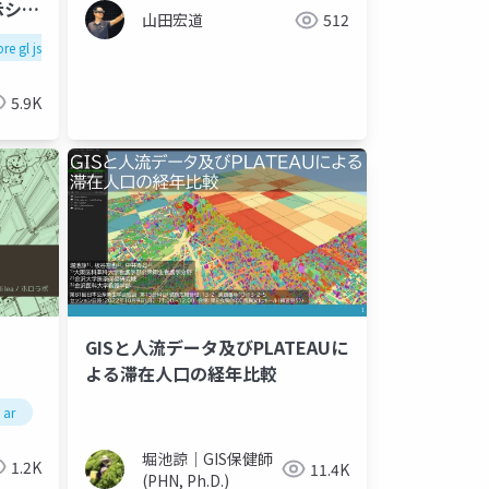
示シス
山田宏道
512
re gl js
オフライン地図
災害対策
3d都市モデル
5.9K
GISと人流データ及びPLATEAUに
よる滞在人口の経年比較
ar
堀池諒｜GIS保健師
1.2K
11.4K
(PHN, Ph.D.)