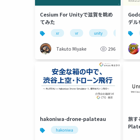
Cesium For Unityで滋賀を眺め
God
てみた
デル
xr
vr
unity
cesium
Takuto Miyake
296
hakoniwa-drone-palateau
旅する
Plat
hakoniwa