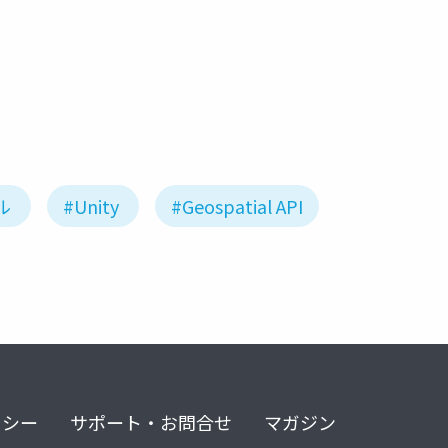
fukuoka
ル
#Unity
#Geospatial API
リシー
サポート・お問合せ
マガジン