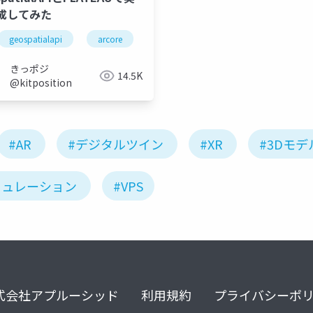
成してみた
geospatialapi
arcore
arfoundation
unity
ar_
きっポジ
14.5K
@kitposition
#AR
#デジタルツイン
#XR
#3Dモデ
ミュレーション
#VPS
式会社アプルーシッド
利用規約
プライバシーポ