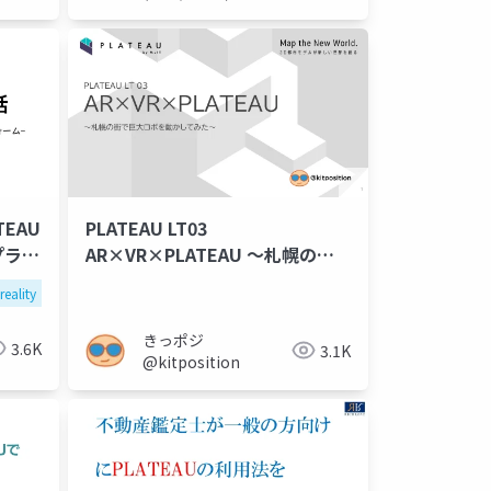
TEAU
PLATEAU LT03
プラッ
AR×VR×PLATEAU ～札幌の街
で巨大ロボを動かしてみた～
reality
きっポジ
3.6K
3.1K
@kitposition