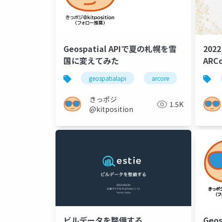
Geospatial APIで夏の札幌を雪
2022
国に変えてみた
ARCo
品「
geospatialapi
arcore
arfoundat
イド
きっポジ
1.5K
@kitposition
ビルデータを整備する
Geo