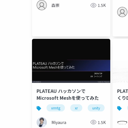
森崇
1.5K
PLATEAU ハッカソンで
PL
Microsoft Meshを使ってみた
くり
xrmtg
xr
unity
microso
Miyaura
1.5K