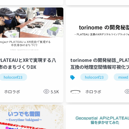
PLATEAUとXRで実現する八
torinome の開発秘話_PLA
市のまちづくりDX
互換の地理空間情報可視化
トフォーム
holoconf23
holoconf23
mixed 
ホロラボ
5.5K
ホロラボ