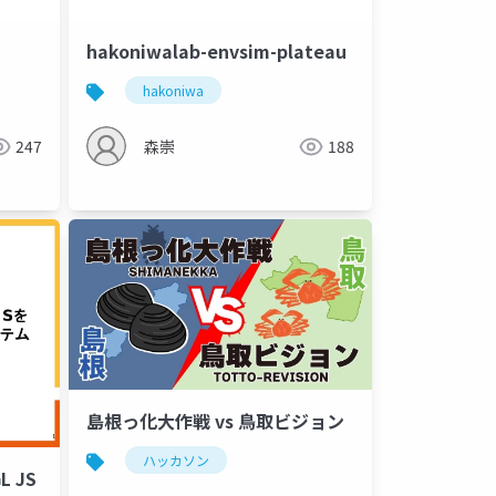
hakoniwalab-envsim-plateau
hakoniwa
247
森崇
188
島根っ化大作戦 vs 鳥取ビジョン
ハッカソン
L JS