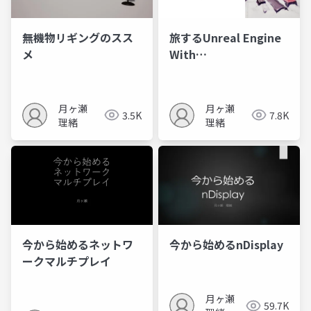
無機物リギングのスス
旅するUnreal Engine
メ
With
Plateau/ArcGIS/Cesium/P
月ヶ瀬
月ヶ瀬
3.5K
7.8K
理緒
理緒
今から始めるネットワ
今から始めるnDisplay
ークマルチプレイ
月ヶ瀬
59.7K