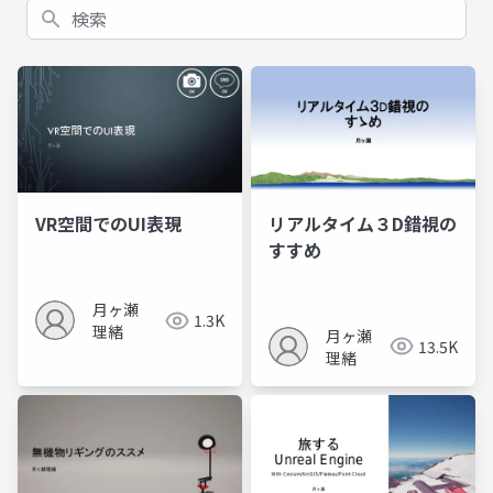
検索
リアルタイム３D錯視の
VR空間でのUI表現
すすめ
月ヶ瀬
1.3K
理緒
月ヶ瀬
13.5K
理緒