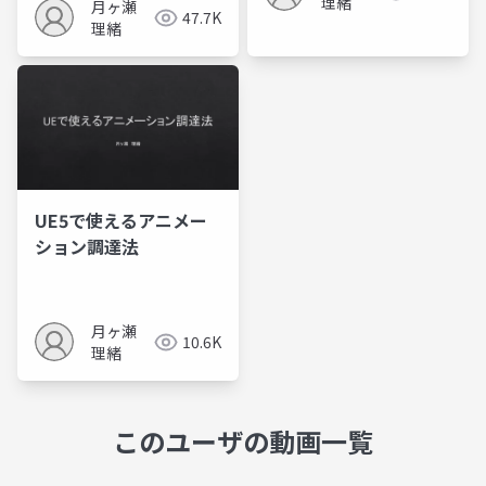
理緒
月ヶ瀬
47.7K
理緒
UE5で使えるアニメー
ション調達法
月ヶ瀬
10.6K
理緒
このユーザの動画一覧