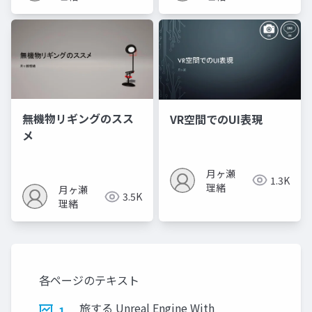
無機物リギングのスス
VR空間でのUI表現
メ
月ヶ瀬
1.3K
理緒
月ヶ瀬
3.5K
理緒
各ページのテキスト
旅する Unreal Engine With
1.