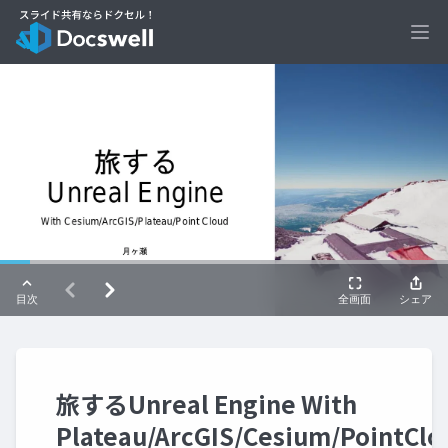
Ope
旅するUnreal Engine With
Plateau/ArcGIS/Cesium/PointClo