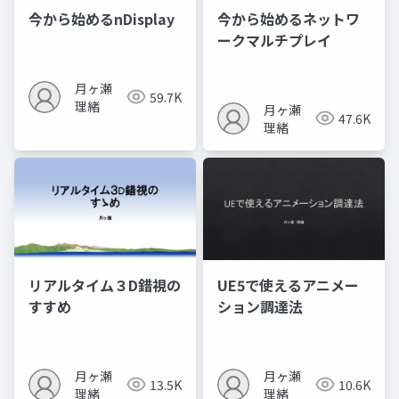
今から始めるnDisplay
今から始めるネットワ
ークマルチプレイ
月ヶ瀬
59.7K
理緒
月ヶ瀬
47.6K
理緒
リアルタイム３D錯視の
UE5で使えるアニメー
すすめ
ション調達法
月ヶ瀬
月ヶ瀬
13.5K
10.6K
理緒
理緒