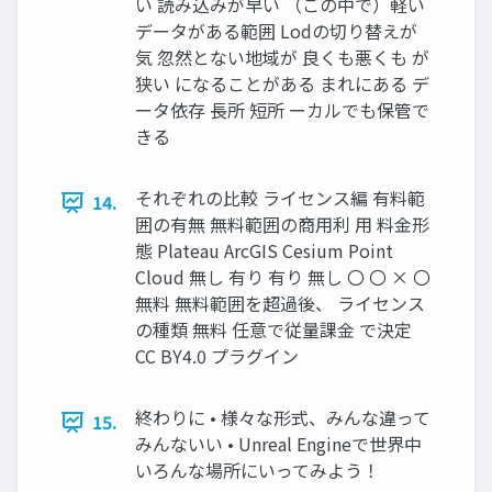
い 読み込みが早い （この中で）軽い
データがある範囲 Lodの切り替えが
気 忽然とない地域が 良くも悪くも が
狭い になることがある まれにある デ
ータ依存 長所 短所 ーカルでも保管で
きる
それぞれの比較 ライセンス編 有料範
14.
囲の有無 無料範囲の商用利 用 料金形
態 Plateau ArcGIS Cesium Point
Cloud 無し 有り 有り 無し 〇 〇 × 〇
無料 無料範囲を超過後、 ライセンス
の種類 無料 任意で従量課金 で決定
CC BY4.0 プラグイン
終わりに • 様々な形式、みんな違って
15.
みんないい • Unreal Engineで世界中
いろんな場所にいってみよう！