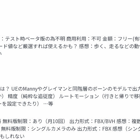
利用：不可 金額：テスト時ベータ版の為不明 商用利用：不可 金額：フ
シード値など厳選すれば使えるかも？ 感想：歩く、走るなどの
い
？ UEのMannyやグレイマンと同階層のボーンのモデルで出
か） 精度（純粋な追従度） ルートモーション（行きと帰りで
ーを設定できたり） …等
 商用利用：有料 無料版制限：あり（月10回） 出力形式：FBX/BVH
 無料版制限：シングルカメラのみ 出力形式：FBX 感想（シ
 もしれない