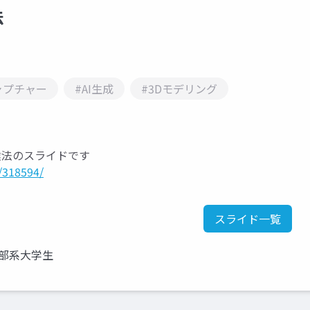
法
ャプチャー
#AI生成
#3Dモデリング
調達法のスライドです
/318594/
スライド一覧
部系大学生