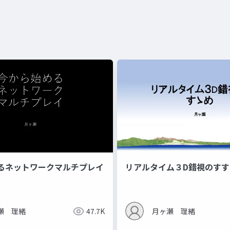
るネットワークマルチプレイ
リアルタイム３D錯視のすす
瀬 理緒
47.7K
月ヶ瀬 理緒