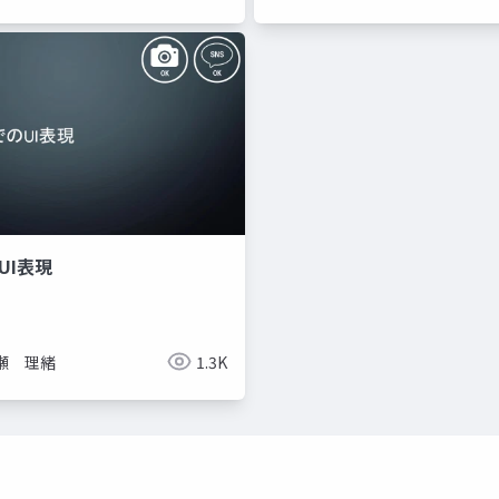
UI表現
瀬 理緒
1.3K