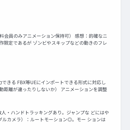
リー(有料会員のみアニメーション保持可） 感想：的確なニ
動作限定であるが ゾンビやスキップなどの動きのフレ
力できる FBX等UEにインポートできる形式に対応し
移動距離が違ったりしないか） アニメーションを調整
 感想：複数人・ハンドトラッキングあり。ジャンプな どにはや
ングルカメラ）：ルートモーション◎。モー ションは