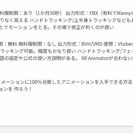
利用：有料 無料版制限：あり（1か月50秒） 出力形式：FBX（有料でM
りなく見える ハンドトラッキング/上半身トラッキングなどもあ
ごとでモーショ ンをとる。その場で修正が利くのが良い
acker 商用利用：無料 無料版制限：なし 出力形式：BVH/VMD 感想
まトラッキング可能。精度もかなり良い ハンドトラッキング/フェ
日本語の設定や公式の使い方説明がある。 XR Animatorが合
ニメーションに100％合致したアニメーションを入手できる方
ョンを 作ろう！