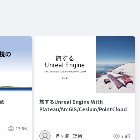
め
旅するUnreal Engine With
Plateau/ArcGIS/Cesium/PointCloud
13.5K
月ヶ瀬 理緒
7.8K