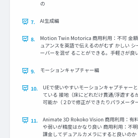
の
AI生成編
7.
Motion Twin Motorica 商用
8.
ュアンスを英語で伝えるのがむず かしい 
ーバーを混ぜ ることができる。手軽さが良
モーションキャプチャー編
9.
UEで使いやすいモーションキャプチャーとは
10.
ている 接地（床にどれだけ貫通/浮遊する
可能か（２Dで修正ができたりパラメータ
Animate 3D Rokoko Vision
11.
や弱いが精度はかなり良い 商用利用：不明
課金してデュアルカメラにすると良いのか