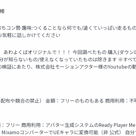
理緒
) UE5ぷちコン勢 趣味:つくることなら何でも/速くていっぱい走
のでお気軽に話しかけてください
あわよくばオリジナルで！！！ 今回調べたもの 購入(ダウンロー
の機能/自分が知らないもの/使えなくなっていたものは除きます 
検証にあたり、株式会社モーションアクター様のYoutubeの
商用利用：可（再配布や競合の禁止） 金額：フリーのものもある 商用利
用：可 金額：フリー 商用利用：アバター生成システムのReady Play
MixamoコンバーターでUEキャラに変換可能（非 公式） 自