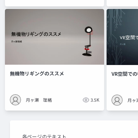
無機物リギングのススメ
VR空間での
月ヶ瀬 理緒
3.5K
月ヶ
各ページのテキスト