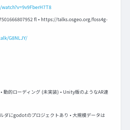
m/watch?v=9v9FberH7T8
807952 fl • https://talks.osgeo.org/foss4g-
/talk/G8NLJY/
 動的ローディング (未実装) • Unity版のようなAR連
• demoフォルダにgodotのプロジェクトあり • 大規模データは