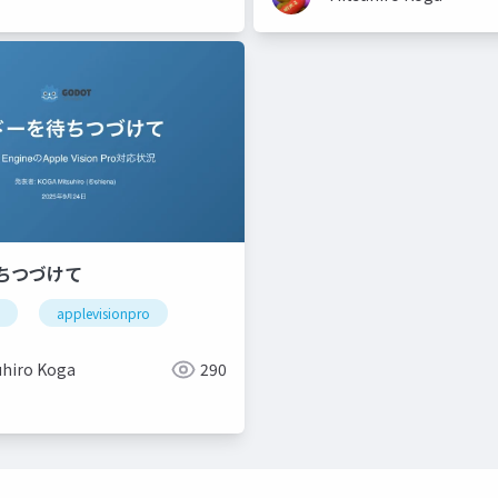
待ちつづけて
applevisionpro
uhiro Koga
290