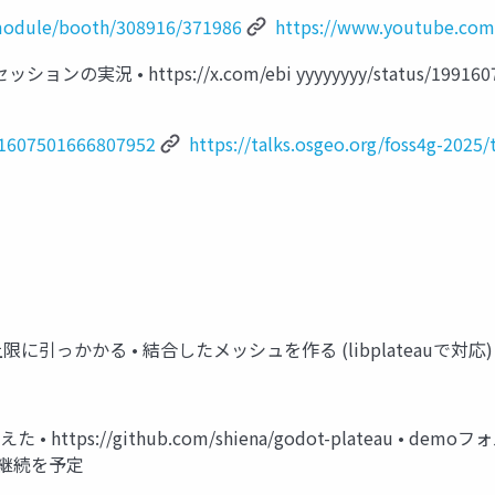
/module/booth/308916/371986
https://www.youtube.co
実況 • https://x.com/ebi yyyyyyyy/status/1991607501666
991607501666807952
https://talks.osgeo.org/foss4g-2025
引っかかる • 結合したメッシュを作る (libplateauで対応) •
 • https://github.com/shiena/godot-plateau 
発継続を予定