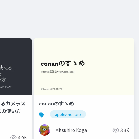
使えるカメラス
conanのすゝめ
スの使い方
applevisionpro
Mitsuhiro Koga
3.3K
4.9K