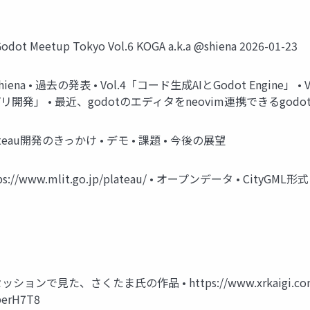
eetup Tokyo Vol.6 KOGA a.k.a @shiena 2026-01-23
hub: @shiena • 過去の発表 • Vol.4「コード生成AIとGodot En
Proアプリ開発」 • 最近、godotのエディタをneovim連携できるgodo
plateau開発のきっかけ • デモ • 課題 • 今後の展望
//www.mlit.go.jp/plateau/ • オープンデータ • CityGML
ッションで見た、さくたま氏の作品 • https://www.xrkaigi.com/eve
berH7T8