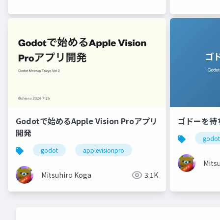
Godotで始めるApple Vision Proアプリ
ゴドーを
開発
godot
godot
applevisionpro
Mits
Mitsuhiro Koga
3.1K