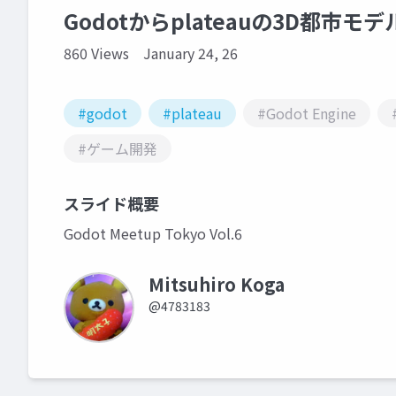
Godotからplateauの3D都市モ
860 Views
January 24, 26
#godot
#plateau
#Godot Engine
#ゲーム開発
スライド概要
Godot Meetup Tokyo Vol.6
Mitsuhiro Koga
@4783183