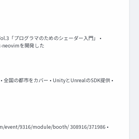
gine」 • Vol.3「プログラマのためのシェーダー入門」 •
t-neovimを開発した
形式 • 全国の都市をカバー • UnityとUnrealのSDK提供 •
nt/9316/module/booth/ 308916/371986 •