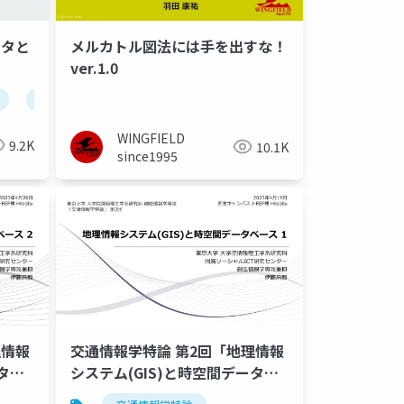
ータと
メルカトル図法には手を出すな！
ver.1.0
オープンソース
gis
maplibre
cs立体図
WINGFIELD
9.2K
10.1K
since1995
理情報
交通情報学特論 第2回「地理情報
タベ
システム(GIS)と時空間データベ
ース 1」講師：伊藤昌毅