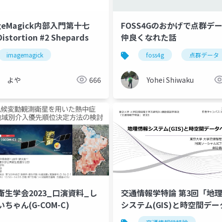
geMagick内部入門第十七
FOSS4Gのおかげで点群デ
stortion #2 Shepards
仲良くなれた話
imagemagick
foss4g
点群データ
よや
666
Yohei Shiwaku
衛生学会2023_口演資料_し
交通情報学特論 第3回「地
ちゃん(G-COM-C)
システム(GIS)と時空間デー
ース2」講師：伊藤昌毅