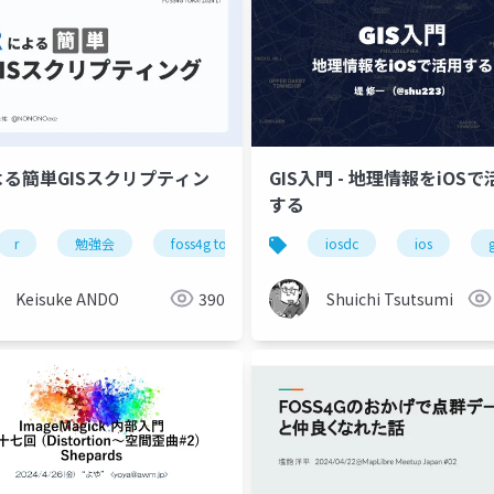
よる簡単GISスクリプティン
GIS入門 - 地理情報をiOSで
する
r
勉強会
foss4g tokai
gis
iosdc
ios
g
Keisuke ANDO
390
Shuichi Tsutsumi