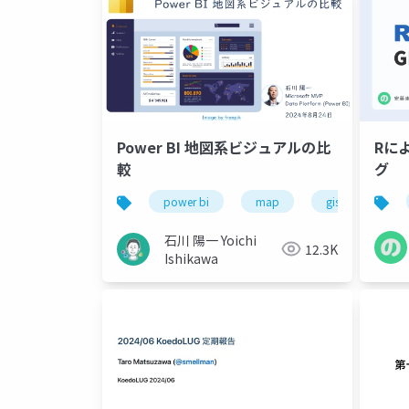
Power BI 地図系ビジュアルの比
Rに
較
グ
power bi
map
gis
石川 陽一 Yoichi
12.3K
Ishikawa