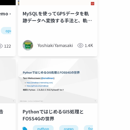
emo -
MySQLを使ってGPSデータを軌
跡データへ変換する手法と、軌跡
データの類似性比較手法
openstreetmap
Yoshiaki Yamasaki
1.4K
122
報告
PythonではじめるGIS処理と
FOSS4Gの世界
python
osgeo
foss4g