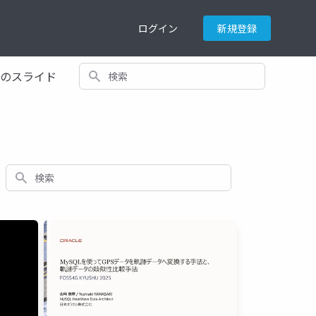
ログイン
新規登録
検索
てのスライド
検索