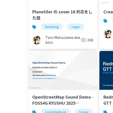
Planetiler の zoom 16 対応をし
Crea
た話
koedolug
osgeo
Taro Matsuzawa aka.
288
btm
OpenStreetMap Sound Demo -
Re
FOSS4G KYUSHU 2025
GTT 
Lightning Talk
openstreetmap
foss4g