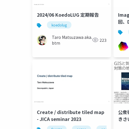
2024/06 KoedoLUG 定期報告
Ima
回、Di
koedolug
Taro Matsuzawa aka.
223
btm
Create / distribute tiled map
公衆
- JICA seminar 2023
きさい