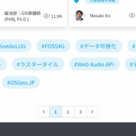
oss
交通情報学特論
堀池諒｜GIS保健師
Masaki Ito
11.9K
(PHN, Ph.D.)
KoedoLUG
#FOSS4G
#データ可視化
#
ル
#ラスタータイル
#Web Audio API
#
#OSGeo.JP
1
2
3