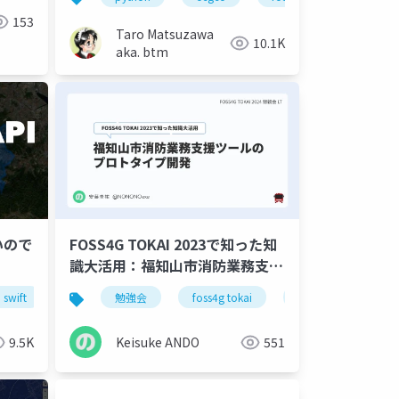
153
Taro Matsuzawa
10.1K
aka. btm
ろいので
FOSS4G TOKAI 2023で知った知
識大活用：福知山市消防業務支援
ツールのプロトタイプ開発
swift
gis
勉強会
mapbox
foss4g tokai
isochrone
gis
消防活動
9.5K
Keisuke ANDO
551