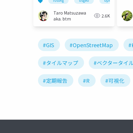
foss4g
osgeo
openstreetmap
Taro Matsuzawa
2.6K
aka. btm
#GIS
#OpenStreetMap
#
#タイルマップ
#ベクタータイ
#定期報告
#R
#可視化