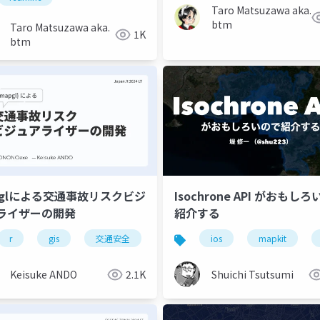
Taro Matsuzawa aka.
btm
Taro Matsuzawa aka.
1K
btm
pglによる交通事故リスクビジ
Isochrone API がおもし
ライザーの開発
紹介する
r
gis
交通安全
ios
mapkit
Keisuke ANDO
2.1K
Shuichi Tsutsumi