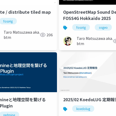
te / distribute tiled map
OpenStreetMap Sound D
FOSS4G Hokkaido 2025
foss4g
foss4g
osgeo
Taro Matsuzawa aka.
206
btm
Taro Matsuzawa aka.
btm
dmineと地理空間を繋げる
2025/02 KoedoLUG 定期
Plugin
koedolug
redmine