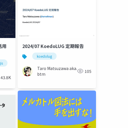
活用
2024/07 KoedoLUG 定期報告
koedolug
is
mapbox
Taro Matsuzawa aka.
105
btm
43.8K