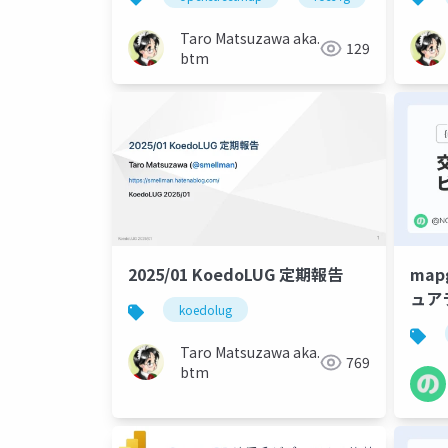
Taro Matsuzawa aka.
129
btm
2025/01 KoedoLUG 定期報告
ma
ュア
koedolug
Taro Matsuzawa aka.
769
btm