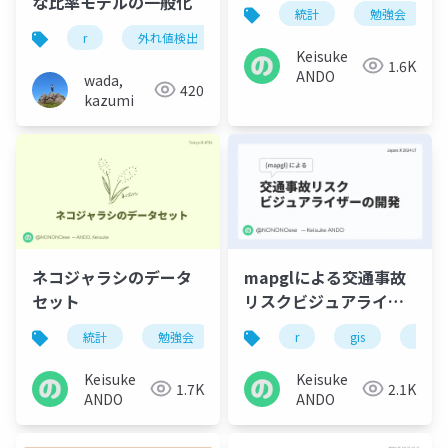
な比率モデルの一般化
統計
勉強会
r
外れ値検出
補完
Keisuke
1.6K
ANDO
wada,
420
kazumi
ネコジャラシのデータ
mapglによる交通事故
セット
リスクビジュアライザ
ーの開発
統計
勉強会
tokyo.r
r
r
gis
交通
Keisuke
Keisuke
1.7K
2.1K
ANDO
ANDO