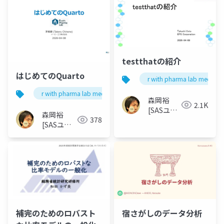
testthatの紹介
はじめてのQuarto
r with pharma lab meetup 
r with pharma lab meetup 1
森岡裕
2.1K
[SASユー
森岡裕
378
ザー総会
[SASユー
世話人]
ザー総会世
話人]
補完のためのロバスト
宿さがしのデータ分析