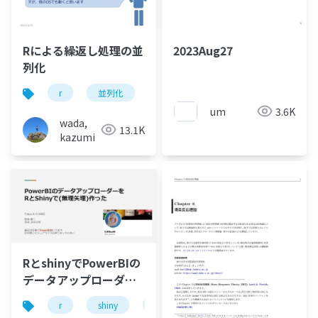
Rによる繰返し処理の並
2023Aug27
列化
r
並列化
um
3.6K
wada,
13.1K
kazumi
RとshinyでPowerBIの
データアップローダー
を作った
r
shiny
power bi