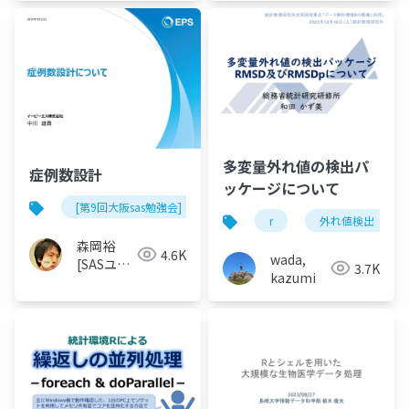
世話人]
多変量外れ値の検出パ
症例数設計
ッケージについて
[第9回大阪sas勉強会]
r
外れ値検出
森岡裕
4.6K
wada,
[SASユー
3.7K
kazumi
ザー総会
世話人]