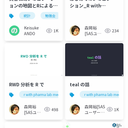
ョンの地図とRによる分
ション_R with
析支援
Pharma
統計
勉強会
r
kanazawa.r
Lab_20260408
Keisuke
森岡裕
1K
234
ANDO
[SASユー
ザー総会世
話人]
RWD 分析を R で
teal の話
r with pharma lab meetup 1
r with pharma lab meetup 
森岡裕
森岡裕[SAS
498
1K
[SASユー
ユーザー総
ザー総会世
会世話人]
話人]