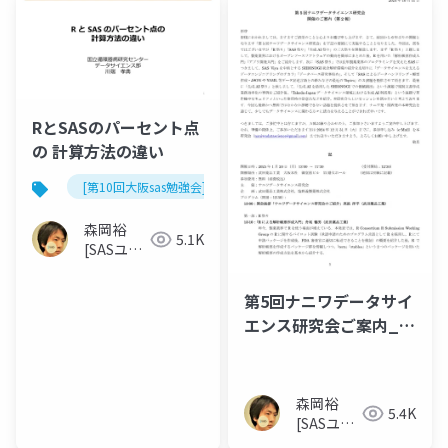
RとSASのパーセント点
の 計算方法の違い
[第10回大阪sas勉強会]
森岡裕
5.1K
[SASユー
ザー総会
世話人]
第5回ナニワデータサイ
エンス研究会ご案内_第
２報
森岡裕
5.4K
[SASユー
ザー総会