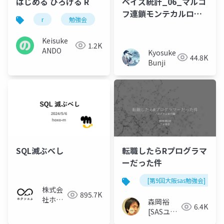
はじめる ひろげる R
ベイズ統計_06_マルコ
フ連鎖モンテカルロ法
r
勉強会
(1)
Keisuke
1.2K
ANDO
Kyosuke
44.8K
Bunji
SQL滅ぶべし
転職したらRプログラマ
ーだった件
[第9回大阪sas勉強会]
株式会
895.7K
社ホク
森岡裕
6.4K
ソエム
[SASユー
ザー総会