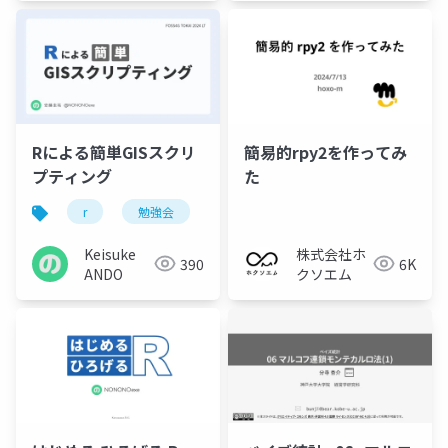
世話人]
Rによる簡単GISスクリ
簡易的rpy2を作ってみ
プティング
た
r
勉強会
foss4g tokai
gis
Keisuke
株式会社ホ
390
6K
ANDO
クソエム