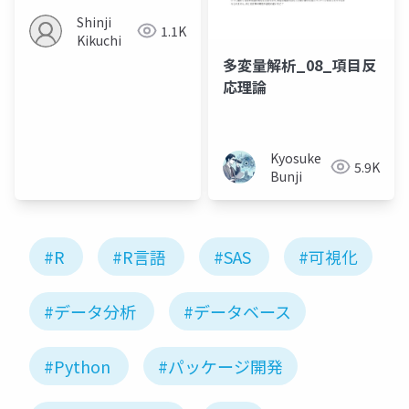
Shinji
1.1K
Kikuchi
多変量解析_08_項目反
応理論
Kyosuke
5.9K
Bunji
#R
#R言語
#SAS
#可視化
#データ分析
#データベース
#Python
#パッケージ開発