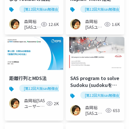
理と応用事例
とNelson–Aalen推定量
[第12回大阪sas勉強会]
[第12回大阪sas勉強会]
の理論と実例による比
較
森岡裕
森岡裕
12.6K
1.6K
[SASユー
[SASユー
ザー総会
ザー総会
世話人]
世話人]
距離行列とMDS法
SAS program to solve
Sudoku (sudokuを解
[第12回大阪sas勉強会]
くSASPRG)
[第12回大阪sas勉強会]
森岡裕[SAS
2K
ユーザー総
森岡裕
653
会世話人]
[SASユー
ザー総会世
話人]