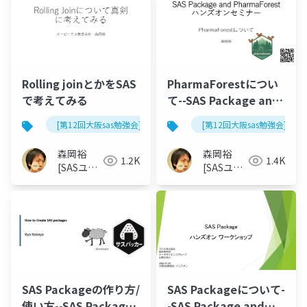
Rolling joinとかをSAS
PharmaForestについ
で考えてみる
て--SAS Package and
PharmaForest ハンズ
[第12回大阪sas勉強会]
[第12回大阪sas勉強会]
オンセミナー
森岡裕
森岡裕
1.2K
1.4K
[SASユー
[SASユー
ザー総会
ザー総会
世話人]
世話人]
SAS Packageの作り方/
SAS Packageについて-
使い方--SAS Package
-SAS Package and