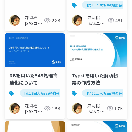
[第12回大阪sas勉強会]
森岡裕
森岡裕
2.8K
481
[SASユー
[SASユー
ザー総会
ザー総会世
世話人]
話人]
DBを用いたSAS処理高
Typstを用いた解析帳
速化について
票の作成方法
[第12回大阪sas勉強会]
[第12回大阪sas勉強会]
森岡裕
森岡裕
1.5K
1.7K
[SASユー
[SASユー
ザー総会
ザー総会
世話人]
世話人]