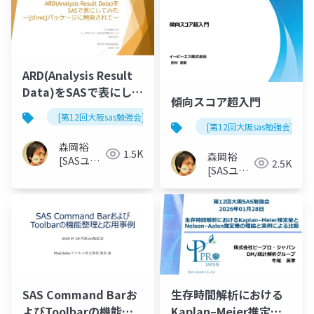
ARD(Analysis Result
Data)をSASで表にして
傾向スコア超入門
みた～{tfrmt}パッケー
[第12回大阪sas勉強会]
ジに触発されて～
[第12回大阪sas勉強会]
森岡裕
1.5K
森岡裕
[SASユー
2.5K
[SASユー
ザー総会
ザー総会
世話人]
世話人]
SAS Command Barお
生存時間解析における
よびToolbarの機能整
Kaplan–Meier推定量