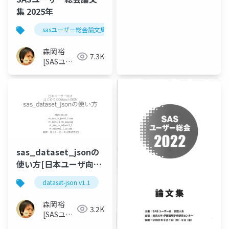
集 2025年
sasユーザー総会論文集 2025年
森岡裕
7.3K
[SASユー
ザー総会
世話人]
sas_dataset_jsonの
使い方[日本ユーザ向け
はじめてのdataset-
dataset-json v1.1
sasとdataset-jsonの変換
JSON]
森岡裕
3.2K
[SASユー
ザー総会