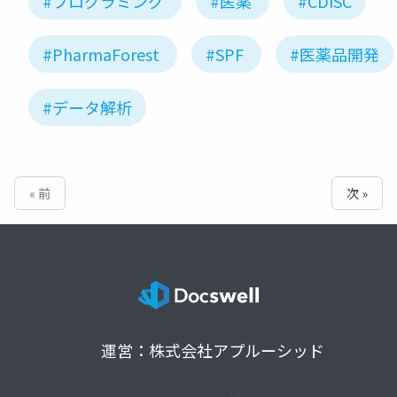
#プログラミング
#医薬
#CDISC
#PharmaForest
#SPF
#医薬品開発
#データ解析
« 前
次 »
運営：株式会社アプルーシッド