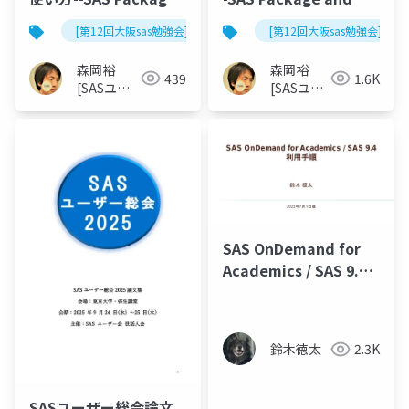
and PharmaForest ハ
PharmaForest ハンズ
[第12回大阪sas勉強会]
[第12回大阪sas勉強会]
ンズオンセミナー
オンセミナー
森岡裕
森岡裕
439
1.6K
[SASユー
[SASユー
ザー総会世
ザー総会
話人]
世話人]
SAS OnDemand for
Academics / SAS 9.4
利用手順
鈴木徳太
2.3K
SASユーザー総会論文