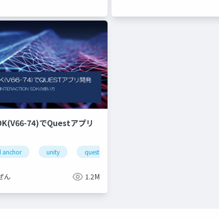
SDK(V66-74)でQuestアプリ
l anchor
unity
quest pro
shaperecognizeractivatestate
ぜん
1.2M