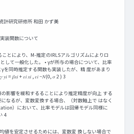
統計研究研修所 和田 かず美
6. 実装関数について
式化することにより、M-推定のIRLSアルゴリズムによりロ
 を可変(γ) として一般化した。 • γが所与の場合について、比率
βとγを同時推定する関数も実装したが、精 度があまり
𝑖 𝑥𝑖 , 𝜀𝑖 ~𝑁(0, 𝜎 2 ) 3
れ値の影響を緩和するることにより推定精度が向上 する
要になるが、変数変換する場合、（対数軸上で はなく
ation）において、比率モデルは回帰モデル同様に
 4
平均値を安定させるためには、変数変 換しない場合で