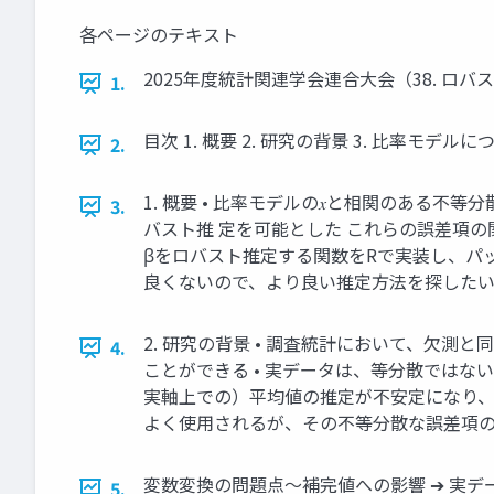
各ページのテキスト
2025年度統計関連学会連合大会（38. ロ
1.
目次 1. 概要 2. 研究の背景 3. 比率モデ
2.
1. 概要 • 比率モデルの𝑥と相関のある不等
3.
バスト推 定を可能とした これらの誤差項の関係性 𝜖
βをロバスト推定する関数をRで実装し、パッ
良くないので、より良い推定方法を探したい • 比率モデル： 𝑦𝑖 = 𝛽𝑥𝑖
2. 研究の背景 • 調査統計において、欠
4.
ことができる • 実データは、等分散では
実軸上での）平均値の推定が不安定になり、また
よく使用されるが、その不等分散な誤差項の
変数変換の問題点～補完値への影響 ➔ 実
5.