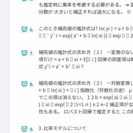
も推定時に乗率を考慮する必要がある。 ➔
分散が 大きいと補正すれば過大になる。 ※
このとき補完値の推計式は? ln( yi ) = a + b  ln(
6.
  ˆ yˆ i = exp( aˆ + b  ln( xi )) 
補完値の推計式の求め方（１） －変換のない単回帰の場合－ モデ
7.
項だけ = a + b  xi + E[ i
式 yˆi = aˆ + bˆ  xi 7
補完値の推計式の求め方（２） －対数変換した単回帰の場合－ モデ
8.
+ b  ln( xi ) +  i ] 指数化（対数化の逆）
でこの項は消えない。 1 2 b = exp( a)  x
)  xi  exp(  2 i=1 ri
性もある。 ロバスト回帰で推定すると この
3. 比率モデルについて
9.