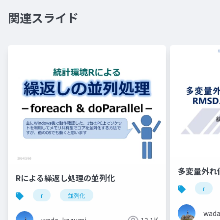
関連スライド
多変量外れ
Rによる繰返し処理の並列化
r
r
並列化
wada
wada, kazumi
13.1K