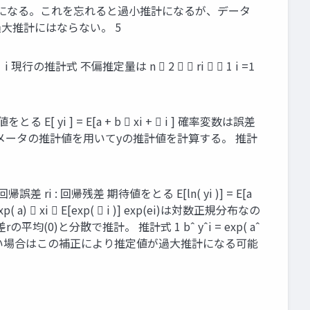
要になる。これを忘れると過小推計になるが、データ
大推計にはならない。 5
逆） i 現行の推計式 不偏推定量は n  2   ri   1 i =1
[ yi ] = E[a + b  xi +  i ] 確率変数は誤差
に回帰パラメータの推計値を用いてyの推計値を計算する。 推計
誤差 ri : 回帰残差 期待値をとる E[ln( yi )] = E[a
 a)  xi  E[exp(  i )] exp(ei)は対数正規分布なの
の平均(0)と分散で推計。 推計式 1 bˆ yˆi = exp( aˆ
よりも裾が 長い場合はこの補正により推定値が過大推計になる可能