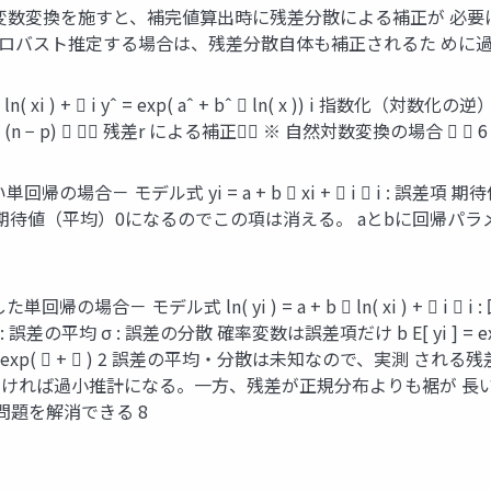
 変数変換を施すと、補完値算出時に残差分散による補正が 必
 ロバスト推定する場合は、残差分散自体も補正されるた めに過
 xi ) +  i yˆ = exp( aˆ + bˆ  ln( x )) i 指数化（対数化の
 exp   2 (n − p)   残差r による補正 ※ 自然対数変換の場合   6
ル式 yi = a + b  xi +  i  i : 誤差項 期待値をとる E
 ] 回帰の誤差項は期待値（平均）0になるのでこの項は消える。 aとb
ル式 ln( yi ) = a + b  ln( xi ) +  i  i : 回帰
 μ : 誤差の平均 σ : 誤差の分散 確率変数は誤差項だけ b E[ yi ] = exp(
i  exp(  +  ) 2 誤差の平均・分散は未知なので、実測 される残差r
 ) n 2 n−2 補正項がなければ過小推計になる。一方、残差が正規分布
問題を解消できる 8