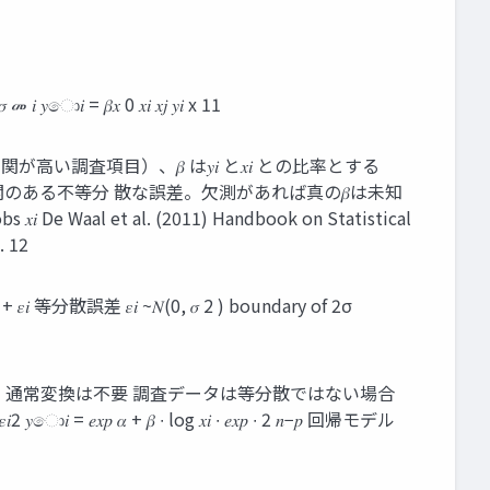
 = 𝛽𝑥 0 𝑥𝑖 𝑥𝑗 𝑦𝑖 x 11
調査項目）、𝛽 は𝑦𝑖 と𝑥𝑖 との比率とする
項𝜖𝑖 は𝑥𝑖 と相関のある不等分 散な誤差。欠測があれば真の𝛽は未知
Waal et al. (2011) Handbook on Statistical
. 12
𝑖 等分散誤差 𝜀𝑖 ~𝑁(0, 𝜎 2 ) boundary of 2σ
合、通常変換は不要 調査データは等分散ではない場合
𝑥𝑝 𝛼 + 𝛽 ∙ log 𝑥𝑖 ∙ 𝑒𝑥𝑝 ∙ 2 𝑛−𝑝 回帰モデル