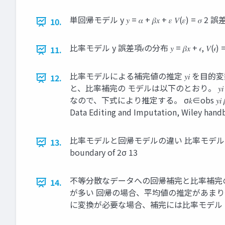
単回帰モデル y 𝑦 = 𝛼 + 𝛽𝑥 + 𝜀 𝑉(𝜀) = 𝜎 2 誤差項𝜀
10.
比率モデル y 誤差項𝜖の分布 𝑦 = 𝛽𝑥 + 𝜖, 𝑉(𝜖) = 
11.
比率モデルによる補完値の推定 𝑦𝑖 を目的変
12.
と、比率補完の モデルは以下のとおり。 𝑦𝑖 = 𝛽𝑥𝑖
なので、下式により推定する。 σ𝑘∈obs 𝑦𝑖 𝛽መ = 
Data Editing and Imputation, Wiley hand
比率モデルと回帰モデルの違い 比率モデル 𝑦𝑖 = 𝛽𝑥𝑖 + 𝜖𝑖
13.
boundary of 2σ 13
不等分散なデータへの回帰補完と比率補完の違
14.
が多い 回帰の場合、平均値の推定があまり安定しない e.g. 対数変換の例 log
に変換が必要な場合、補完には比率モデル の