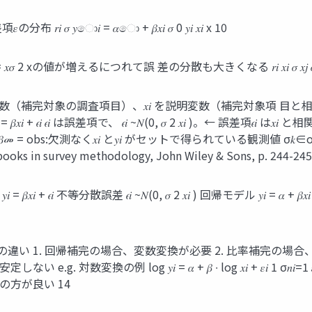
の分布 𝑟𝑖 𝜎 𝑦ො𝑖 = 𝛼ො + 𝛽𝑥𝑖 𝜎 0 𝑦𝑖 𝑥𝑖 x 10
𝑥𝜎 2 xの値が増えるにつれて誤 差の分散も大きくなる 𝑟𝑖 𝑥𝑖 𝜎 𝑥𝑗 𝜎 መ 𝑖 𝑦ො𝑖
数（補完対象の調査項目）、𝑥𝑖 を説明変数（補完対象項 目と相関が高い
 + 𝜖𝑖 𝜖𝑖 は誤差項で、 𝜖𝑖 ~𝑁(0, 𝜎 2 𝑥𝑖 )。← 誤差
obs:欠測なく𝑥𝑖 と𝑦𝑖 がセットで得られている観測値 σ𝑘∈obs 𝑥𝑖 De 
books in survey methodology, John Wiley & Sons, p. 244-245
 不等分散誤差 𝜖𝑖 ~𝑁(0, 𝜎 2 𝑥𝑖 ) 回帰モデル 𝑦𝑖 = 𝛼 + 𝛽𝑥𝑖 + 
い 1. 回帰補完の場合、変数変換が必要 2. 比率補完の場
 𝑦𝑖 = 𝛼 + 𝛽 ∙ log 𝑥𝑖 + 𝜀𝑖 1 σ𝑛𝑖=1 𝜀𝑖2 𝑦ො𝑖 = 
方が良い 14