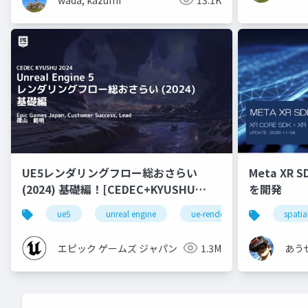
UE5レンダリングフロー総おさらい
Meta XR 
(2024) 基礎編！[CEDEC+KYUSHU
を開発
2024]
ue5
unreal engine
ue-rendering
spatia
エピック ゲームズ ジャパン
1.3M
あう