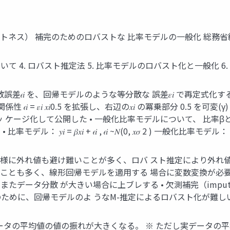
バストネス） 補完のためのロバストな 比率モデルの一般化 総務省
ルについて 4. ロバスト推定法 5. 比率モデルのロバスト化と一般化 
分散誤差𝜖𝑖 を、回帰モデルのような等分散な 誤差𝜀𝑖 で再定
 = 𝜀𝑖 𝑥𝑖0.5 を拡張し、右辺の𝑥𝑖 の冪乗部分 0.5
 ケージ化して公開した • 一般化比率モデルについて、 比率
 + 𝜖𝑖 , 𝜖𝑖 ~𝑁(0, 𝑥𝜎 2 ) 一般化比率モデル： 𝛾 𝑦𝑖 = 𝛽𝑥𝑖 + 
測と同様に外れ値も避け難いことが多く、ロバ スト推定により外
ないことも多く、線形回帰モデルを適用する 場合に変数変換が必
データ分散 が大きい場合に上ブレする • 欠測補完（imput
ために、回帰モデルのよ うなM-推定によるロバスト化が難しい
データの平均値の値の振れが大きくなる。 ※ ただし実データの