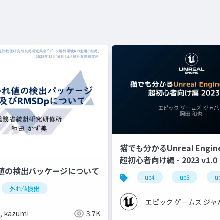
猫でも分かるUnreal Engin
超初心者向け編 - 2023 v1.0
値の検出パッケージについて
ue4
ue5
u
外れ値検出
エピック ゲームズ ジャ
, kazumi
3.7K