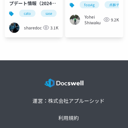
た話
プデート情報（2024年
foss4g
点群データ
8月版）
cato
sase
productupdate
Yohei
9.2K
Shiwaku
sharedoc
3.1K
運営：株式会社アプルーシッド
利用規約