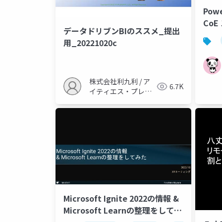
Pow
Co
データドリブンBIのススメ_提出
みた
用_20221020c
株式会社利九利 / ア
6.7K
イティエス・プレザ
ント合同会社 鈴木 貴
雄
Microsoft Ignite 2022の情報 &
Microsoft Learnの整理をしてみ