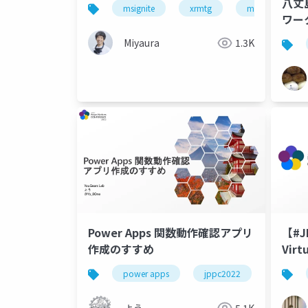
た
八丈
msignite
xrmtg
mixed reality
ワー
た話
Miyaura
1.3K
Power Apps 関数動作確認アプリ
【#J
作成のすすめ
Virt
power apps
jppc2022
よう
5.1K