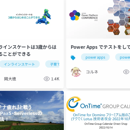
ラインスケートは3歳からは
Power Apps でテストをし
ることができる
power apps
power
インラインスケート
子育て
3歳
コルネ
岡大徳
1.4K