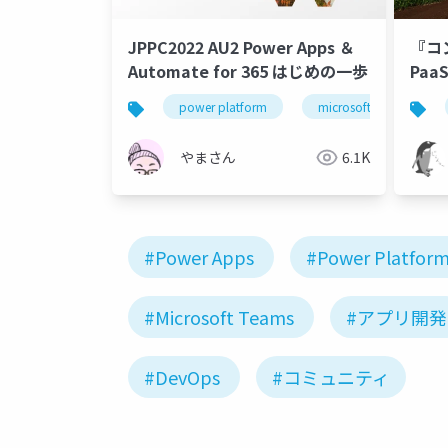
JPPC2022 AU2 Power Apps ＆
『コ
Automate for 365 はじめの一歩
Paa
power platform
microsoft 365
やまさん
6.1K
#Power Apps
#Power Platfor
#Microsoft Teams
#アプリ開発
#DevOps
#コミュニティ