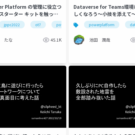
er Platform の管理に役立つ
Dataverse for Teams環
E スターター キットを触って
しくなろう～小技を添えて
jppc2022
ot7
powerplatform
powerplatform
da
たな
45.1K
池田 潤哉