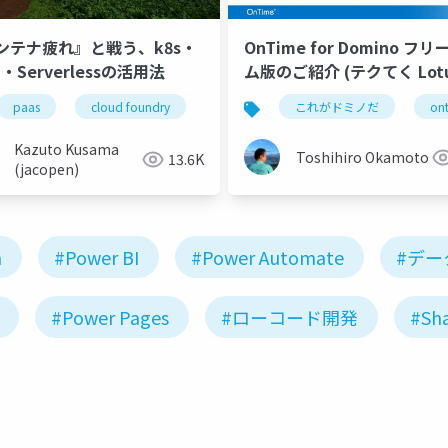
ンテナ疲れ』と戦う、k8s・
OnTime for Domino フ
S・Serverlessの活用法
ム版のご紹介 (テクてく Lotu
術者夜会 2022年10月度編)
jppc2022
paas
cloud foundry
power apps
power automate
serverless
これがドミノだ
kubernetes
on
Kazuto Kusama
Toshihiro Okamoto
13.6K
(jacopen)
m
#Power BI
#Power Automate
#デー
#Power Pages
#ローコード開発
#Sha