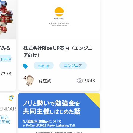
てみる
株式会社Rise UP案内（エンジニ
ア向け）
 platform
jppc2022
rise up
エンジニア
72.7K
孫在成
36.4K