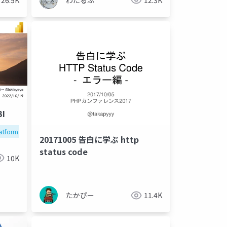
I
atform
20171005 告白に学ぶ http
status code
10K
たかぴー
11.4K