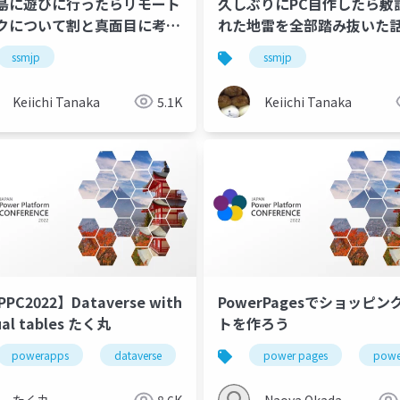
島に遊びに行ったらリモート
久しぶりにPC自作したら敷
xr
digital twins
クについて割と真面目に考え
れた地雷を全部踏み抜いた
ssmjp
ssmjp
Keiichi Tanaka
5.1K
Keiichi Tanaka
PPC2022】Dataverse with
PowerPagesでショッピン
ual tables たく丸
トを作ろう
powerapps
dataverse
powerplatform
power pages
jppc2022
powe
たく丸
8.6K
Naoya Okada