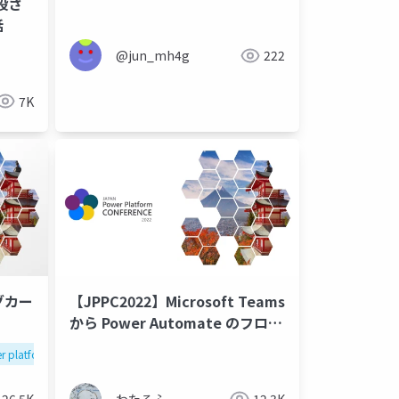
設さ
話
@jun_mh4g
222
7K
グカー
【JPPC2022】Microsoft Teams
から Power Automate のフロー
を実行してみた（わたるふ）
r platform
jppc2022
26.5K
わたるふ
12.3K