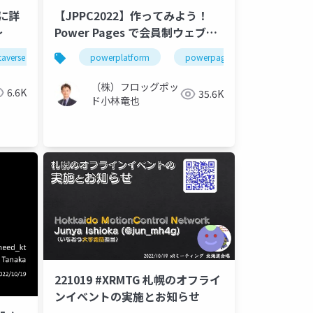
境に詳
【JPPC2022】作ってみよう！
～
Power Pages で会員制ウェブサ
イト小林竜也
taverse
teams
powerplatform
microsoft
powerpages
jppc2022
microsoft
（株）フロッグポッ
6.6K
35.6K
ド小林竜也
221019 #XRMTG 札幌のオフライ
ンイベントの実施とお知らせ