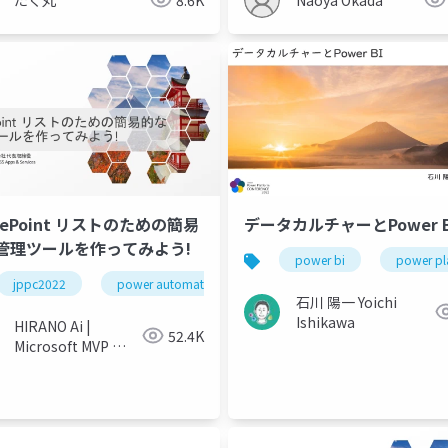
rePoint リストのための簡易
データカルチャーとPower B
管理ツールを作ってみよう!
power bi
power pl
jppc2022
power automate
sharepoint
power apps
石川 陽一 Yoichi
Ishikawa
HIRANO Ai |
52.4K
Microsoft MVP 👉
❤️ SharePoint