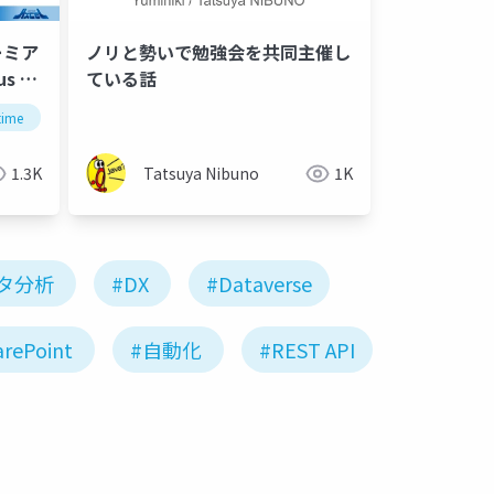
リーミア
ノリと勢いで勉強会を共同主催し
s 技
ている話
time
hcl
domino
グループカレンダー
グループ
1.3K
Tatsuya Nibuno
1K
タ分析
#DX
#Dataverse
rePoint
#自動化
#REST API