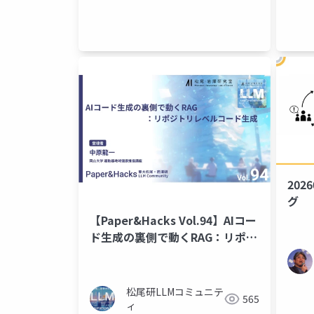
202
グ
【Paper&Hacks Vol.94】AIコー
ド生成の裏側で動くRAG：リポジ
トリレベルコード生成
松尾研LLMコミュニテ
565
ィ