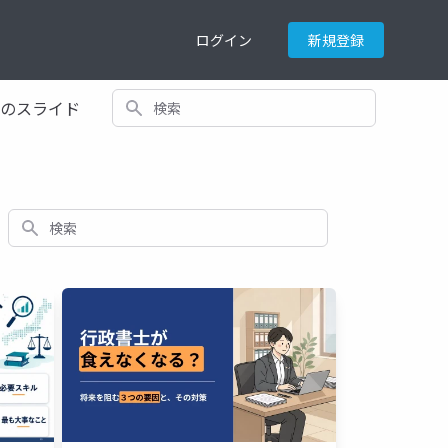
ログイン
新規登録
検索
てのスライド
検索