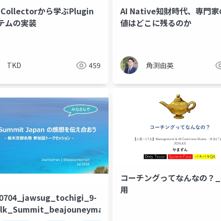
 Collectorから学ぶPlugin
AI Native知財時代、専門
テムの実装
値はどこに残るのか
TKD
459
角渕由英
コーチングってなんなの？
用
0704_jawsug_tochigi_9-
alk_Summit_beajouneyman