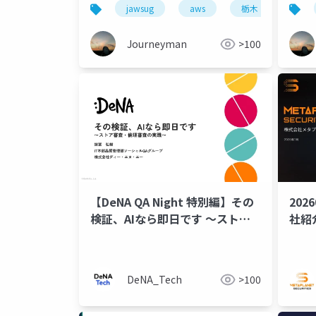
jawsug
aws
栃木
コミ
Journeyman
>100
【DeNA QA Night 特別編】その
20
検証、AIなら即日です 〜ストア
社紹
審査・倫理審査の実践〜
DeNA_Tech
>100