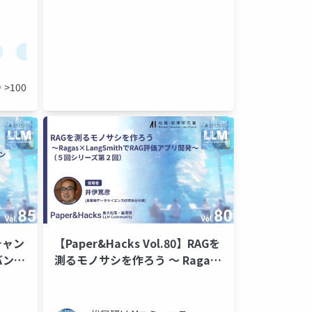
insurance claim processing
>100
】チャン
【Paper&Hacks Vol.80】RAGを
バンス
測るモノサシを作ろう 〜 Ragas
× LangSmithでRAG評価アプリ
tabase
terraform
github spek kit
swiftui
revenue
開発 〜