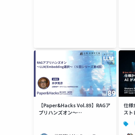
【Paper&Hacks Vol.89】RAGア
仕様
プリハンズオン～
スト
LLM/Embedding選択～