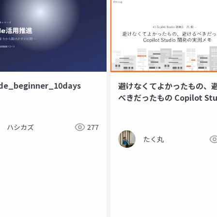
de_beginner_10days
避けなくてよかったもの、
べきだったもの Copilot Stu
開発の実測メモ #mcsug
ハシカズ
277
たく丸