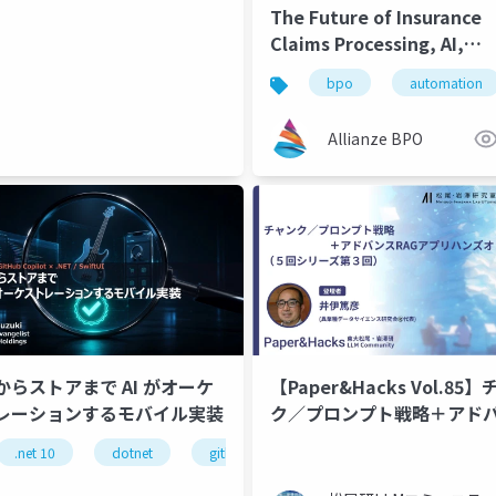
The Future of Insurance
Claims Processing, AI,
Automation, and Human
bpo
automation
Validation
Allianze BPO
からストアまで AI がオーケ
【Paper&Hacks Vol.85
レーションするモバイル実装
ク／プロンプト戦略＋アド
RAGアプリハンズオン
.net 10
dotnet
github copilot
c
azure sql da