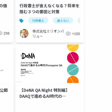
家の価
行政書士が食えなくなる？将来を
阻む３つの要因と対策
行政書士
食えない
将来性
株式会社ミリオンバ
298
>100
リュー
_公開
【DeNA QA Night 特別編】
DAAQで進めるAI時代の
nongame QA