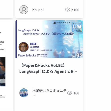
Khushi
>100
【Paper&Hacks Vol.92】
LangGraph による Agentic RAG
ハンズオン
松尾研LLMコミュニテ
168
ィ