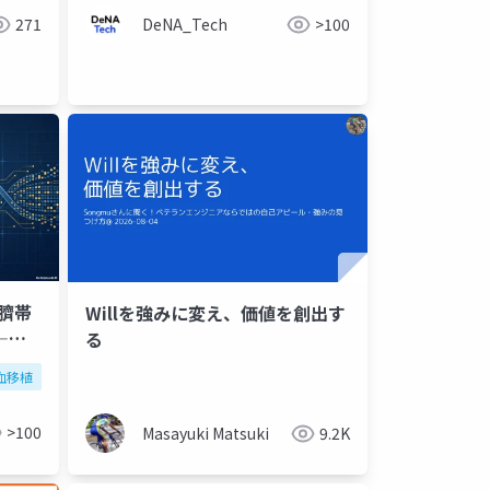
271
DeNA_Tech
>100
臍帯
Willを強みに変え、価値を創出す
―
る
点の背
血移植
ngs-sbt法
造血幹細胞移植
医療事務
>100
Masayuki Matsuki
9.2K