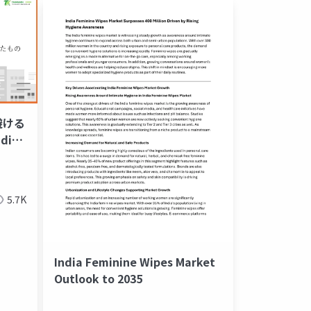
避ける
dio
5.7K
India Feminine Wipes Market
Outlook to 2035