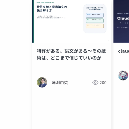
特許がある、論文がある～その技
clau
術は、どこまで信じていいのか
角渕由英
200