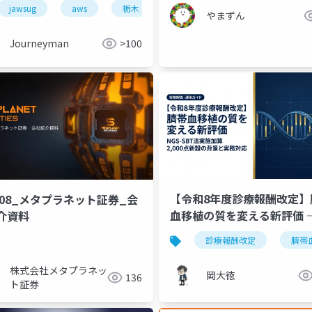
ュニティ
jawsug
aws
栃木
コミュニティ
やまずん
Journeyman
>100
【令和8年度診療報酬改定】
2608_メタプラネット証券_会
血移植の質を変える新評価 
介資料
NGS-SBT法実施加算2,000
診療報酬改定
臍帯
景と実務対応
株式会社メタプラネッ
岡大徳
136
ト証券