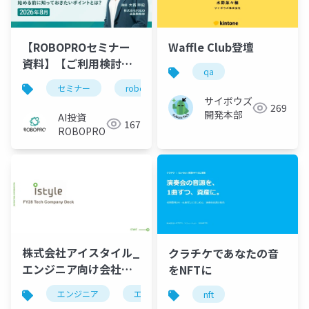
【ROBOPROセミナー
Waffle Club登壇
資料】【ご利用検討中
qa
の方向け】AI投資
セミナー
robopro
roboproセミナー
資
ROBOPRO徹底解説～
サイボウズ
269
始める前に知っておき
開発本部
AI投資
167
たいポイントとは？～
ROBOPRO
株式会社アイスタイル_
クラチケであなたの音
エンジニア向け会社説
をNFTに
明資料
エンジニア
エンジニア採用
会社概要
nft