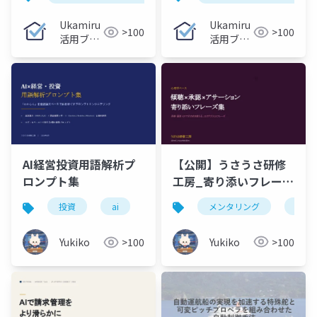
義務を1枚で整理
Ukamiru
Ukamiru
>100
>100
活用ブロ
活用ブロ
グ
グ
【公開】うさうさ研修
AI経営投資用語解析プ
工房_寄り添いフレーズ
ロンプト集
集 研修・面談・OJT
メンタリング
寄り
投資
ai
でそのまま使える、21
カテゴリ132フレーズ
Yukiko
>100
Yukiko
>100