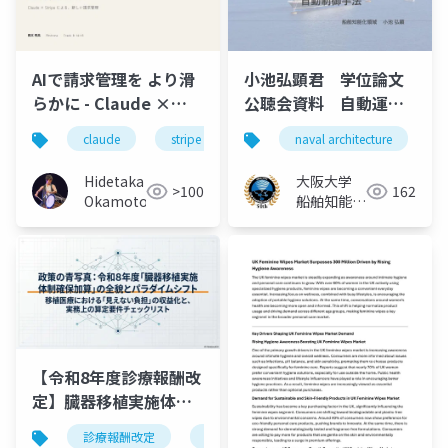
AIで請求管理を より滑
小池弘顕君 学位論文
らかに - Claude ×
公聴会資料 自動運航
Stripe による、新しい
船の実現を加速する特
claude
stripe
naval architecture
請求管理
殊舵と可変ピッチプロ
ペラを組み合わせた自
Hidetaka
大阪大学
>100
162
動制御手法
Okamoto
船舶知能化
領域
【令和8年度診療報酬改
定】臓器移植実施体制
確保加算の全体像｜所
診療報酬改定
臓器移植
令和8年度診療報酬改定