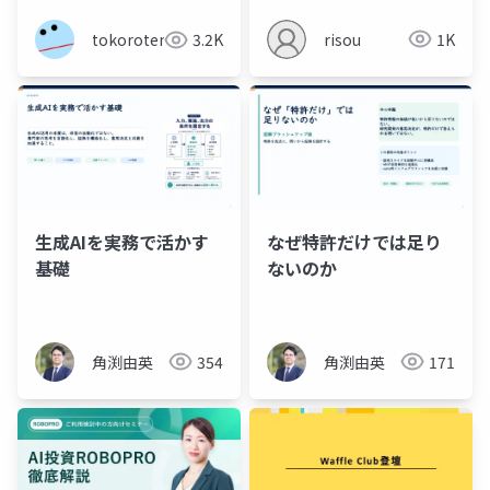
risou
1K
tokoroten
3.2K
生成AIを実務で活かす
なぜ特許だけでは足り
基礎
ないのか
角渕由英
354
角渕由英
171