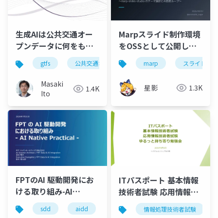
Marpスライド制作環境
生成AIは公共交通オー
をOSSとして公開した
プンデータに何をもた
話 〜marp-slides-
らすか
marp
スライド
gtfs
公共交通オープンデータ
studio のテーマ設計と
AI自走ループ〜
Masaki
星影
1.3K
1.4K
Ito
FPTのAI 駆動開発にお
ITパスポート 基本情報
ける取り組み-AI
技術者試験 応用情報技
Native Practical
術者試験 ゆるっと持ち
sdd
aidd
spec kit
github copilot
情報処理技術者試験
寄り勉強会