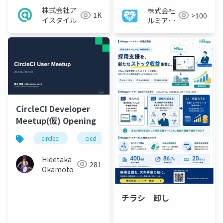
株式会社ア
株式会社
1K
>100
イスタイル
ルミアデ
ス・ソリ
ューショ
ン
CircleCI Developer
Meetup(仮) Opening
circleci
cicd
Hidetaka
281
Okamoto
チラシ 卸し