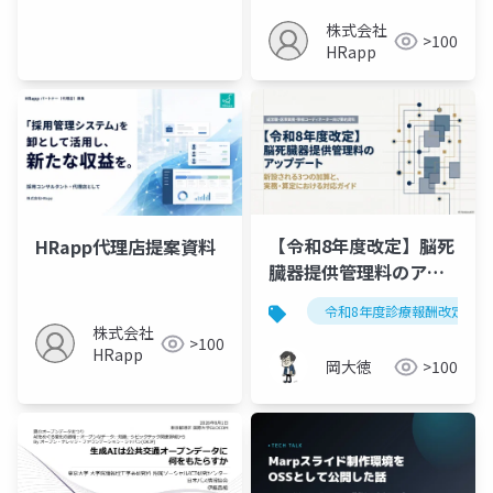
株式会社
>100
HRapp
【令和8年度改定】脳死
HRapp代理店提案資料
臓器提供管理料のアッ
プデート｜新設される3
令和8年度診療報酬改定
つの加算と実務対応
株式会社
>100
HRapp
岡大徳
>100