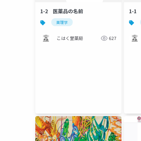
1-2 医薬品の名前
1-
薬理学
こはく堂薬局
627