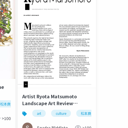
he
Artist Ryota Matsumoto
o
Landscape Art Review
松本良多
architecture
urbanism
November 2014
art
culture
松本良多
architecture
>100
Snadra Middleto
>100