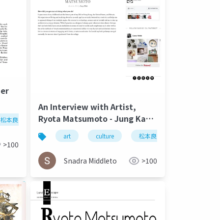
der
An Interview with Artist,
ING
Ryota Matsumoto - Jung Katz
松本良多
architecture
urbanism
March 2016
art
culture
松本良多
architecture
>100
Snadra Middleto
>100