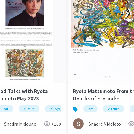
hitecture
urbanism
od Talks with Ryota
Ryota Matsumoto From t
umoto May 2023
Depths of Eternal
Circumstance Art Exhibe
art
culture
松本良多
architecture
art
culture
urbanism
2015
Snadra Middleto
>100
Snadra Middleto