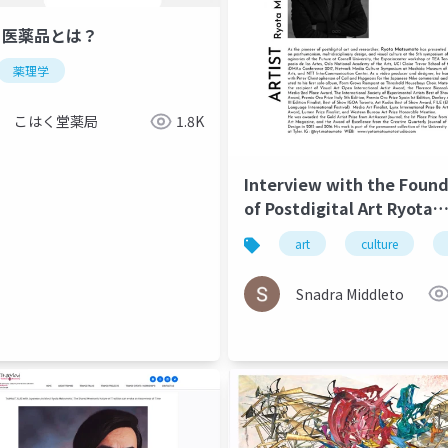
1 医薬品とは？
薬理学
こはく堂薬局
1.8K
Interview with the Foun
of Postdigital Art Ryota
Matsumoto ArtUp Mi SPR
art
culture
2023
Snadra Middleto