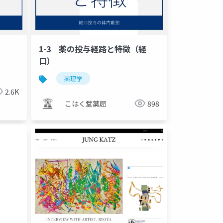
1-3 薬の投与経路と特徴（経
口）
薬理学
2.6K
こはく堂薬局
898