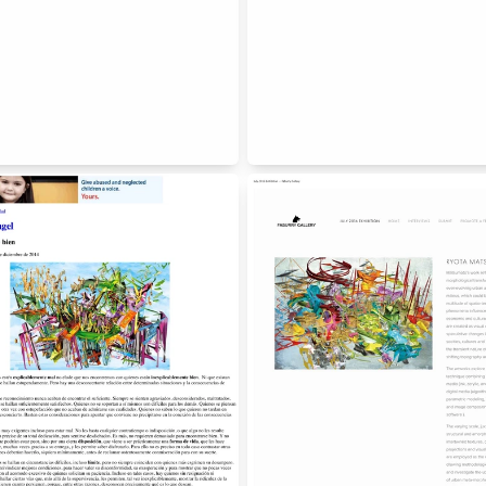
hitecture
urbanism