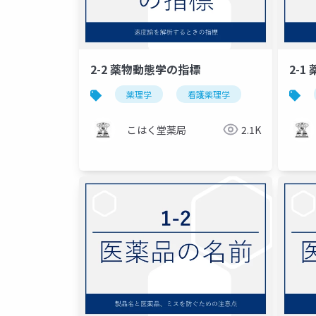
2-2 薬物動態学の指標
2-
薬理学
看護薬理学
こはく堂薬局
2.1K