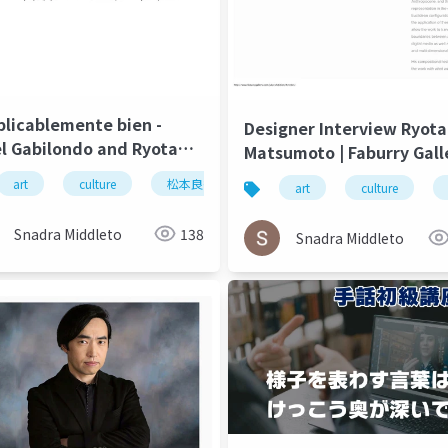
plicablemente bien -
Designer Interview Ryota
el Gabilondo and Ryota
Matsumoto | Faburry Gall
umoto | El salto del
July 2016
hitecture
urbanism
art
culture
松本良多
architecture
urbanism
art
culture
el December 2014
Snadra Middleto
138
Snadra Middleto