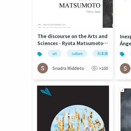
The discourse on the Arts and
Inex
Sciences - Ryota Matsumoto |
Áng
Art Reveal Magazine 2016
Mats
art
culture
松本良多
arc
áng
Snadra Middleto
>100