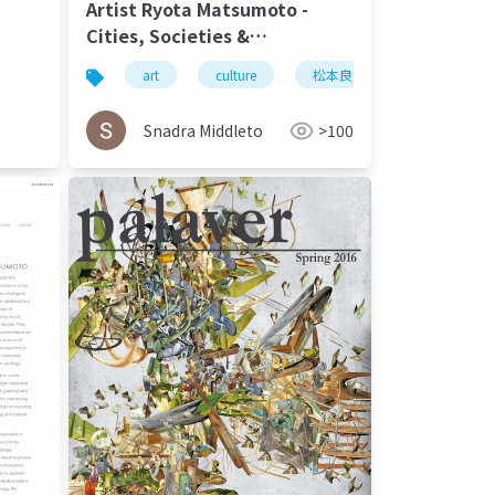
Artist Ryota Matsumoto -
Cities, Societies &
Infrastructures | Carbon
art
culture
松本良多
architecture
Culture Review April 2015
Snadra Middleto
>100