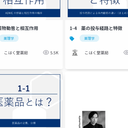
1 薬物動態と相互作用
1-4 薬の投与経路と特徴
薬理学
薬理学
こはく堂薬局
5.5K
こはく堂薬局