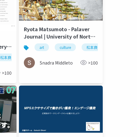
Ryota Matsumoto - Palaver
Journal | University of North
Carolina Wilmington Spring
ery
art
culture
松本良多
architecture
2016
松本良多
architecture
urbanism
Snadra Middleto
>100
>100