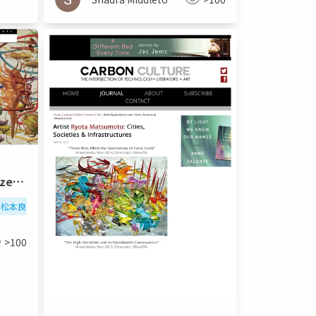
aze
松本良多
architecture
urbanism
>100