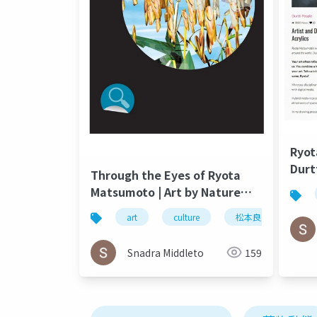
Ryot
Durt
Through the Eyes of Ryota
and 
Matsumoto | Art by Nature
Number 4 2016
art
culture
松本良多
arc
Snadra Middleto
159