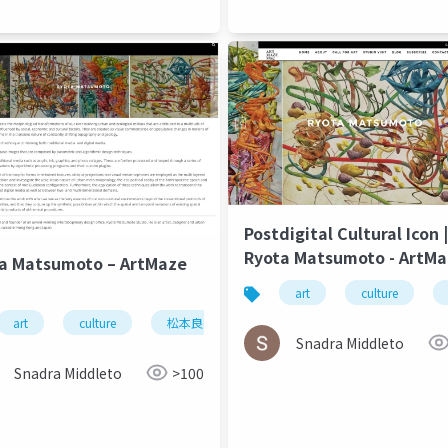
Postdigital Cultural Icon |
Ryota Matsumoto - ArtM
a Matsumoto – ArtMaze
Mag August 2017
art
culture
art
culture
松本良多
architecture
urbanism
Snadra Middleto
Snadra Middleto
>100