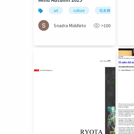
art
culture
松本良多
arc
Snadra Middleto
>100