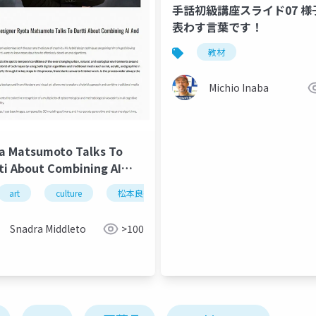
手話初級講座スライド07 様子を
表わす言葉です！
教材
Michio Inaba
a Matsumoto Talks To
ti About Combining AI
Acrylics, July 2017 2
art
culture
松本良多
architecture
urbanism
hitecture
urbanism
Snadra Middleto
>100