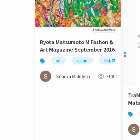
Ryota Matsumoto M Fashon &
Art Magazine September 2016
art
culture
松本良多
arc
Snadra Middleto
>100
TraM
Mats