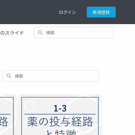
ログイン
新規登録
検索
てのスライド
検索