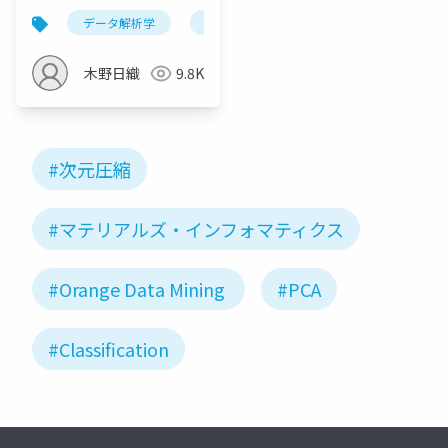
クス連続セミナー：次
データ解析学
機能分解木
セミナー
マテ
元圧縮・分類・クラス
タリング
木野日織
9.8K
#次元圧縮
#マテリアルズ・インフォマティクス
#Orange Data Mining
#PCA
#Classification