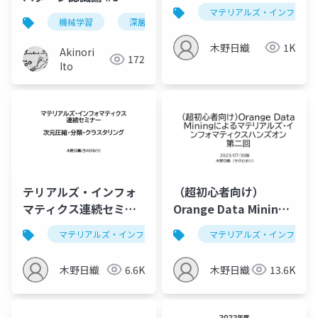
マテリアルズ・インフォマ
機械学習
深層学習
パターン認識
木野日織
1K
Akinori
172
Ito
テリアルズ・インフォ
（超初心者向け）
マティクス連続セミナ
Orange Data Mining
ー，次元圧縮、分類、
によるマテリアルズ・
マテリアルズ・インフォマティクス
マテリアルズ・インフォマ
データ解析学
クラスタリング，LLM
インフォマティクスハ
によるソースコード作
ンズオン第二回
木野日織
6.6K
木野日織
13.6K
成
2023/07/30版