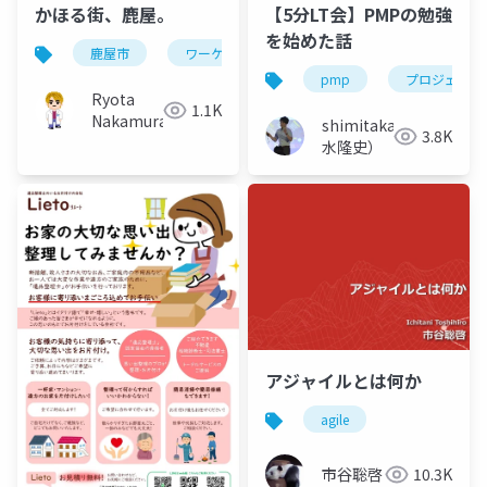
かほる街、鹿屋。
【5分LT会】PMPの勉強
を始めた話
鹿屋市
ワーケーション
地域活性化
pmp
プロジェクト
Ryota
1.1K
Nakamura
shimitaka（清
3.8K
水隆史）
アジャイルとは何か
agile
市谷聡啓
10.3K