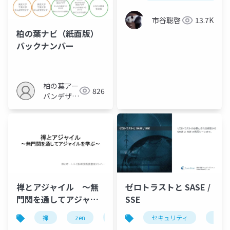
市谷聡啓
13.7K
柏の葉ナビ（紙面版）
バックナンバー
柏の葉アー
826
バンデザイ
ンセンター
禅とアジャイル 〜無
ゼロトラストと SASE /
門関を通してアジャイ
SSE
ルを学ぶ〜
禅
zen
agile
セキュリティ
ネッ