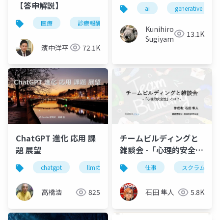
【答申解説】
ai
generative ai
医療
診療報酬
病院
Kunihiro
13.1K
Sugiyama
濱中洋平
72.1K
ChatGPT 進化 応用 課
チームビルディングと
題 展望
雑談会 -「心理的安全
性」とは？-
chatgpt
llmの進化
chatgptとiot
仕事
スクラム開発
今後の
高橋浩
825
石田 隼人
5.8K