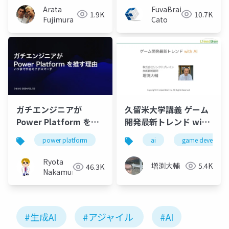
Arata
FuvaBrain-
1.9K
10.7K
Fujimura
Cato
ガチエンジニアが
久留米大学講義 ゲーム
Power Platform を推
開発最新トレンド with
す理由
AI
power platform
nocode
ai
lowcode
game developm
Ryota
増渕大輔
5.4K
46.3K
Nakamura
#生成AI
#アジャイル
#AI