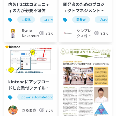
内製化にはコミュニテ
開発者のためのプロジ
ィの力が必要不可欠
ェクトマネジメント入
門
内製化
コミュニティ
開発者
プロジェク
Ryota
シンプレ
3.2K
9.2K
Nakamura
クス株式
会社
kintoneにアップロー
ドした添付ファイルを
一括でダウンロードす
power automate for desktop
pad
pa4d
るPower Automate
for desktopフローの
きぬあさ
3.5K
紹介