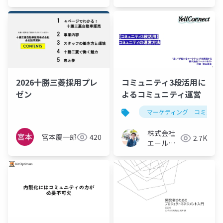
2026十勝三菱採用プレ
コミュニティ3段活用に
ゼン
よるコミュニティ運営
マーケティング コミュニ
株式会社
宮本慶一郎
420
2.7K
エールコ
ネクト_宮
本昌尚