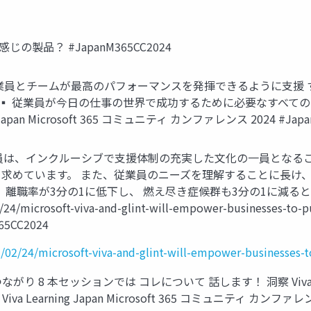
 どんな感じの製品？ #JapanM365CC2024
ス？ ▪ 従業員とチームが最高のパフォーマンスを発揮できるように支
platform） ▪ 従業員が今日の仕事の世界で成功するために必要
 Microsoft 365 コミュニティ カンファレンス 2024 #Japan
員は、インクルーシブで支援体制の充実した文化の一員となるこ
求めています。 また、従業員のニーズを理解することに長け、
、離職率が3分の1に低下し、 燃え尽き症候群も3分の1に減る
24/microsoft-viva-and-glint-will-empower-businesses-to-pu
5CC2024
02/24/microsoft-viva-and-glint-will-empower-businesses-to
り 8 本セッションでは コレについて 話します！ 洞察 Viva Engage Viva
 Goals Viva Learning Japan Microsoft 365 コミュニティ カ