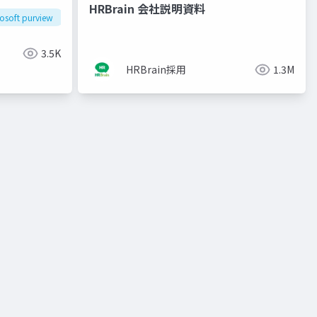
HRBrain 会社説明資料
ーク
osoft purview
秘密度ラベル
機密情報の種類
3.5K
HRBrain採用
1.3M