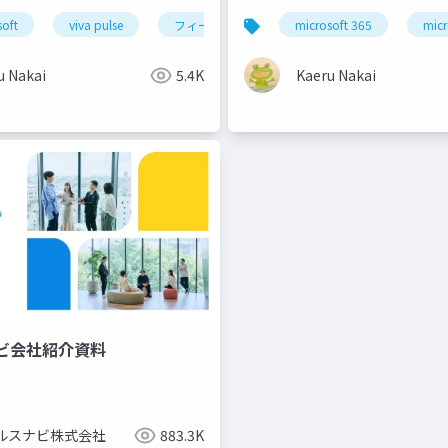
soft
sharepoint advanced management
viva pulse
フィードバック
microsoft 365
チーム
チームワ
micr
u Nakai
5.4K
Kaeru Nakai
ビ会社紹介資料
ルスナビ株式会社
883.3K