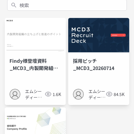
検索
Findy様登壇資料
採用ピッチ
_MCD3_内製開発組織
_MCD3_20260714
の立ち上げと推進のポ
イント
エムシー
エムシー
1.6K
84.5K
ディース
ディース
リー株式
リー株式
会社
会社