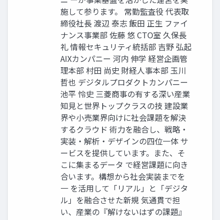
施して参ります。 常勤監査役 代表取
締役社長 渡辺 泰志 飯田 正生 ファイ
ナンス事業部 佐藤 悠 CTO室 久保長
礼 情報セキュリティ統括部 吉野 弘起
AIXカンパニー 河内 伸学 経営企画管
理本部 村田 尚史 財経人事本部 玉川
哲也 デジタルプロダクトカンパニー
池平 怜史 三菱商事の有する深い産業
知見と世界トップクラスの技 建設業
界や小売業界向けに社会課題を解決
するクラウド 術力を融合し、戦略・
実装・解析・デザインの四位一体 サ
ービスを提供しています。また、そ
こに集まるデータ で経営課題に向き
合います。構想から社会実装までを
一 を活用して「リアル」と「デジタ
ル」を融合させた新規 気通貫で担
い、産業の『解けないはずの課題』