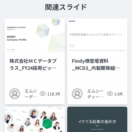
関連スライド
株式会社ＭＣデータプ
Findy様登壇資料
ラス_FY24採用ピッチ
_MCD3_内製開発組織
資料_1203
の立ち上げと推進のポ
イント
エムシ
エムシー
118.3K
1.6K
ーディ
ディース
ースリ
リー株式
ー株式
会社
会社