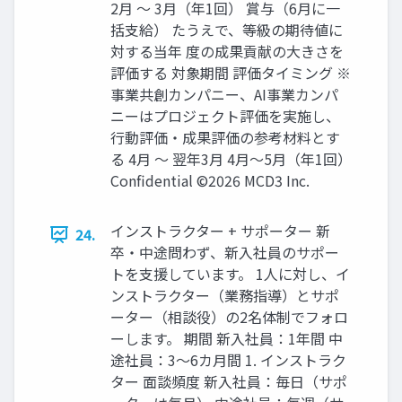
2月 ～ 3月（年1回） 賞与（6月に一
括支給） たうえで、等級の期待値に
対する当年 度の成果貢献の大きさを
評価する 対象期間 評価タイミング ※
事業共創カンパニー、AI事業カンパ
ニーはプロジェクト評価を実施し、
行動評価・成果評価の参考材料とす
る 4月 ～ 翌年3月 4月～5月（年1回）
Confidential ©2026 MCD3 Inc.
インストラクター + サポーター 新
24.
卒・中途問わず、新入社員のサポー
トを支援しています。 1人に対し、イ
ンストラクター（業務指導）とサポ
ーター（相談役）の2名体制でフォロ
ーします。 期間 新入社員：1年間 中
途社員：3～6カ月間 1. インストラク
ター 面談頻度 新入社員：毎日（サポ