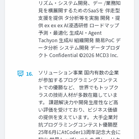
リズム・システム開発、デー /業務知
見を横展開するためのSaaSを 伴走型
支援を提供 タ分析等を実施 開発・提
供 ex ex ex AI浸透研修 ロードマップ
予測・最適化 生成AI・Agent
Tachyon 生成AI 組織開発 簡易PoC デ
ータ分析 システム開発 データプロダ
クト Confidential ©2026 MCD3 Inc.
ソリューション事業 国内有数の企業
16.
が参加するプログラミングコンテス
トでの優勝など、 世界でもトップク
ラスの技術人材が多数在籍していま
す。 課題解決力や開発生産性など高
い評価を受けており、ビジネス価値
の提供を支えています。 大手企業対
抗プログラミングコンテスト優勝歴
25年6月にAtCoder13周年記念大会に