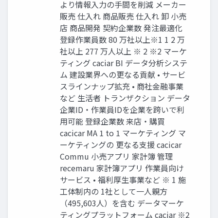
より情報入力の手間を削減 メーカー
販売 仕入れ 商品販売 仕入れ 卸 小売
店 商品開発 契約企業数 発注最適化
登録作業員数 80 万社以上※1 1 2 万
社以上 277 万人以上 ※ 2 ※2 マーケ
ティング caciar BI データ分析システ
ム 建設業界への更なる貢献 • サービ
スラインナップ拡充 • 商社金融事業
など 生活者 トランザクション データ
企業ID・作業員IDを企業を跨いで利
用可能 登録企業数 来店・購買
cacicar MA 1 to 1 マーケティング マ
ーケティングの 更なる支援 cacicar
Commu 小売アプリ 家計簿 管理
recemaru 家計簿アプリ 作業員向け
サービス • 福利厚生事業など ※ 1 施
工体制内の 1社として一人親方
（495,603人）を含む データマーケ
ティングプラットフォーム caciar ※2