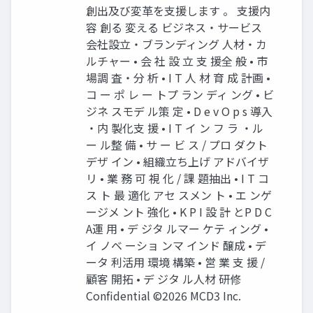
創出及び変革を支援します 。 支援内
容 創る 変える ビジネス・サービス
会社設立・ブランディング 人材・カ
ルチャー • 会 社 設 立 支 援全 般 • 市
場調 査・分 析 • I T 人 材 育 成 計画 •
コ ー ポ レ ー トプ ラン ディ ング • ビ
ジネ スモデ ル策 定 • D e v O p s 導入
・内 製化支 援 • I T イ ン フ ラ ・ル
ー ル整 備 • サ ー ビ ス / プロ ダクト
デザ イン • 組織立ち上げ アドバイザ
リ • 業 務 可 視 化 / 課 題抽出 • I T コ
ス ト 最 適化 アセ スメン ト • エ ンゲ
ージメ ント 強化 • K P I 設 計 とP D C
A運 用 • デ ジタ ルマー ケテ ィング •
イ ノベ ーショ ンマ インド 醸成 • デ
ータ 利活用 環境 構築 • 営 業 支 援 /
顧客 開拓 • デ ジタ ル人材 研修
Confidential ©2026 MCD3 Inc.