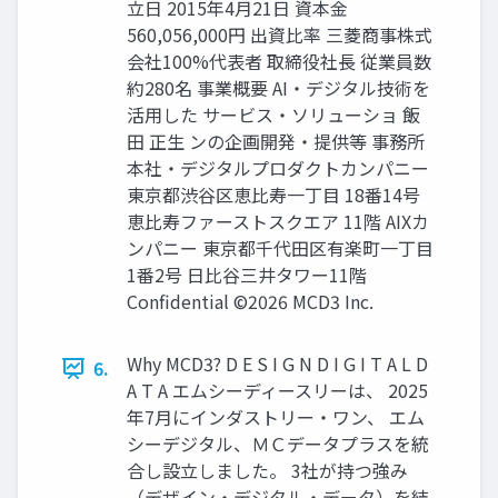
立日 2015年4月21日 資本金
560,056,000円 出資比率 三菱商事株式
会社100%​ 代表者 取締役社長 従業員数
約280名 事業概要 AI・デジタル技術を
活用した サービス・ソリューショ 飯
田 正生 ンの企画開発・提供等 事務所
本社・デジタルプロダクトカンパニー
東京都渋谷区恵比寿一丁目 18番14号
恵比寿ファーストスクエア 11階 AIXカ
ンパニー 東京都千代田区有楽町一丁目
1番2号 日比谷三井タワー11階
Confidential ©2026 MCD3 Inc.
Why MCD3? D E S I G N D I G I T A L D
6.
A T A エムシーディースリーは、 2025
年7月にインダストリー・ワン、 エム
シーデジタル、ＭＣデータプラスを統
合し設立しました。 3社が持つ強み
（デザイン・デジタル・データ）を結