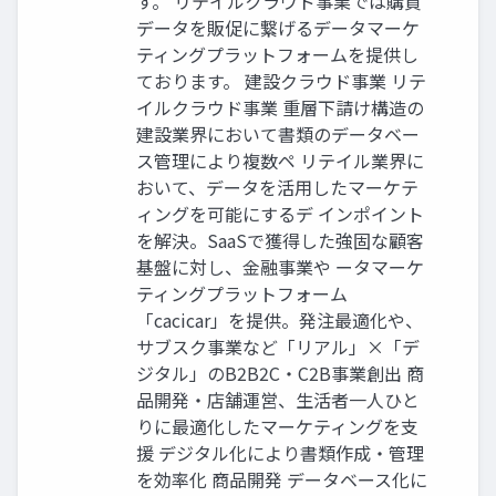
す。 リテイルクラウド事業では購買
データを販促に繋げるデータマーケ
ティングプラットフォームを提供し
ております。 建設クラウド事業 リテ
イルクラウド事業 重層下請け構造の
建設業界において書類のデータベー
ス管理により複数ペ リテイル業界に
おいて、データを活用したマーケテ
ィングを可能にするデ インポイント
を解決。SaaSで獲得した強固な顧客
基盤に対し、金融事業や ータマーケ
ティングプラットフォーム
「cacicar」を提供。発注最適化や、
サブスク事業など「リアル」×「デ
ジタル」のB2B2C・C2B事業創出 商
品開発・店舗運営、生活者一人ひと
りに最適化したマーケティングを支
援 デジタル化により書類作成・管理
を効率化 商品開発 データベース化に