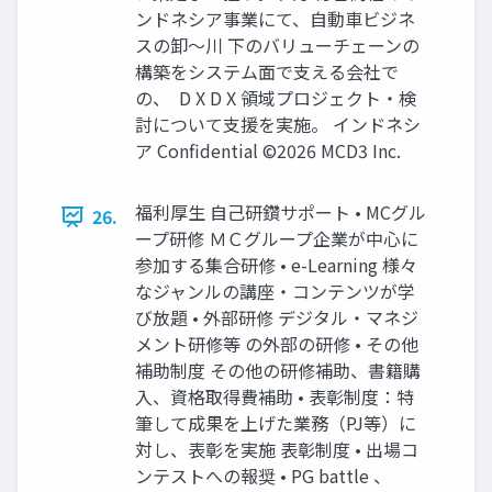
ンドネシア事業にて、自動車ビジネ
スの卸～川 下のバリューチェーンの
構築をシステム面で支える会社で
の、 ​ D X ​ D X 領域プロジェクト・検
討について支援を実施。 インドネシ
ア Confidential ©2026 MCD3 Inc.
福利厚生 自己研鑽サポート • MCグル
26.
ープ研修 ＭＣグループ企業が中心に
参加する集合研修 • e-Learning 様々
なジャンルの講座・コンテンツが学
び放題 • 外部研修 デジタル・マネジ
メント研修等 の外部の研修 • その他
補助制度 その他の研修補助、書籍購
入、資格取得費補助 • 表彰制度：特
筆して成果を上げた業務（PJ等）に
対し、表彰を実施 表彰制度 • 出場コ
ンテストへの報奨 • PG battle 、