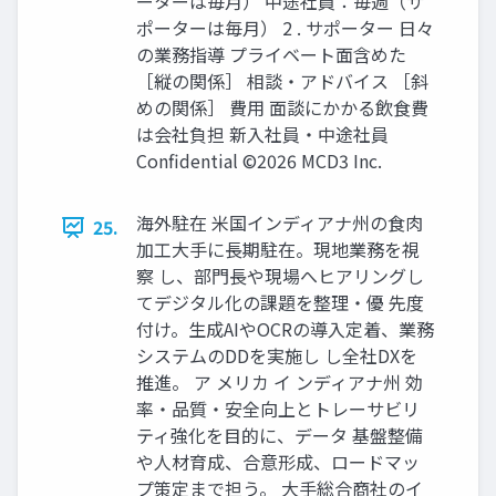
ーターは毎月） 中途社員：毎週（サ
ポーターは毎月） 2 . サポーター 日々
の業務指導 プライベート面含めた
［縦の関係］ 相談・アドバイス ［斜
めの関係］ 費用 面談にかかる飲食費
は会社負担 新入社員・中途社員
Confidential ©2026 MCD3 Inc.
海外駐在 米国インディアナ州の食肉
25.
加工大手に長期駐在。現地業務を視
察 し、部門長や現場へヒアリングし
てデジタル化の課題を整理・優 先度
付け。生成AIやOCRの導入定着、業務
システムのDDを実施し し全社DXを
推進。 ア メリカ イ ンディアナ州 効
率・品質・安全向上とトレーサビリ
ティ強化を目的に、データ 基盤整備
や人材育成、合意形成、ロードマッ
プ策定まで担う。 大手総合商社のイ