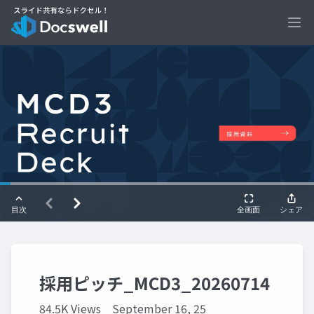
Ope
採用ピッチ_MCD3_20260714
84.5K Views
September 16, 25