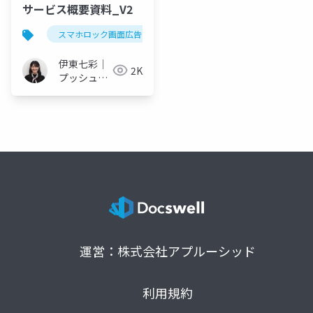
サービス概要資料_V2
スマホロック画面広告
プッシュ通知
webプッシ
伊東七彩｜
2K
プッシュ通
知マーケタ
ー
運営：株式会社アプルーシッド
利用規約