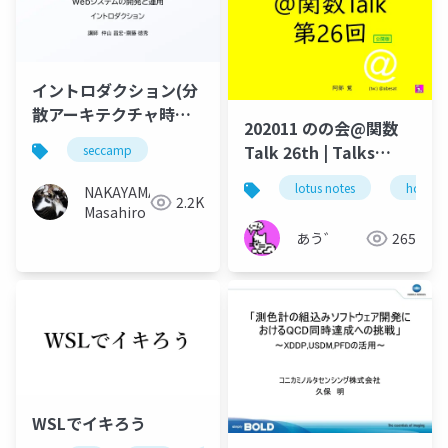
イントロダクション(分
散アーキテクチャ時代
202011 のの会@関数
におけるWebシステム
Talk 26th | Talks
seccamp
の開発と運用)
around @Functions
#seccamp
lotus notes
hcl tec
NAKAYAMA
in Notes and Domino
2.2K
Masahiro
あう゛
265
WSLでイキろう