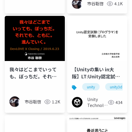
ムズ ジ
市谷聡啓
4.1K
ャパン
我々はどこまでいって
【Unityの集い in大
も、ぼっちだ。それで
阪】LT:Unity認定試験
も、ともに。進んでい
（プログラマ）を受験
unity
unity3d
く。
しました
Unity
市谷聡啓
1.2K
434
Technologies
Japan