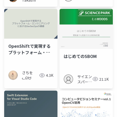
OpenShiftで実現する
プラットフォーム・エ
はじめてのSBOM
ンジニアリングにおけ
るDevSecOpsの価値
さちを
4.3K
サイエン
ᓚᘏᗢ
21.1K
スパーク
の勉強会