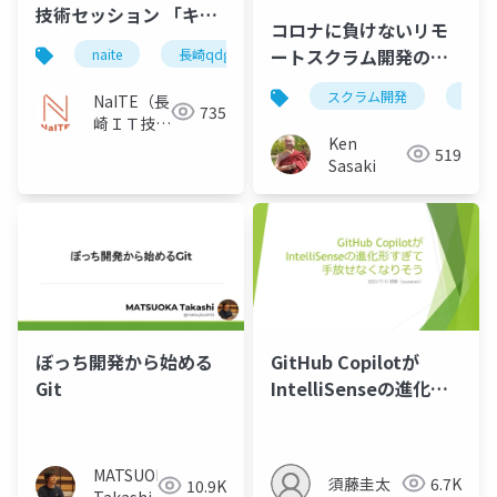
技術セッション 「キラ
コロナに負けないリモ
キラな開発を目指して
ートスクラム開発のノ
naite
長崎qdg
徹底的にテストを自動
ウハウ
化しようとした話」
スクラム開発
jano
NaITE（長
735
崎ＩＴ技術
Ken
者会）
519
Sasaki
ぼっち開発から始める
GitHub Copilotが
Git
IntelliSenseの進化形
すぎて手放せなくなり
そう
MATSUOKA
須藤圭太
6.7K
10.9K
Takashi