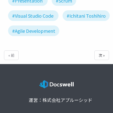
#Presentation
#Scrum
#Visual Studio Code
#Ichitani Toshihiro
#Agile Development
« 前
次 »
運営：株式会社アプルーシッド