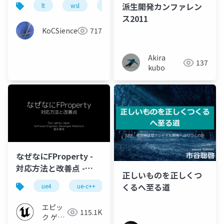
派生開発カンファレン
lt
wsl
windows
ス2011
KoCSience
717
Akira
137
kubo
なぜなにFProperty -
対応方法と改善点 -
正しいものを正しくつ
【2020】
くるへ至る道
ue4
ue-c++
ue-optimize
エピッ
115.1K
ク ゲー