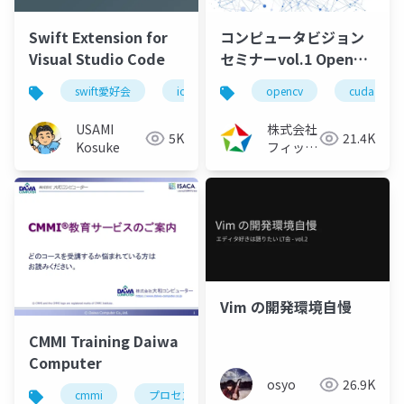
Swift Extension for
コンピュータビジョン
Visual Studio Code
セミナーvol.1 OpenCV
活用 ～OpenCVで
swift愛好会
ios
opencv
cuda
CUDAを活用するための
GpuMat解説～
USAMI
株式会社
5K
21.4K
（2022/08/05）
Kosuke
フィック
スターズ
Vim の開発環境自慢
CMMI Training Daiwa
Computer
osyo
26.9K
cmmi
プロセス改善
spi
品質改善