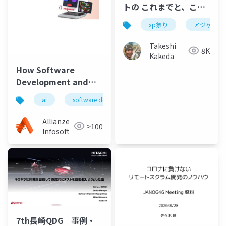
トの これまでと、これ
から
xp祭り
アジャイル
Takeshi
8K
Kakeda
How Software
Development and
Strong Branding Are
ai
software development
branding
busi
Shaping Business
Growth in 2026
Allianze
>100
Infosoft
7th長崎QDG 事例・