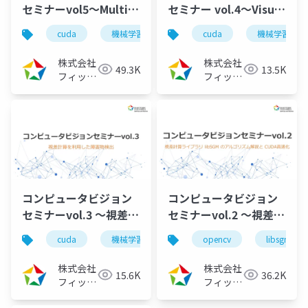
セミナーvol5～Multi-
セミナー vol.4～Visual
View StereoのCUDA
SLAM / SfMで行われる
cuda
機械学習
deeplearning
cuda
機械学習
深層学習
高速化～（2024/8/7)
局所特徴量計算のCUDA
高速化～（2024/3/27）
株式会社
株式会社
49.3K
13.5K
フィック
フィック
スターズ
スターズ
コンピュータビジョン
コンピュータビジョン
セミナーvol.3 ～視差計
セミナーvol.2 ～視差計
算を利用した障害物検
算ライブラリ libSGM
cuda
機械学習
deeplearning
opencv
深層学習
libsgm
出～（2023/10/27）
のアルゴリズム解説と
CUDA高速化～
株式会社
株式会社
15.6K
36.2K
（2022/12/20）
フィック
フィック
スターズ
スターズ