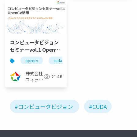
コンピュータビジョン
セミナーvol.1 OpenCV
活用 ～OpenCVで
opencv
cuda
gpumat
コンピュータビジ
CUDAを活用するための
GpuMat解説～
株式会社
21.4K
（2022/08/05）
フィック
スターズ
#コンピュータビジョン
#CUDA