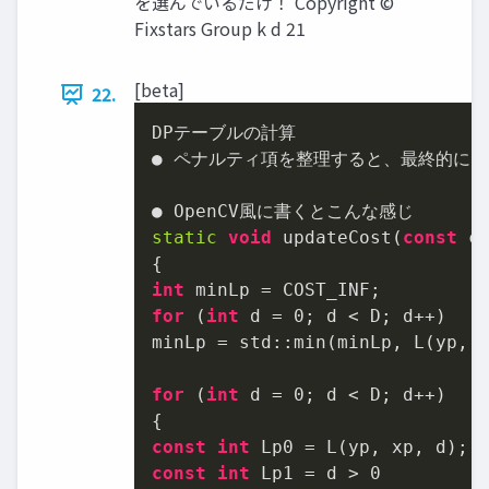
を選んでいるだけ！ Copyright ©
Fixstars Group k d 21
[beta]
22.
DPテーブルの計算

● ペナルティ項を整理すると、最終的には
static
void
 updateCost(
const
 c
int
for
 (
int
 d = 
0
; d < D; d++)

minLp = std::min(minLp, L(yp, x
for
 (
int
 d = 
0
; d < D; d++)

const
int
const
int
 Lp1 = d > 
0