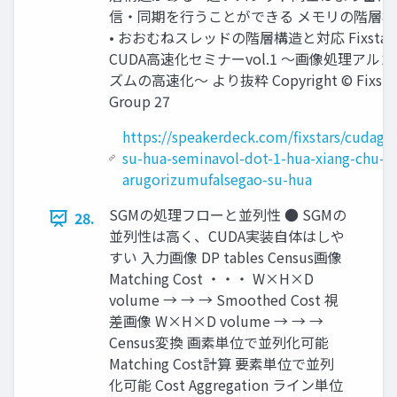
信・同期を行うことができる メモリの階層構
• おおむねスレッドの階層構造と対応 Fixstar
CUDA高速化セミナーvol.1 ～画像処理アルゴ
ズムの高速化～ より抜粋 Copyright © Fixsta
Group 27
https://speakerdeck.com/fixstars/cudaga
su-hua-seminavol-dot-1-hua-xiang-chu-li
arugorizumufalsegao-su-hua
SGMの処理フローと並列性 ● SGMの
28.
並列性は高く、CUDA実装自体はしや
すい 入力画像 DP tables Census画像
Matching Cost ・・・ W×H×D
volume → → → Smoothed Cost 視
差画像 W×H×D volume → → →
Census変換 画素単位で並列化可能
Matching Cost計算 要素単位で並列
化可能 Cost Aggregation ライン単位