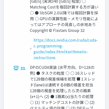
[GB/s] (実測340 [GB/s] 程度) ○
Matching Costを毎回計算する方が速い
○ ● libSGM 2.0以降では毎回計算を採
用 ○ GPUの演算性能・メモリ性能によ
ってはアプローチの見直しの余地あり
Copyright © Fixstars Group 32
https://docs.nvidia.com/cuda/cuda-
c-programming-
guide/index.html#arithmetic-
instructions
DPのCUDA実装 (水平方向、D=128の
33.
例) ● タスクの粒度 ○ ○ 16スレッド
で128個の視差候補を処理 ■ 1スレッ
ド(lane)は連続する8個の視差を担当
128個の視差を処理したら次の画素
(x+1)へ (2) ● 1画素(x)当たりの処理
○ (1) マッチングコストの計算 ○ (2)
ペナルティ項の計算 ○ (3) DPテーブ