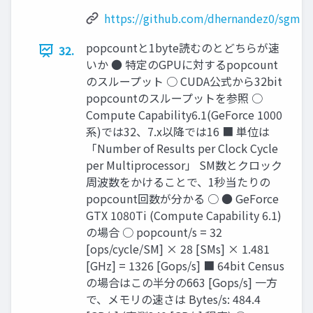
https://github.com/dhernandez0/sgm
popcountと1byte読むのとどちらが速
32.
いか ● 特定のGPUに対するpopcount
のスループット ○ CUDA公式から32bit
popcountのスループットを参照 ○
Compute Capability6.1(GeForce 1000
系)では32、7.x以降では16 ■ 単位は
「Number of Results per Clock Cycle
per Multiprocessor」 SM数とクロック
周波数をかけることで、1秒当たりの
popcount回数が分かる ○ ● GeForce
GTX 1080Ti (Compute Capability 6.1)
の場合 ○ popcount/s = 32
[ops/cycle/SM] × 28 [SMs] × 1.481
[GHz] = 1326 [Gops/s] ■ 64bit Census
の場合はこの半分の663 [Gops/s] 一方
で、メモリの速さは Bytes/s: 484.4