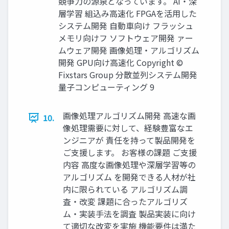
競争力の源泉となっています。 AI・深
層学習 組込み高速化 FPGAを活用した
システム開発 自動車向け フラッシュ
メモリ向けフ ソフトウェア開発 ァー
ムウェア開発 画像処理・アルゴリズム
開発 GPU向け高速化 Copyright ©
Fixstars Group 分散並列システム開発
量子コンピューティング 9
画像処理アルゴリズム開発 高速な画
10.
像処理需要に対して、経験豊富なエ
ンジニアが 責任を持って製品開発を
ご支援します。 お客様の課題 ご支援
内容 高度な画像処理や深層学習等の
アルゴリズム を開発できる人材が社
内に限られている アルゴリズム調
査・改変 課題に合ったアルゴリズ
ム・実装手法を調査 製品実装に向け
て適切な改変を実施 機能要件は満た