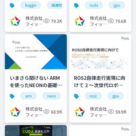
入門[前編]
kaggle
画像処理
機械学習
cuda
深層学習
gpu
（2023/08/02）
株式会社
株式会社
79.3K
70.6K
フィック
フィック
スターズ
スターズ
いまさら聞けない ARM
ROS2自律走行実現に向
を使ったNEONの基礎と
けて 2 ～次世代ロボッ
活用事例
ト開発フレームワーク
arm
neon
ros2
gpu
（2021/08/05）
ROS2のビルドシステム
徹底理解～
株式会社
株式会社
68.9K
59.9K
（2022/11/30）
フィック
フィック
スターズ
スターズ