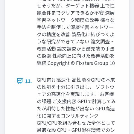
せそうだが、ターゲット機器 上で性
能要件までクリアできるか不安 深層
学習ネットワーク精度の改善 様々な
手法を駆使して深層学習ネットワー
クの精度を改善 製品化に結びつくよ
うな研究ができていない 論文調査・
改善活動 論文調査から最先端の手法
の探索 性能向上に向けた改善活動を
継続 Copyright © Fixstars Group 10
GPU向け高速化 高性能なGPUの本来
11.
の性能を十分に引き出し、 ソフトウ
ェアの高速化を実現します。 お客様
の課題 ご支援内容 GPUで計算してみ
たが期待した性能が出ない GPU高速
化に関するコンサルティング
GPU/CPUを組み合わせた全体として
最適な設 CPU・GPU混在環境でのシ