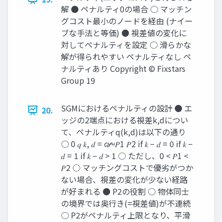
解 ● ペナルティ0の場合 ○ マッチン
グコスト最小のノードを経由 (ナイー
ブな手法と等価) ● 視差値の変化に
対してペナルティを設定 ○ 滑らかな
解が得られやすい ペナルティなし ペ
ナルティあり Copyright © Fixstars
Group 19
SGMにおけるペナルティの設計 ● エ
20.
ッジの2端点における視差k,dについ
て、ペナルティq(k,d)は以下の通り
○ 0 𝑞 𝑘, 𝑑 = ൞𝑃1 𝑃2 if 𝑘 − 𝑑 = 0 if 𝑘 −
𝑑 = 1 if 𝑘 − 𝑑 > 1 ○ ただし、0 < 𝑃1 <
𝑃2 ○ マッチングコストで優劣がつか
ない場合、視差の変化が少ない経路
が好まれる ● P2の役割 ○ 物体同士
の境界では奥行き(=視差値)が不連続
○ P2がペナルティ上限となり、平滑