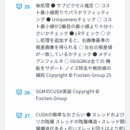
後処理 ● サブピクセル推定 ○ コス
25.
ト最小値周りでパラボラフィッティ
ング ● Uniquenessチェック ○ コス
ト最小値が2番目の最小値より十分小
さいかチェック ● LRチェック ○ 少
し処理を追加すると、右画像基準の
視差画像を得られる ○ 左右の視差値
が一致しているかチェック ● メディ
アンフィルタ ○ libSGMは全ての 機
能をサポート ノイズ除去や無効値の
補完 Copyright © Fixstars Group 25
SGMのCUDA実装 Copyright ©
26.
Fixstars Group
CUDAの簡単なおさらい ● スレッドおよびメ
27.
リの階層 スレッドの階層構造 • スレッド間に
層構造がある • 近いスレッド同士はより密に