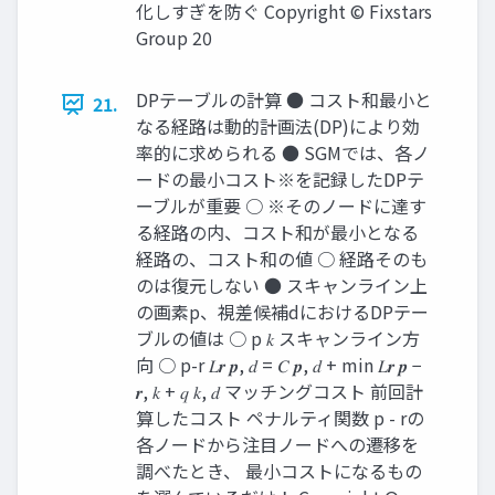
化しすぎを防ぐ Copyright © Fixstars
Group 20
DPテーブルの計算 ● コスト和最小と
21.
なる経路は動的計画法(DP)により効
率的に求められる ● SGMでは、各ノ
ードの最小コスト※を記録したDPテ
ーブルが重要 ○ ※そのノードに達す
る経路の内、コスト和が最小となる
経路の、コスト和の値 ○ 経路そのも
のは復元しない ● スキャンライン上
の画素p、視差候補dにおけるDPテー
ブルの値は ○ p 𝑘 スキャンライン方
向 ○ p-r 𝐿𝒓 𝒑, 𝑑 = 𝐶 𝒑, 𝑑 + min 𝐿𝒓 𝒑 −
𝒓, 𝑘 + 𝑞 𝑘, 𝑑 マッチングコスト 前回計
算したコスト ペナルティ関数 p - rの
各ノードから注目ノードへの遷移を
調べたとき、 最小コストになるもの