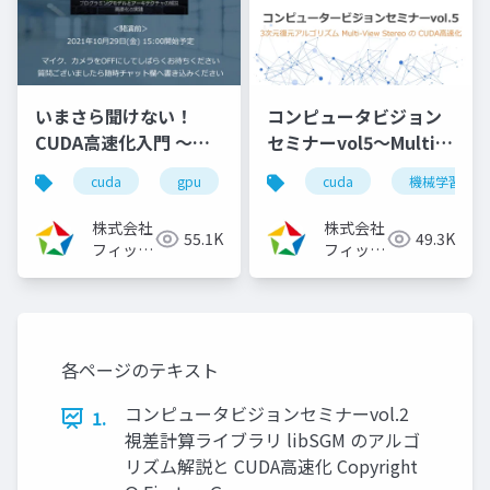
いまさら聞けない！
コンピュータビジョン
CUDA高速化入門 ～プ
セミナーvol5～Multi-
ログラミングモデルと
View StereoのCUDA
cuda
gpu
cuda高速化
cuda
高速化シリーズ
機械学習
アーキテクチャの解
高速化～（2024/8/7)
説、高速化の実践～
株式会社
株式会社
55.1K
49.3K
（2021/10/29）
フィック
フィック
スターズ
スターズ
各ページのテキスト
コンピュータビジョンセミナーvol.2
1.
視差計算ライブラリ libSGM のアルゴ
リズム解説と CUDA高速化 Copyright