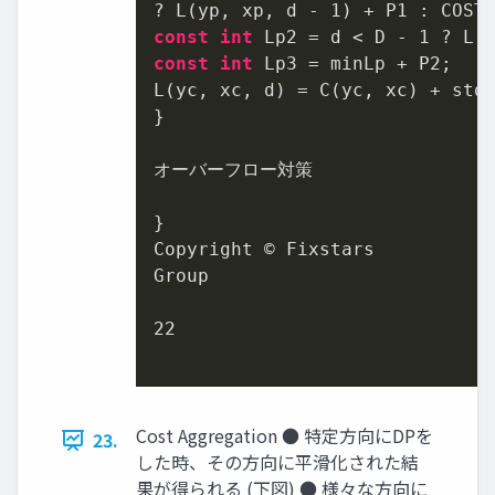
? L(yp, xp, d - 
1
const
int
 Lp2 = d < D - 
1
 ? L(
const
int
 Lp3 = minLp + P2;

L(yc, xc, d) = C(yc, xc) + std:
}

オーバーフロー対策

}

Copyright © Fixstars

Group

22
Cost Aggregation ● 特定方向にDPを
23.
した時、その方向に平滑化された結
果が得られる (下図) ● 様々な方向に