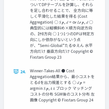
ついてDPテーブルを計算し、それら
を足し合わせることで、 全方向に等
しく平滑化した結果を得る (Cost
Aggregation) ○ 𝑆 𝒑, 𝑑 = σ𝒓 𝐿𝒓 𝒑, 𝑑 ○
典型的には縦横斜め×順方向逆方向
の、計8方向 ○ 1つ1つのDPは特定方
向にしか依存がないという点
が、”Semi-Global”たるゆえん 水平
方向だけ 垂直方向だけ Copyright ©
Fixstars Group 23
Winner-Takes-All ● Cost
24.
Aggregation結果から、最小コストを
とるdを出力視差とする ○ 𝑑 𝒑 =
argmin 𝑆 𝒑, 𝑘 𝑘 ブロック マッチング
コストの分布 SGM後のコスト分布 左
画像 Copyright © Fixstars Group 24