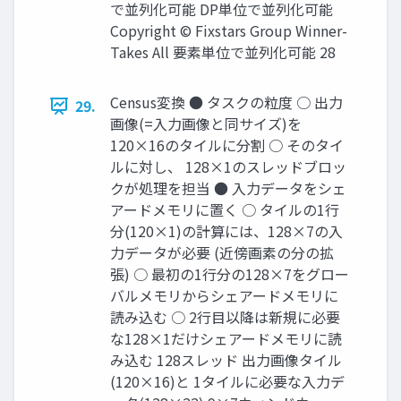
で並列化可能 DP単位で並列化可能
Copyright © Fixstars Group Winner-
Takes All 要素単位で並列化可能 28
Census変換 ● タスクの粒度 ○ 出力
29.
画像(=入力画像と同サイズ)を
120×16のタイルに分割 ○ そのタイ
ルに対し、 128×1のスレッドブロッ
クが処理を担当 ● 入力データをシェ
アードメモリに置く ○ タイルの1行
分(120×1)の計算には、128×7の入
力データが必要 (近傍画素の分の拡
張) ○ 最初の1行分の128×7をグロー
バルメモリからシェアードメモリに
読み込む ○ 2行目以降は新規に必要
な128×1だけシェアードメモリに読
み込む 128スレッド 出力画像タイル
(120×16)と 1タイルに必要な入力デ