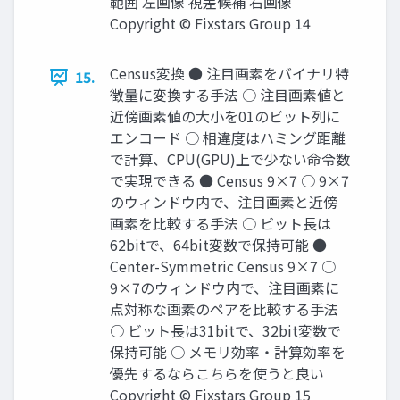
範囲 左画像 視差候補 右画像
Copyright © Fixstars Group 14
Census変換 ● 注目画素をバイナリ特
15.
徴量に変換する手法 ○ 注目画素値と
近傍画素値の大小を01のビット列に
エンコード ○ 相違度はハミング距離
で計算、CPU(GPU)上で少ない命令数
で実現できる ● Census 9×7 ○ 9×7
のウィンドウ内で、注目画素と近傍
画素を比較する手法 ○ ビット長は
62bitで、64bit変数で保持可能 ●
Center-Symmetric Census 9×7 ○
9×7のウィンドウ内で、注目画素に
点対称な画素のペアを比較する手法
○ ビット長は31bitで、32bit変数で
保持可能 ○ メモリ効率・計算効率を
優先するならこちらを使うと良い
Copyright © Fixstars Group 15