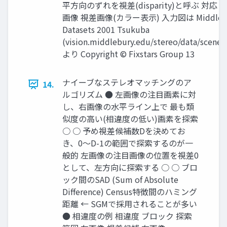
平方向のずれを視差(disparity)と呼ぶ 対応 
画像 視差画像(カラー表示) 入力図は Middlebur
Datasets 2001 Tsukuba
(vision.middlebury.edu/stereo/data/scene
より Copyright © Fixstars Group 13
ナイーブなステレオマッチングのア
14.
ルゴリズム ● 左画像の注目画素に対
し、右画像の水平ライン上で 最も類
似度の高い(相違度の低い)画素を探索
○ ○ 予め視差候補数Dを決めてお
き、0～D-1の範囲で探索するのが一
般的 左画像の注目画像の位置を視差0
として、左方向に探索する ○ ○ ブロ
ック間のSAD (Sum of Absolute
Difference) Census特徴間のハミング
距離 ← SGMで採用されることが多い
● 相違度の例 相違度 ブロック 探索