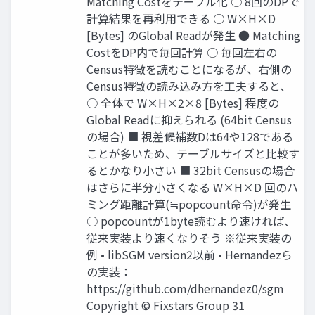
Matching Costをテーブル化 ○ 8回のDPで
計算結果を再利用できる ○ W×H×D
[Bytes] のGlobal Readが発生 ● Matching
CostをDP内で毎回計算 ○ 毎回左右の
Census特徴を読むことになるが、右側の
Census特徴の読み込み方を工夫すると、
○ 全体で W×H×2×8 [Bytes] 程度の
Global Readに抑えられる (64bit Census
の場合) ■ 視差候補数Dは64や128である
ことが多いため、テーブルサイズと比較す
るとかなり小さい ■ 32bit Censusの場合
はさらに半分小さくなる W×H×D 回のハ
ミング距離計算(≒popcount命令)が発生
○ popcountが1byte読むより速ければ、
従来実装より速くなりそう ※従来実装の
例 • libSGM version2以前 • Hernandezら
の実装：
https://github.com/dhernandez0/sgm
Copyright © Fixstars Group 31