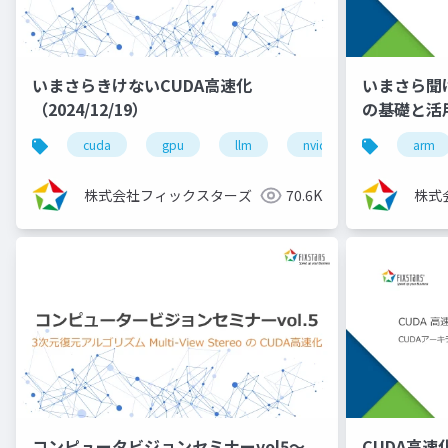
いまさらきけないCUDA高速化
いまさら聞け
（2024/12/19）
の基礎と活用事
cuda
gpu
llm
nvidia
高速化
arm
株式会社フィックスターズ
70.6K
株式
コンピュータビジョンセミナーvol5～
CUDA高速化