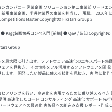
ションカンパニー 営業企画 ソリューション第二事業部 リードエ
新規事業企画、半導体業界の事業を担当し、 現職。 2016年
ions Master Copyright© Fixstars Group 3
gle画像系コンペ入門 [前編] ● Q&A / 告知 Copyright© Fixs
rs Group
能を最大限に引き出す、ソフトウェア高速化のエキスパート集団
ウェアを見抜き、 その性能をフル活用するソフトウェアを開 発
現します。 開発したい製品に使える技術を見抜き、実 際に動作
接ヒアリングを行い、高速化を実現するために乗り越えるべき 
提供 高速化したコード コンサルティング 高速化 サポート 先
ウェアへの最適化 実製品への組込み支援 レポート作成 Copyright©