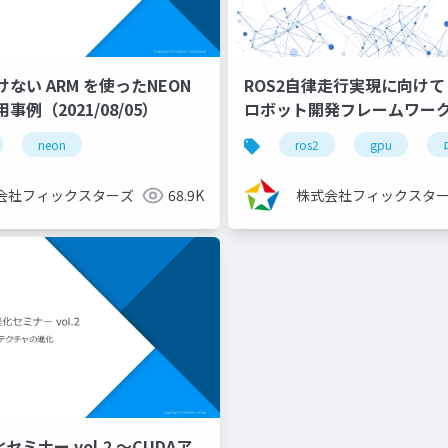
ない ARM を使ったNEON
ROS2自律走行実現に向けて 
例（2021/08/05）
ロボット開発フレームワーク
ルドシステム徹底理解～
neon
ros2
gpu
（2022/11/30）
会社フィックスターズ
68.9K
株式会社フィックスタ
セミナー vol.2 ～CUDAア