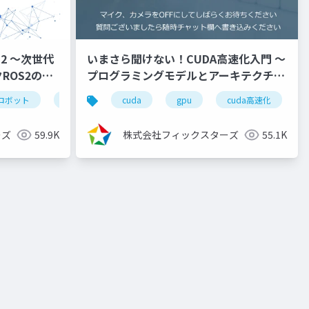
2 ～次世代
いまさら聞けない！CUDA高速化入門 ～
ROS2のビ
プログラミングモデルとアーキテクチャ
の解説、高速化の実践～
ロボット
自律走行
cuda
ros2シリーズ
gpu
高速化シリーズ
cuda高速化
（2021/10/29）
ーズ
59.9K
株式会社フィックスターズ
55.1K