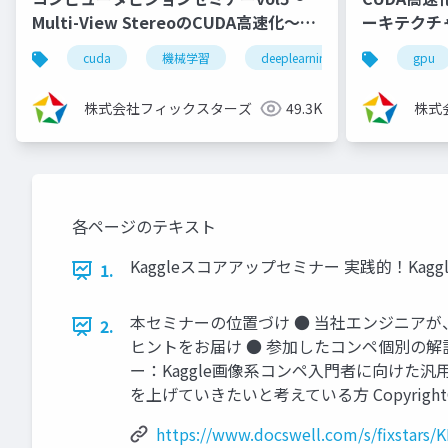
Multi-View StereoのCUDA高速化～
ーキテクチャ
（2024/8/7)
cuda
機械学習
deeplearning
深層学習
gpu
株式会社フィックスターズ
49.3K
株式
各ページのテキスト
Kaggleスコアアップセミナー 実践的！Kaggle画像
1.
本セミナーの位置づけ ● 当社エンジニアが、銀メダ
2.
ヒントをお届け ● 参加したコンペ個別の解説と改善手
ー：Kaggle画像系コンペ入門者に向けた汎用
を上げていきたいと考えている方 Copyright© Fix
https://www.docswell.com/s/fixstars