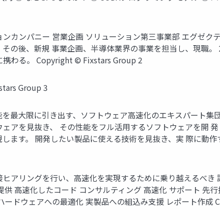
ションカンパニー 営業企画 ソリューション第三事業部 エグゼク
の後、新規 事業企画、半導体業界の事業を担当し、現職。 201
pyright © Fixstars Group 2
rs Group 3
能を最大限に引き出す、ソフトウェア高速化のエキスパート集団
ウェアを見抜き、 その性能をフル活用するソフトウェアを開 発
現します。 開発したい製品に使える技術を見抜き、実 際に動作
接ヒアリングを行い、高速化を実現するために乗り越えるべき 
提供 高速化したコード コンサルティング 高速化 サポート 先
ェアへの最適化 実製品への組込み支援 レポート作成 Copyright ©