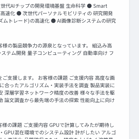
代AIチップの開発環境基盤 生命科学 ● Smart
析の高速化 ● 次世代パーソナルモビリティの 研究開発
アルゴリズムトレード)の高速化 ● AI画像診断システムの研究
客様の製品競争力の源泉となっています。 組込み高
列システム開発 量子コンピューティング 自動車向け フ
ご支援します。 お客様の課題 ご支援内容 高度な画
題に合ったアルゴリズム・実装手法を調査 製品実装に
安 深層学習ネットワーク精度の改善 様々な手法を駆
動 論文調査から最先端の手法の探索 性能向上に向け
客様の課題 ご支援内容 GPUで計算してみたが期待し
U・GPU混在環境でのシステム設計 計がしたい アルゴ