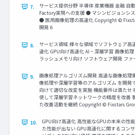
サービス提供分野 半導体 産業機器 金融 自動
7.
Factory実現への支援 ● マシンビジョ
● 医用画像処理の高速化 Copyright © F
開発 6
サービス領域 様々な領域でソフトウェア高
8.
速化 GPU向け高速化 AI・深層学習 画像処
ラッシュメモリ向け ソフトウェア開発 ファームウェア開発
画像処理アルゴリズム開発 高速な画像処理
9.
像処理や深層学習等のアルゴリズム を開発
向けて適切な改変を実施 機能要件は満たせ
使して深層学習ネットワークの精度を改善 
た改善活動を継続 Copyright © Fixstars Gro
GPU向け高速化 高性能なGPUの本来の性
10.
た性能が出ない GPU高速化に関するコンサ