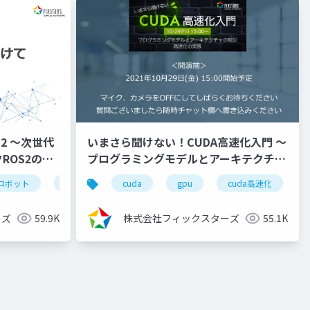
2 ～次世代
いまさら聞けない！CUDA高速化入門 ～
ROS2のビ
プログラミングモデルとアーキテクチャ
の解説、高速化の実践～
ップシリーズ
ロボット
自律走行
cuda
ros2シリーズ
gpu
高速化シリーズ
cuda高速化
（2021/10/29）
ーズ
59.9K
株式会社フィックスターズ
55.1K