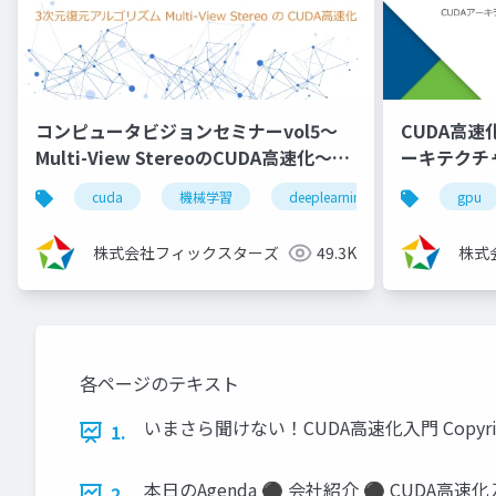
コンピュータビジョンセミナーvol5～
CUDA高速化
Multi-View StereoのCUDA高速化～
ーキテクチャ
（2024/8/7)
cuda
機械学習
deeplearning
深層学習
gpu
株式会社フィックスターズ
49.3K
株式
各ページのテキスト
いまさら聞けない！CUDA高速化入門 Copyright ©
1.
本日のAgenda ⚫ 会社紹介 ⚫ CUDA高
2.