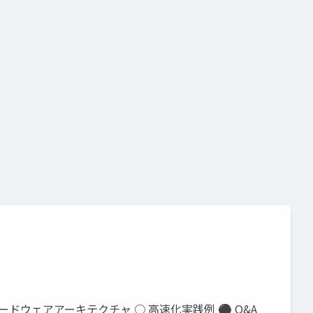
リーズ
自動運転
コンピュータビジョン
コンピュータビジョンシリーズ
 ハードウェアアーキテクチャ ○ 高速化実践例 ⚫ Q&A