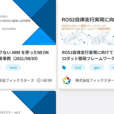
ない ARM を使ったNEON
ROS2自律走行実現に向けて 
例（2021/08/05）
ロボット開発フレームワーク
ルドシステム徹底理解～
ディープラーニング
neon
コンペ
初心者
ros2
kaggleスコアア
gpu
（2022/11/30）
会社フィックスターズ
68.9K
株式会社フィックスタ