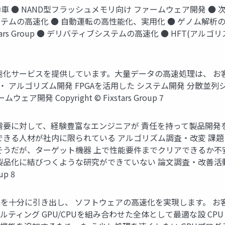
車 ● NAND型フラッシュメモリ向け ファームウェア開発 ● 次世
ンシステムの高速化 ● 自動運転の高性能化、実用化 ● ゲノム解
ixstars Group ● デリバティブシステムの高速化 ● HFT(
速化サービスを提供しています。大量データの高速処理は、 お
理・ アルゴリズム開発 FPGAを活用した システム開発 分散並
 Copyright © Fixstars Group 7
需要に対して、経験豊富なエンジニアが 責任を持って製品開発を
できる人材が社内に限られている アルゴリズム調査・改変 課
そうだが、ターゲット機器 上で性能要件までクリアできるか不
製品化に結びつくような研究ができていない 論文調査・改善活
up 8
能を十分に引き出し、 ソフトウェアの高速化を実現します。 お
ルティング GPU/CPUを組み合わせた全体として最適な設 CP