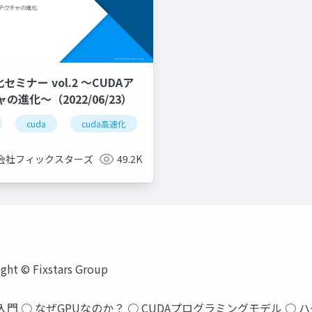
セミナー vol.2 ～CUDAア
の進化～（2022/06/23）
visualslam
cuda
cuda高速化
画像解析
高速化シリーズ
画像処理
cuda高速化
cuda高速化シ
会社フィックスターズ
49.2K
 Fixstars Group
速化入門 ○ なぜGPUなのか？ ○ CUDAプログラミングモデル ○