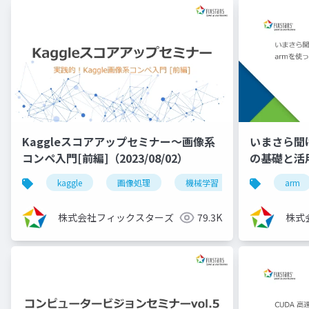
Kaggleスコアアップセミナー～画像系
いまさら聞け
コンペ入門[前編]（2023/08/02）
の基礎と活用事
kaggle
画像処理
機械学習
深層学習
arm
株式会社フィックスターズ
79.3K
株式