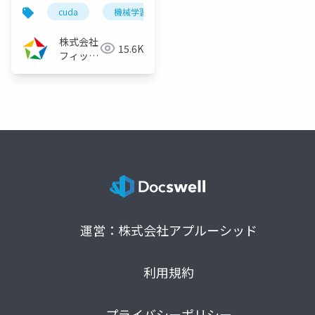
算を利用した障害物検
cuda
機械学習
deeplearning
深層学習
出～（2023/10/27）
株式会社
15.6K
フィック
スターズ
運営：株式会社アプルーシッド
利用規約
プライバシーポリシー