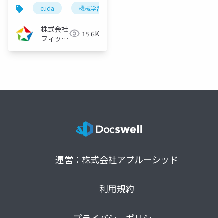
算を利用した障害物検
cuda
機械学習
deeplearning
深層学習
出～（2023/10/27）
株式会社
15.6K
フィック
スターズ
運営：株式会社アプルーシッド
利用規約
プライバシーポリシー