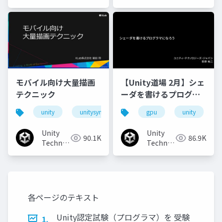
Japan
Japan
モバイル向け大量描画
【Unity道場 2月】シェ
テクニック
ーダを書けるプログラ
マになろう
unity
unitysync
gpu
unity
Unity
Unity
90.1K
86.9K
Technologies
Technologies
Japan
Japan
各ページのテキスト
Unity認定試験（プログラマ）を 受験
1.