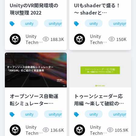
UnityのVR開発環境の
UIもshaderで盛る！
現状整理 2022
〜 shaderと
animationで作るリッ
unity
unitysync
unity
unitysync
チなUI演出
Unity
Unity
188.3K
150K
Technologies
Technologies
Japan
Japan
オープンソース自動運
トゥーンシェーダー応
転シミュレーター
用編 ～楽して破綻のな
「AWSIM」のご紹介と
いアウトラインを目指
unity
unitysync
unity
unitysync
実装事例
して～
Unity
Unity
136.6K
105.9K
Technologies
Technologies