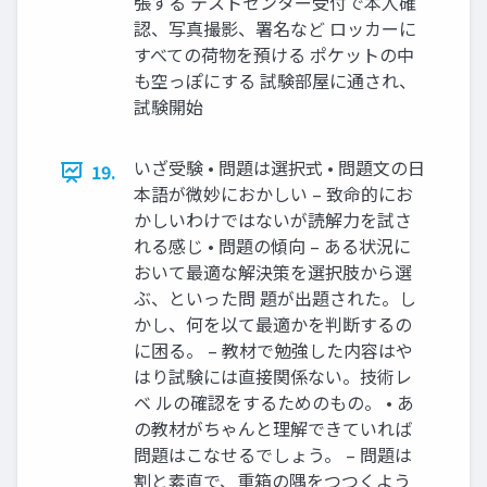
張する テストセンター受付で本人確
認、写真撮影、署名など ロッカーに
すべての荷物を預ける ポケットの中
も空っぽにする 試験部屋に通され、
試験開始
いざ受験 • 問題は選択式 • 問題文の日
19.
本語が微妙におかしい – 致命的にお
かしいわけではないが読解力を試さ
れる感じ • 問題の傾向 – ある状況に
おいて最適な解決策を選択肢から選
ぶ、といった問 題が出題された。し
かし、何を以て最適かを判断するの
に困る。 – 教材で勉強した内容はや
はり試験には直接関係ない。技術レ
ベ ルの確認をするためのもの。 • あ
の教材がちゃんと理解できていれば
問題はこなせるでしょう。 – 問題は
割と素直で、重箱の隅をつつくよう