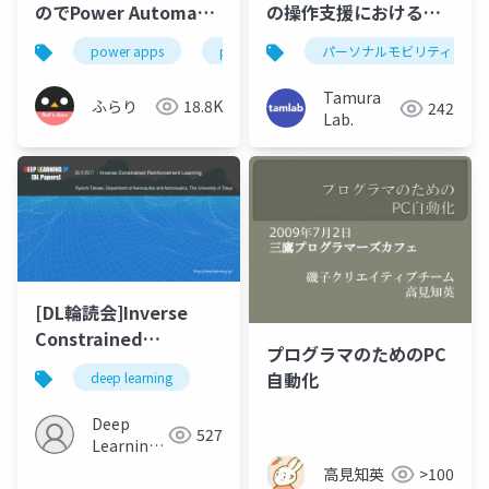
のでPower Automate
の操作支援における負
で効率化した話
担軽減と効率性の両立
power apps
power automate
パーソナルモビリティ
power platform
（ROBOMECH2021）
Tamura
ふらり
18.8K
242
Lab.
[DL輪読会]Inverse
Constrained
プログラマのためのPC
Reinforcement
自動化
deep learning
Learning
Deep
527
Learning
JP
高見知英
>100