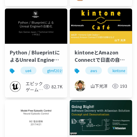
Python / Blueprintに
kintoneとAmazon
よるUnreal Engineの
Connectで日直の自動
自動化【GTMF2019】
化など
ue4
gtmf2019
ue-editor
aws
python
kintone
エピック
山下光洋
193
82.7K
ゲームズ
ジャパン