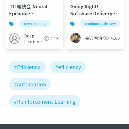
[DL輪読会]Neural
Going Right!
Episodic
Software Delivery
Control/Model-Free
with Atlassian
deep learning
continuous delivery
Episodic Control
Solution
Deep
長沢 智治
>100
1.1K
Learning
JP
#Efficiency
#efficiency
#Automation
#Reinforcement Learning