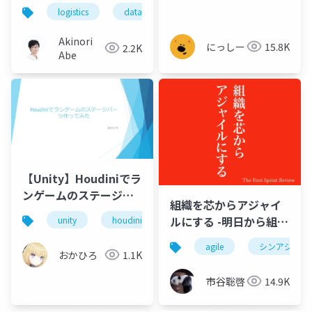
logistics
data-driven
fulfillment
efficienc
Akinori
にっしー
15.8K
2.2K
Abe
【Unity】Houdiniでラ
ンゲームのステージパ
組織を芯からアジャイ
ーツ作ってみた
ルにする -明日から組
unity
houdini
織、チームをアジャイ
agile
シンアジャイ
ルにする第一歩を踏み
おかひろ
1.1K
出そう-
市谷聡啓
14.9K