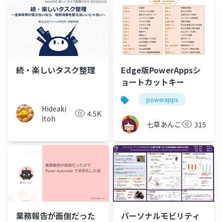
続・楽しいタスク整理
Edge版PowerAppsシ
ョートカットキー
powerapps
Hideaki
4.5K
Itoh
七草あんこ
315
業務報告が面倒だった
パーソナルモビリティ