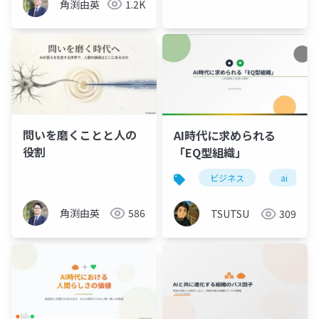
角渕由英
1.2K
問いを磨くことと人の
AI時代に求められる
役割
「EQ型組織」
ビジネス
ai
角渕由英
586
TSUTSU
309