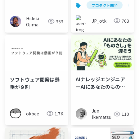
_【配布用】
大切なものは 全部筋ト
プロダクト開発
筋
レが教えてくれる」
Hideki
JP_otk
763
353
Ojima
AIナレッジエンジニア
ソフトウェア開発は懸
ーAIにあなたのものさ
垂が９割
しを
Jun
okbee
1.7K
110
Ikematsu