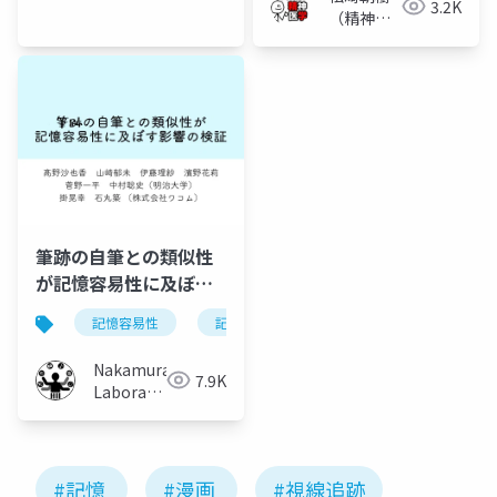
3.2K
（精神科
医）
筆跡の自筆との類似性
が記憶容易性に及ぼす
影響の検証
記憶容易性
記憶
筆記
自筆文字
Nakamura
7.9K
Laboratory
(Meiji
University)
#記憶
#漫画
#視線追跡