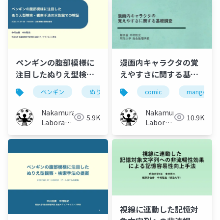
ペンギンの腹部模様に
漫画内キャラクタの覚
注目したぬりえ型検
えやすさに関する基礎
索・観察手法の水族館
調査
ペンギン
ぬりえ
検索
comic
観察支援
manga
での検証
Nakamura
Nakamura
5.9K
10.9K
Laboratory
Laboratory
(Meiji
(Meiji
University)
University)
視線に連動した記憶対