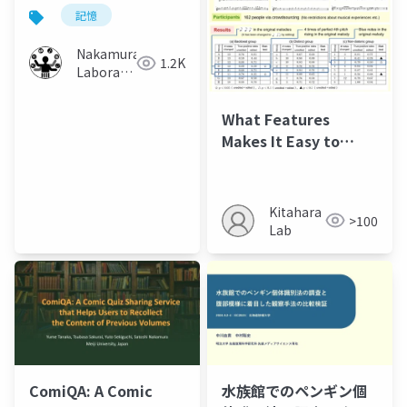
の記憶容易性向上シス
記憶
テムの開発と検証
Nakamura
1.2K
Laboratory
(Meiji
University)
What Features
Makes It Easy to
Remember Melodies
Kitahara
>100
Lab
ComiQA: A Comic
水族館でのペンギン個