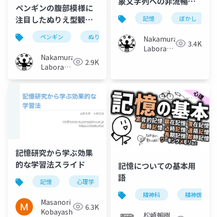
象文字列への非流暢性
ペンギンの腹部模様に
効果による記憶容易性
注目したぬりえ型観
記憶
ぼかし
向上手法
察・検索手法の提案
ペンギン
ぬりえ
検索
名前
観察
Nakamura
3.4K
Laboratory
Nakamura
(Meiji
2.9K
Laboratory
University)
(Meiji
University)
記憶研究から学ぶ効果
的な学習法スライド
記憶についての基本用
語
記憶
心理学
忘却曲線
テスト効果
精神科
精神医学
Masanori
6.3K
Kobayashi
松崎朝樹