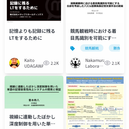
記憶よりも記録に残る
競馬観戦時における着
LTをするために
目馬識別を可能にする
忘却を考慮したパズル
競馬観戦
勝負服
型勝負服記憶支援手法
の提案
Kaito
Nakamura
2.2K
2.1K
UDAGAWA
Laboratory
(Meiji
University)
視線に連動したぼかし
深度制御を用いた単語