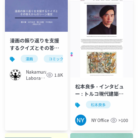
漫画の振り返りを支援
するクイズとその答え
からのシーン推定
漫画
コミック
クイズ
記憶
man
Nakamura
1.8K
Laboratory
(Meiji
松本良多 - インタビュ
University)
ー : トルコ現代建築と
美術 | TraMod アカデ
松本良多
ミー 2023
NY Office
>100