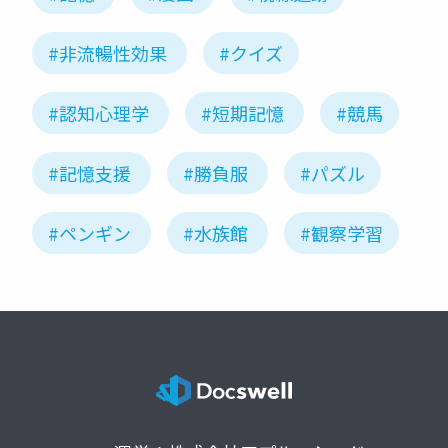
#非流暢性効果
#クイズ
#認知心理学
#短期記憶
#競馬
#記憶支援
#勝負服
#パズル
#ペンギン
#水族館
#観察学習