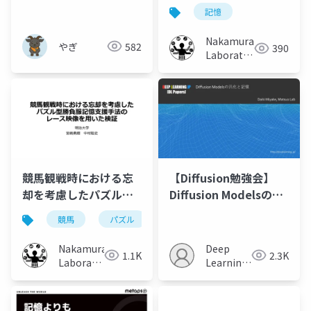
戦略〜
響：デジタル時計の時
記憶
刻情報と非時刻情報の
比較
Nakamura
やぎ
582
390
Laboratory
(Meiji
University)
競馬観戦時における忘
【Diffusion勉強会】
却を考慮したパズル型
Diffusion Modelsの汎
勝負服記憶支援手法の
化と記憶
競馬
パズル
塗り絵
記憶
忘却
レース映像を用いた検
証
Nakamura
Deep
1.1K
2.3K
Laboratory
Learning
(Meiji
JP
University)