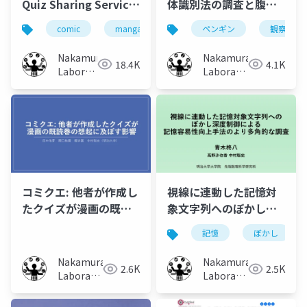
Quiz Sharing Service
体識別法の調査と腹部
that Helps Users to
模様に着目した観察手
comic
manga
recollection
ペンギン
qa service
観察支援
Recollect the
法の比較検証
Content of Previous
Nakamura
Nakamura
18.4K
4.1K
Volumes
Laboratory
Laboratory
(Meiji
(Meiji
University)
University)
コミクエ: 他者が作成し
視線に連動した記憶対
たクイズが漫画の既読
象文字列へのぼかし深
巻の想起に及ぼす影響
度操作による記憶容易
記憶
ぼかし
性向上手法のより多角
的な調査
Nakamura
Nakamura
2.6K
2.5K
Laboratory
Laboratory
(Meiji
(Meiji
University)
University)