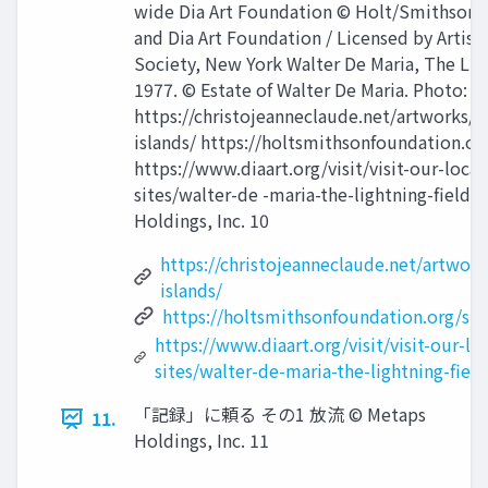
wide Dia Art Foundation © Holt/Smithson 
and Dia Art Foundation / Licensed by Artist
Society, New York Walter De Maria, The Lig
1977. © Estate of Walter De Maria. Photo: J
https://christojeanneclaude.net/artworks/
islands/ https://holtsmithsonfoundation.org
https://www.diaart.org/visit/visit-our-locat
sites/walter-de -maria-the-lightning-ﬁeld 
Holdings, Inc. 10
https://christojeanneclaude.net/artwor
islands/
https://holtsmithsonfoundation.org/spir
https://www.diaart.org/visit/visit-our-lo
sites/walter-de-maria-the-lightning-field
「記録」に頼る その1 放流 © Metaps
11.
Holdings, Inc. 11