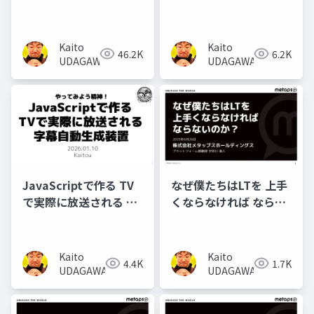
なたのせいではありま
せん。 #ぼっち対策会
議
Kaito
Kaito
46.2K
6.2K
UDAGAWA
UDAGAWA
JavaScriptで作る TV
なぜ僕たちはLTを 上手
で実際に放送される 字
くならなければ ならな
幕自動生成装置
いのか？
#burikaigi
Kaito
Kaito
4.4K
1.7K
UDAGAWA
UDAGAWA