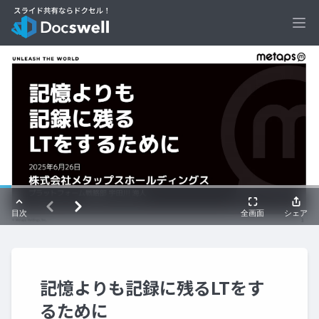
Ope
記憶よりも記録に残るLTをす
るために