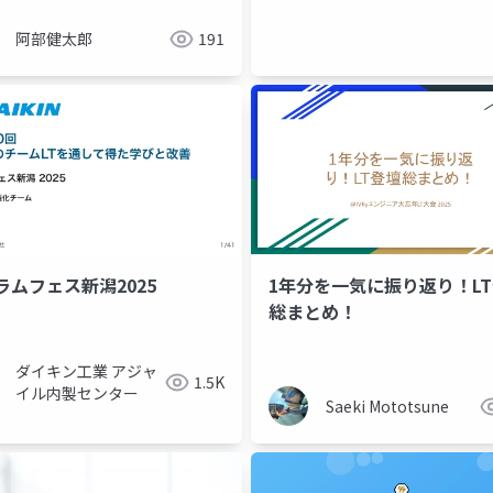
阿部健太郎
191
ラムフェス新潟2025
1年分を一気に振り返り！L
総まとめ！
ダイキン工業 アジャ
1.5K
イル内製センター
Saeki Mototsune