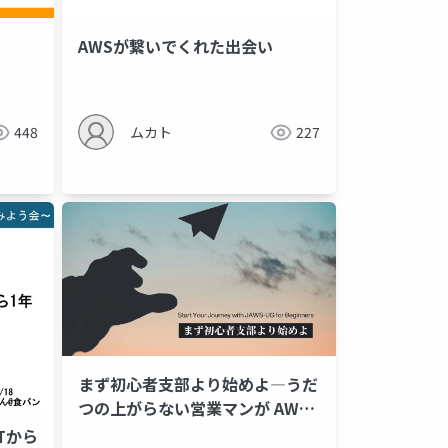
AWSが繋いでくれた出会い
448
ムカト
227
まず初心者支部より始めよ―うだ
つの上がらない営業マンが AWS
認定資格を取得して支部運営に至
Tから
ポリゴン変換