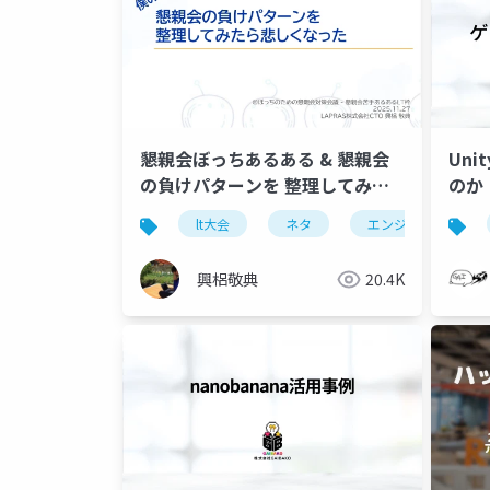
懇親会ぼっちあるある & 懇親会
Un
の負けパターンを 整理してみた
のか
悲しくなった
lt大会
ネタ
エンジニア
興梠敬典
20.4K