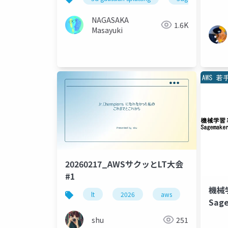
NAGASAKA
1.6K
Masayuki
20260217_AWSサクッとLT大会
#1
機械
lt
2026
aws
Sag
気汚
shu
251