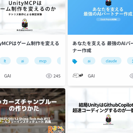
ityMCPはゲーム制作を変える
あなたを支える 最強のAIパ
ナー作成
lt
ai
mcp
unity
ai
claude
GAI
245
GAI