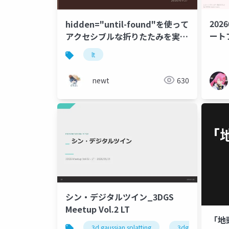
2026
hidden="until-found"を使って
ート
アクセシブルな折りたたみを実装
する
lt
newt
630
シン・デジタルツイン_3DGS
Meetup Vol.2 LT
「地
3d gaussian splatting
3dgsmeetup