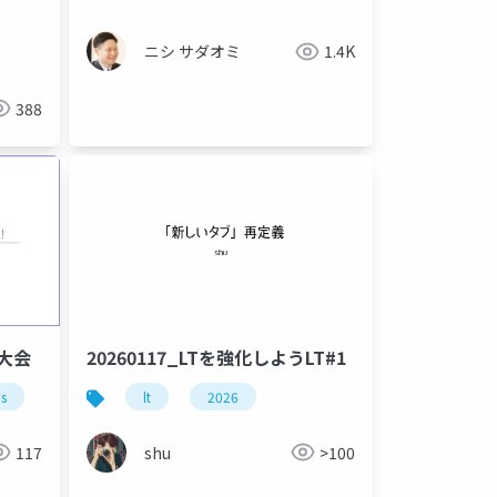
るまでの実話―
ニシ サダオミ
1.4K
388
T大会
20260117_LTを強化しようLT#1
s
lt
2026
117
shu
>100