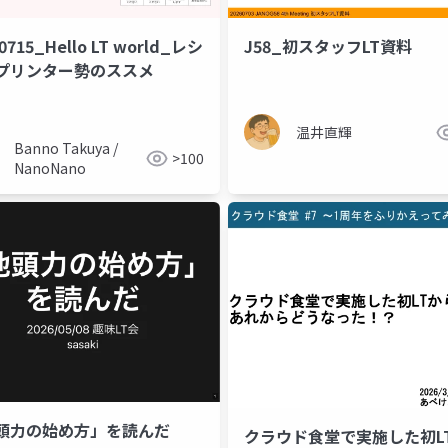
0715_Hello LT world_レシ
J58_初スタッフLT資料
プリンター勢のススメ
温井直輝
Banno Takuya /
>100
NanoNano
頭力の始め方」を読んだ
クラウド食堂で実施した初L
3dscan
lt
デジタルツイン
3dgs
3dスキャン