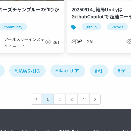
カーズチャンプルーの作りか
20250914_結局Unityは
GithubCopilotで 超速コ
ングするのが一番良い
community
github
vscode
アールスリーインステ
GAI
361
ィテュート
#JAWS-UG
#キャリア
#AI
#ゲ
1
2
3
4