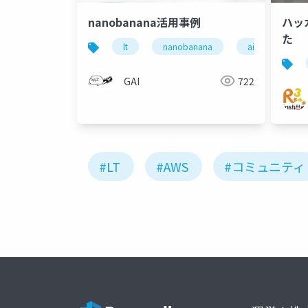
nanobanana活用事例
ハッ
た
lt
nanobanana
ai
GAI
722
#LT
#AWS
#コミュニティ