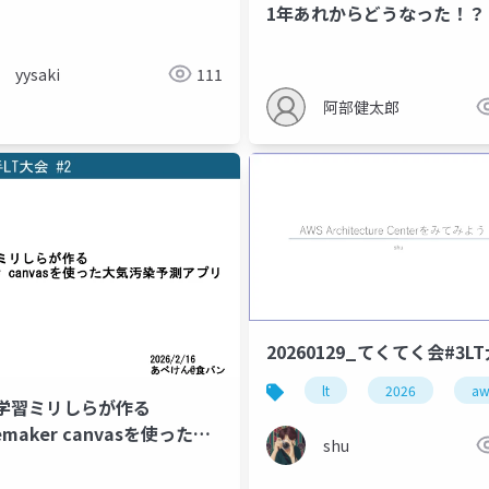
1年あれからどうなった！？
yysaki
111
阿部健太郎
20260129_てくてく会#3L
lt
2026
aw
学習ミリしらが作る
emaker canvasを使った大
shu
染予測アプリ