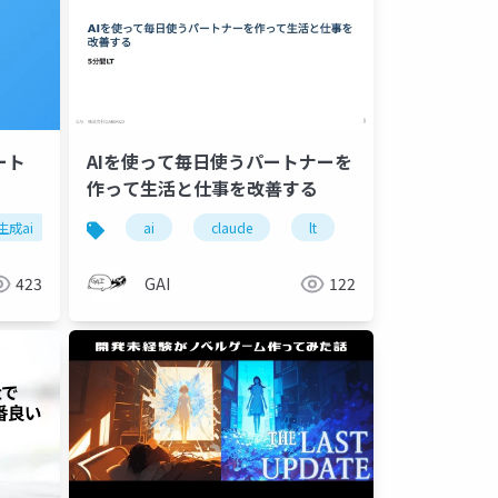
ート
AIを使って毎日使うパートナーを
作って生活と仕事を改善する
生成ai
lt
ai
claude
lt
423
GAI
122