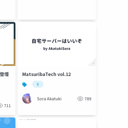
T登壇
MatsuribaTech vol.12
lt
Sora Akatuki
789
711