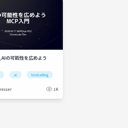
17_AIの可能性を広めよう
security
ai
toolcalling
handson
security
resser
1K