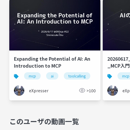
Expanding the Potential of AI: An
202606
Introduction to MCP
_MCP入門
mcp
ai
toolcalling
handson
mcp
eXpresser
>100
eXp
このユーザの動画一覧