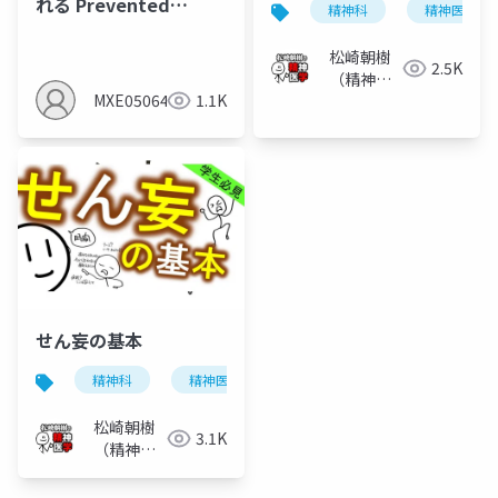
れる Prevented
精神科
精神医学
Fractionとは？
松崎朝樹
2.5K
（精神科
MXE05064
1.1K
医）
せん妄の基本
精神科
精神医学
せん妄
松崎朝樹
3.1K
（精神科
医）