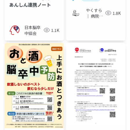
あんしん連携ノート
やくすら
1.8K
｜ 病院薬
剤師のス
日本脳卒
ライドメ
1.1K
中協会
モ