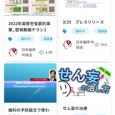
3/25 プレスリリース
2022年度厚労省委託事
業_啓発動画チラシ2
脳卒中
脳梗塞
脳卒中
脳梗塞
脳出血
くも膜下出血
日本脳卒中
416
協会
日本脳卒
3.3K
中協会
せん妄の治療
歯科の予防論文で使わ