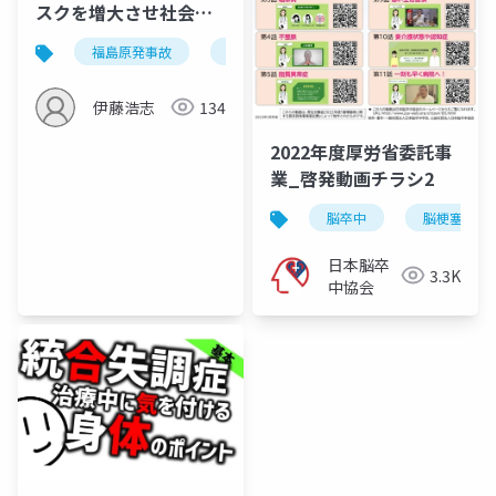
スクを増大させ社会全
体の活力を失わせる
福島原発事故
放射線
不安
alps処理水海
伊藤浩志
134
2022年度厚労省委託事
業_啓発動画チラシ2
脳卒中
脳梗塞
日本脳卒
3.3K
中協会