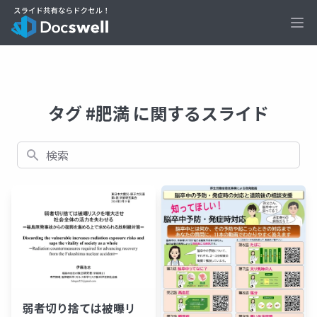
Ope
タグ #肥満 に関するスライド
検索
弱者切り捨ては被曝リ