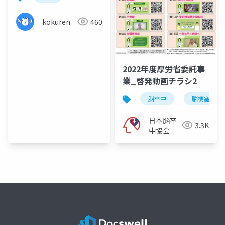
kokuren
460
2022年度厚労省委託事
業_啓発動画チラシ2
脳卒中
脳梗塞
日本脳卒
3.3K
中協会