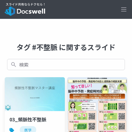
Ope
タグ #不整脈 に関するスライド
検索
03_頻脈性不整脈
医学