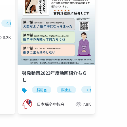
くも膜下出血
リハビリ
失語症
脳卒中
脳卒中後の私の人生
後遺症
リハビリ
失語
6.2K
啓発動画2023年度動画紹介ちら
し
脳梗塞
脳出血
くも膜下出血
脳
日本脳卒中協会
7.8K