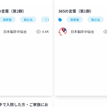
5の言葉（第2群）
365の言葉（第1群）
脳梗塞
脳出血
くも膜下出血
脳梗塞
脳卒中
脳出血
後遺症
日本脳卒中協会
4.4K
日本脳卒中協会
中で入院した方・ご家族にお