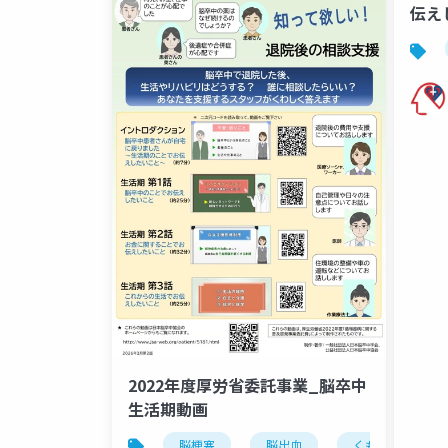
伝え
2022年度厚労省委託事業_脳卒中
生活期動画
脳梗塞
脳出血
くも膜下出血