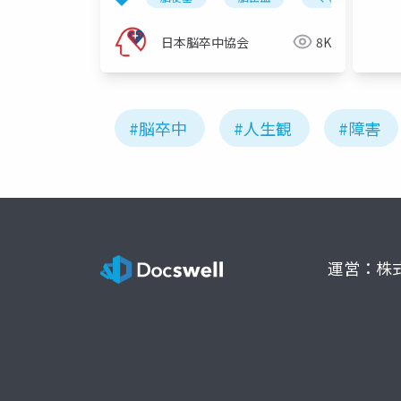
日本脳卒中協会
8K
#脳卒中
#人生観
#障害
運営：株