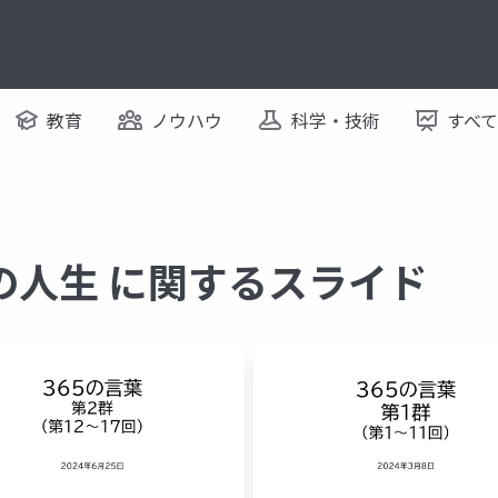
教育
ノウハウ
科学・技術
すべ
の人生 に関するスライド
くも膜下出血
脳梗塞
後遺症
脳卒中後の私の人生