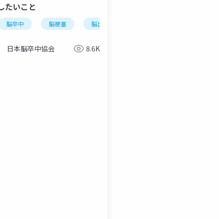
したいこと
脳卒中
脳梗塞
脳出血
くも膜下出血
後遺症
日本脳卒中協会
8.6K
脳卒中
後遺症
リハビリ
脳卒中後の私の人生