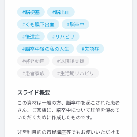
#脳梗塞
#脳出血
#くも膜下出血
#脳卒中
#後遺症
#リハビリ
#脳卒中後の私の人生
#失語症
#啓発動画
#退院後支援
#患者家族
#生活期リハビリ
スライド概要
この資材は一般の方、脳卒中を起こされた患者
さん、ご家族に、脳卒中について理解を深めて
いただくために作成したものです。
非営利目的の市民講座等でもお使いいただけま