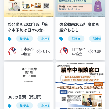
啓発動画2023年度「脳
啓発動画2023年度動画
卒中予防は日々の食事
紹介ちらし
から」
脳梗塞
脳出血
くも膜下出血
脳梗塞
脳卒中
脳出血
日本脳卒
日本脳卒
8.1K
7.8K
中協会
中協会
365の言葉（第1群）
脳梗塞
脳出血
くも膜下出血
脳卒中