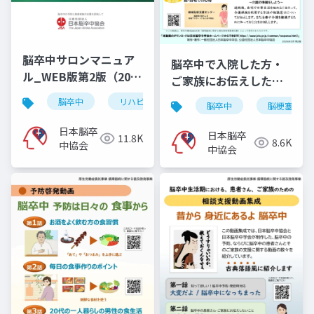
脳卒中サロンマニュア
脳卒中で入院した方・
ル_WEB版第2版（2025
ご家族にお伝えしたい
年11月10日）
こと
脳卒中
リハビリ
脳出血
くも膜下出血
脳卒中
脳梗塞
日本脳卒
日本脳卒
11.8K
8.6K
中協会
中協会