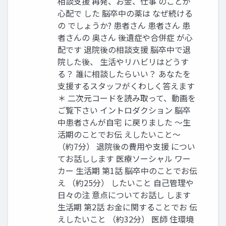
相談支援 再発、お金、仕事 のことが
心配で した 脳卒中の薬は なぜ続ける
の でしょうか? 患者さん 患者さん 患
者さんの 奥さん 後遺症や合併症 が心
配です 退院後の相談支援 脳卒中で退
院した後、 生活やリハビリはどうす
る？ 誰に相談したらいい？ あなたを
支援するスタッフがくわしく答えます
＊ 二次元コードを読み取って、動画を
ご覧下さい イントロダクション 脳卒
中患者さんが自宅 に戻りました 〜生
活期のことでお伝 えしたいこと〜
（約7分） 退院後の費用や支援 につい
てお話しします 医療ソーシャル ワー
カー 生活期 第1話 脳卒中のことでお伝
え （約25分） したいこと 自己管理や
日々の注 意点についてお話し します
生活期 第2話 お金に関することでお 伝
えしたいこと （約32分） 医師 住環境