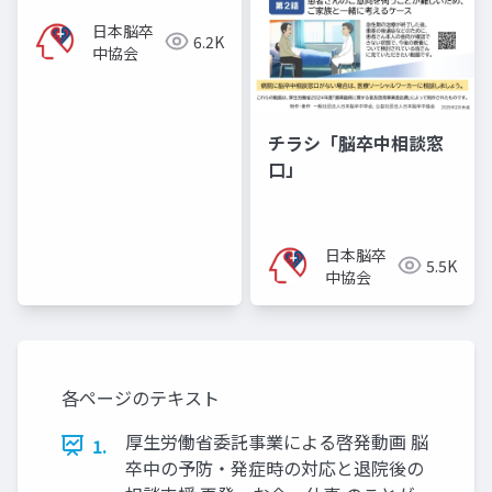
日本脳卒
6.2K
中協会
チラシ「脳卒中相談窓
口」
日本脳卒
5.5K
中協会
各ページのテキスト
厚生労働省委託事業による啓発動画 脳
1.
卒中の予防・発症時の対応と退院後の