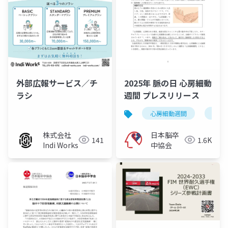
外部広報サービス／チ
2025年 脈の日 心房細動
ラシ
週間 プレスリリース
心房細動週間
プレ
株式会社
日本脳卒
141
1.6K
Indi Works
中協会