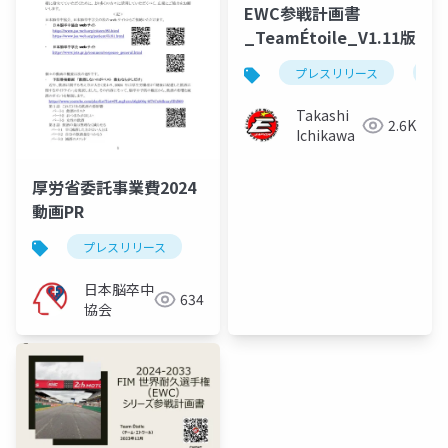
EWC参戦計画書
_TeamÉtoile_V1.11版
プレスリリース
参
Takashi
2.6K
Ichikawa
厚労省委託事業費2024
動画PR
プレスリリース
日本脳卒中
634
協会