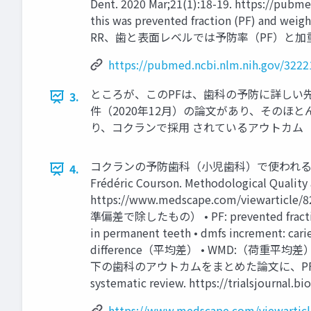
Dent. 2020 Mar;21(1):18-19. https://pubmed
this was prevented fraction (PF) and we
RR、歯と表面レベルでは予防率（PF）と加重平均
https://pubmed.ncbi.nlm.nih.gov/3222
ところが、このPFは、歯科の予防に詳しい先生でも、 馴
3.
件（2020年12月）の論文があり、そのほ
り、コクランで採用 されているアウトカム
コクランの予防歯科（小児歯科）で使われるアウトカム一 
4.
Frédéric Courson. Methodological Quality 
https://www.medscape.com/viewarticle/
準偏差で除したもの） • PF: prevented fraction • 
in permanent teeth • dmfs increment: cari
difference（平均差） • WMD:（荷重平
下の歯科のアウトカムをまとめた論文に、PFがなかった。 Outco
systematic review. https://trialsjournal.
https://www.medscape.com/viewartic