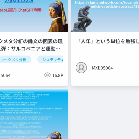
クメタ分析の論文の図表の理
「人年」という単位を勉強
1弾：サルコペニアと運動の
トワークメタ分析
システマティックレビュー
系統的レビュー
MXE05064
5064
16.8K