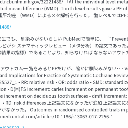
.ncbi.nlm.nih.gov/32221488/ 「At the individual level meta-a
ighted mean difference (WMD). Tooth level results gave a
差 （WMD）によるメタ解析を行った。 歯レベルではPFは31.13％
1488/
染みがないらしい PubMedで簡単に、 「“Prevented fracti
とんどがシ ステマティックレビュー（メタ分析）の論文であっ
（結果の指標）であることより、知らなければ ならないアウト
覧をみるとPFだけが、確かに馴染みがない･･･ Violaine Smaïl-
and Implications for Practice of Systematic Cochrane Review
825527_1 • RR: relative risk • OR: odds ratio • SMD:
D(M)FS increment: caries increment on permanent tooth s
es increment on deciduous tooth surfaces • dmft increment:
均差） • RD: risk differences 上記論文になかったが追
mes in randomised controlled trials in preventio
biomedcentral.com/articles/10.1186/s13063-017-2256-1
le/825527_1