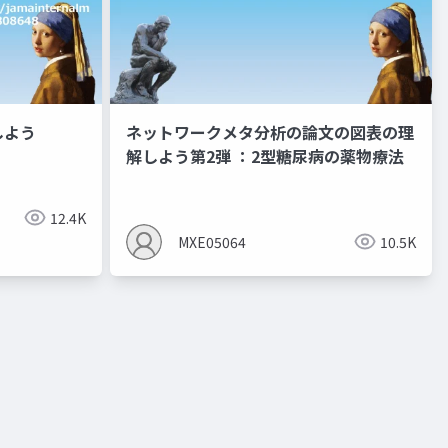
しよう
ネットワークメタ分析の論文の図表の理
解しよう第2弾 ：2型糖尿病の薬物療法
サルコペニア
リハビリ
栄養リハビリ
ネットワークメ
12.4K
MXE05064
10.5K