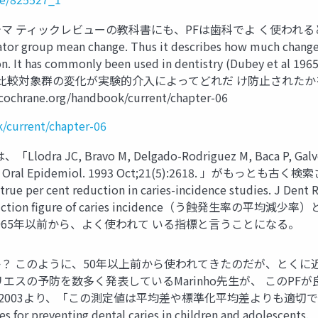
レビューの教科書にも、PFは歯科でよ く使われるとある Prevented 
arator group mean change. Thus it describes how much chang
vention. It has commonly been used in dentistry (Du
，比較対象群の変化が実験的介入によってどれだ け防止された
cochrane.org/handbook/current/chapter-06
k/current/chapter-06
 Bravo M, Delgado-Rodriguez M, Baca P, Galvez R. Fa
 Dent Oral Epidemiol. 1993 Oct;21(5):2618. 」がもっとも古く
for true per cent reduction in caries-incidence studies. 
 reduction figure of caries incidence（う蝕発
965年以前から、よく使われて いる指標と言うことになる。
？ このように、50年以上前から使われてきたのだが、とくに
エスの予防を数多く発表しているMarinho先生が、 このP
2003より、「この測定値は平均差や標準化平均差よりも適切であ
s for preventing dental caries in children and adolescents.