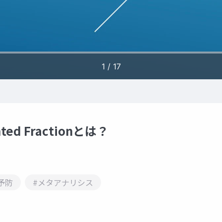
d Fractionとは？
予防
#メタアナリシス