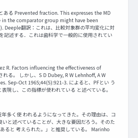
fraction. This expresses the MD
e in the comparator group might have been
bey et al 1965). Deeple翻訳：これは、比較対象群の平均変化に対
かを記述する．これは歯科学で一般的に使用されてい
ctors influencing the effectiveness of
検索される。 しかし、S D Dubey, R W Lehnhoff, A W
J Dent Res. Sep-Oct 1965;44(5):921-3. によると、PFとい う
生率の平均減少率）と表現し、この指標が使われている と述べている。
近年多く使 われるようになってきた。その理由は、コ
Fが良いと述べていることが、大きな要因だろう。そのた
ると 考えられた。」と推奨している。 Marinho