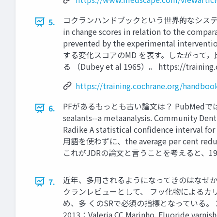
コクランハンドブックという世界的なシステマ ティック
5.
in change scores in relation to the comp
prevented by the experimental inter
する変化スコアのMD を表す。したがって
る （Dubey et al 1965）。 https://training.
https://training.cochrane.org/handboo
PFがあるもっとも古い論文は？ PubMedでは、「Llodra JC,
6.
sealants--a metaanalysis. Community
Radike A statistical confidence interval 
用語を使わずに、the average per cent
これがJDRの論文と言うことを考えると、1
近年、多用されるようになってきのはなぜか
7.
クランレビューとして、 フッ化物によるカリ
め、多 くのSRで必須の指標となっている。 
2013：Valeria CC Marinho. Fluoride varnishe