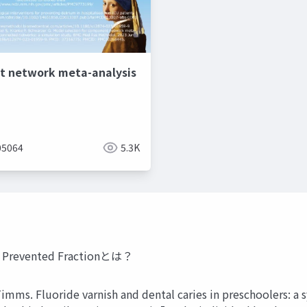
 network meta-analysis
5064
5.3K
ented Fractionとは？
ide varnish and dental caries in preschoolers: a syste