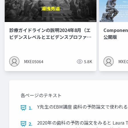
診療ガイドラインの説明2024年8月（エ
Component
ビデンスレベルとエビデンスプロファイ
公開版
ルを作るとMindsの間違いあり）
MXE05064
5.8K
MXE0
各ページのテキスト
Y先生のEBM講座 歯科の予防論文で使われる Prev
1.
2020年の歯科の予防の論文をみると Laura Timms. Fluor
2.