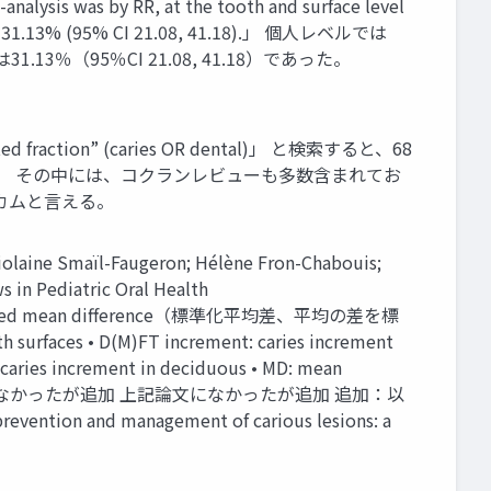
nalysis was by RR, at the tooth and surface level
 PF of 31.13% (95% CI 21.08, 41.18).」 個人レベルでは
（95％CI 21.08, 41.18）であった。
on” (caries OR dental)」 と検索すると、68
た。 その中には、コクランレビューも多数含まれてお
カムと言える。
Faugeron; Hélène Fron-Chabouis;
s in Pediatric Oral Health
 standardized mean difference（標準化平均差、平均の差を標
urfaces • D(M)FT increment: caries increment
 caries increment in deciduous • MD: mean
加 上記論文になかったが追加 上記論文になかったが追加 追加：以
n and management of carious lesions: a