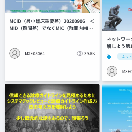
MCID（最小臨床重要差）20200906 ＜
MID（群間差）でなくMIC（群間内MID)
の説明となっている＞
ネットワー
解しよう第
NMA
MXE05064
39.6K
ネッ
MXE0