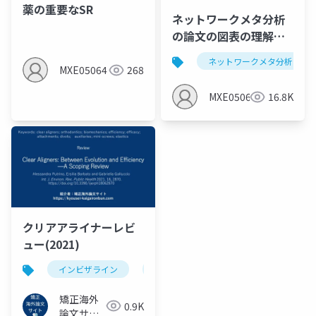
薬の重要なSR
ネットワークメタ分析
の論文の図表の理解し
よう第1弾：サルコペニ
ネットワークメタ分析
アと運動のNMA
MXE05064
268
MXE05064
16.8K
クリアアライナーレビ
ュー(2021)
インビザライン
クリアアライナー
矯正海外論文
矯正海外
0.9K
論文サイ