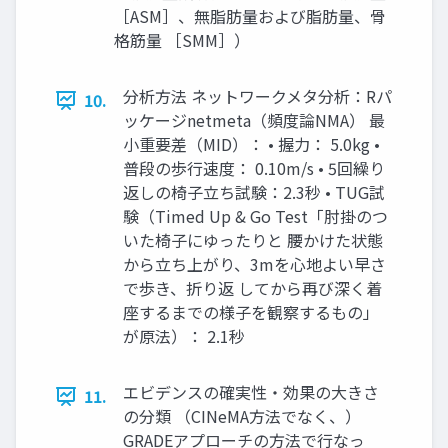
［ASM］、無脂肪量および脂肪量、骨
格筋量 ［SMM］）
分析方法 ネットワークメタ分析：Rパ
10.
ッケージnetmeta（頻度論NMA） 最
小重要差（MID）： • 握力： 5.0kg •
普段の歩行速度： 0.10m/s • 5回繰り
返しの椅子立ち試験：2.3秒 • TUG試
験（Timed Up & Go Test「肘掛のつ
いた椅子にゆったりと 腰かけた状態
から立ち上がり、3mを心地よい早さ
で歩き、折り返 してから再び深く着
座するまでの様子を観察するもの」
が原法）： 2.1秒
エビデンスの確実性・効果の大きさ
11.
の分類 （CINeMA方法でなく、）
GRADEアプローチの方法で行なっ