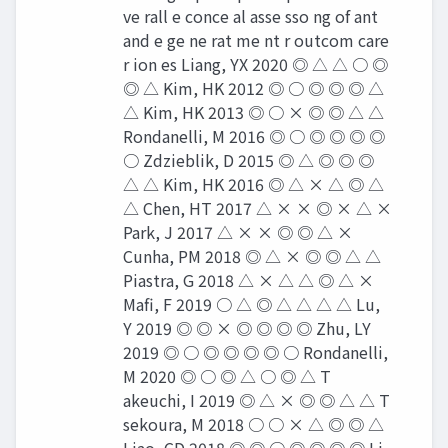
ve rall e conce al asse sso ng of ant
and e ge ne rat me nt r outcom care
r ion es Liang, YX 2020 ◎ △ △ ○ ◎
◎ △ Kim, HK 2012 ◎ ○ ◎ ◎ ◎ △
△ Kim, HK 2013 ◎ ○ × ◎ ◎ △ △
Rondanelli, M 2016 ◎ ○ ◎ ◎ ◎ ◎
○ Zdzieblik, D 2015 ◎ △ ◎ ◎ ◎
△ △ Kim, HK 2016 ◎ △ × △ ◎ △
△ Chen, HT 2017 △ × × ◎ × △ ×
Park, J 2017 △ × × ◎ ◎ △ ×
Cunha, PM 2018 ◎ △ × ◎ ◎ △ △
Piastra, G 2018 △ × △ △ ◎ △ ×
Mafi, F 2019 ○ △ ◎ △ △ △ △ Lu,
Y 2019 ◎ ◎ × ◎ ◎ ◎ ◎ Zhu, LY
2019 ◎ ○ ◎ ◎ ◎ ◎ ○ Rondanelli,
M 2020 ◎ ○ ◎ △ ○ ◎ △ T
akeuchi, I 2019 ◎ △ × ◎ ◎ △ △ T
sekoura, M 2018 ○ ○ × △ ◎ ◎ △