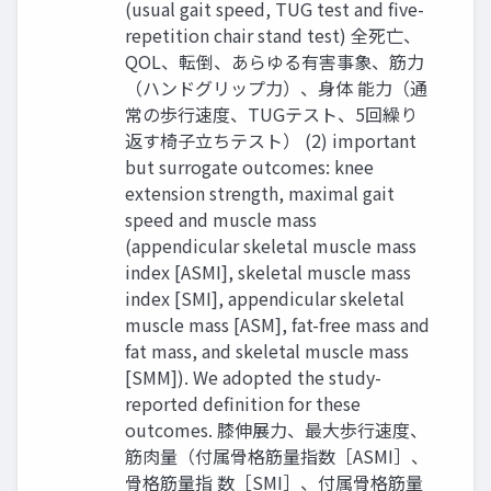
(usual gait speed, TUG test and five-
repetition chair stand test) 全死亡、
QOL、転倒、あらゆる有害事象、筋力
（ハンドグリップ力）、身体 能力（通
常の歩行速度、TUGテスト、5回繰り
返す椅子立ちテスト） (2) important
but surrogate outcomes: knee
extension strength, maximal gait
speed and muscle mass
(appendicular skeletal muscle mass
index [ASMI], skeletal muscle mass
index [SMI], appendicular skeletal
muscle mass [ASM], fat-free mass and
fat mass, and skeletal muscle mass
[SMM]). We adopted the study-
reported definition for these
outcomes. 膝伸展力、最大歩行速度、
筋肉量（付属骨格筋量指数［ASMI］、
骨格筋量指 数［SMI］、付属骨格筋量