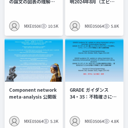
の論文の図表の理解し
明2024年8月（エビデ
よう第2弾 ：2型糖尿病
ンスレベルとエビデン
の薬物療法
スプロファイルを作る
とMindsの間違いあ
MXE05064
10.5K
MXE05064
5.8K
り）
Component network
GRADE ガイダンス
meta-analysis 公開版
34・35：不精確さにの
評価について（2024年
10月時点で重要なこと
は以下のnoteに記載し
MXE05064
5.3K
MXE05064
4.8K
たので、いずれ削除予