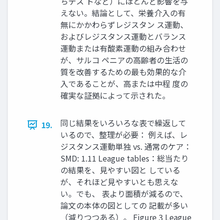
ちテス トなど）にほとんど影響を与
えない。結論として、栄養介入の有
無にかかわらずレジスタン ス運動、
およびレジスタンス運動とバランス
運動または有酸素運動の組み合わせ
が、サルコ ペニアの高齢者の生活の
質を改善するための最も効果的な介
入であることが、高または中程 度の
確実な証拠によって示された。
同じ結果をいろいろな表で繰返して
19.
いるので、整理が必要： 例えば、レ
ジスタンス運動単独 vs. 通常のケア：
SMD: 1.11 League tables：総当たり
の結果を、見やすい図と している
が、それほど見やすいとも思えな
い。でも、 表より面積が減るので、
論文の本体の図としての 記載が多い
（減りつつある）。 Figure 3 League