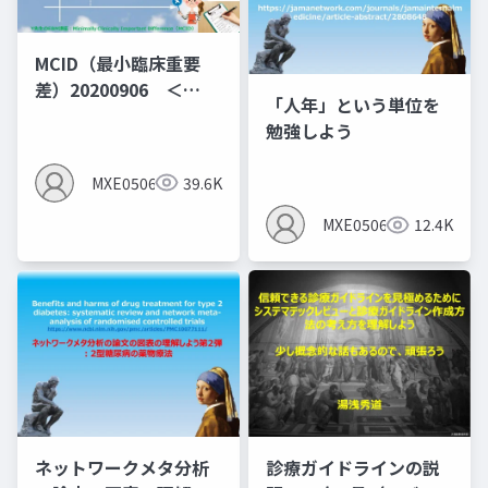
MCID（最小臨床重要
差）20200906 ＜
「人年」という単位を
MID（群間差）でなく
勉強しよう
MIC（群間内MID)の説
明となっている＞
MXE05064
39.6K
MXE05064
12.4K
ネットワークメタ分析
診療ガイドラインの説