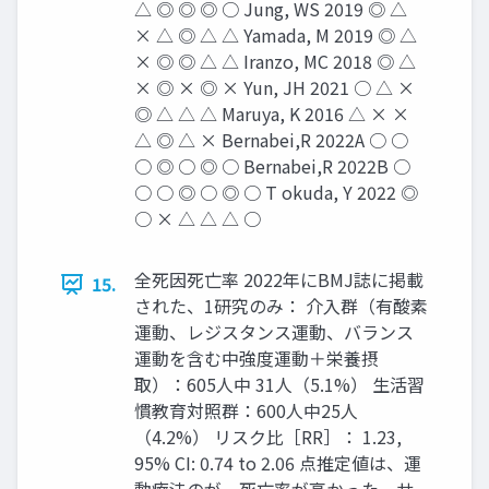
△ ◎ ◎ ◎ ○ Jung, WS 2019 ◎ △
× △ ◎ △ △ Yamada, M 2019 ◎ △
× ◎ ◎ △ △ Iranzo, MC 2018 ◎ △
× ◎ × ◎ × Yun, JH 2021 ○ △ ×
◎ △ △ △ Maruya, K 2016 △ × ×
△ ◎ △ × Bernabei,R 2022A ○ ○
○ ◎ ○ ◎ ○ Bernabei,R 2022B ○
○ ○ ◎ ○ ◎ ○ T okuda, Y 2022 ◎
○ × △ △ △ ○
全死因死亡率 2022年にBMJ誌に掲載
15.
された、1研究のみ： 介入群（有酸素
運動、レジスタンス運動、バランス
運動を含む中強度運動＋栄養摂
取）：605人中 31人（5.1%） 生活習
慣教育対照群：600人中25人
（4.2%） リスク比［RR］： 1.23,
95% CI: 0.74 to 2.06 点推定値は、運