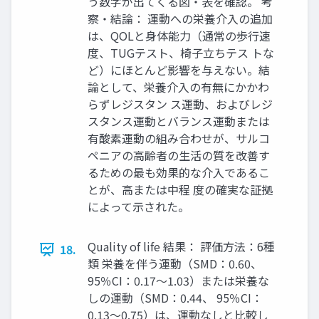
う数字が出てくる図・表を確認。 考
察・結論： 運動への栄養介入の追加
は、QOLと身体能力（通常の歩行速
度、TUGテスト、椅子立ちテス トな
ど）にほとんど影響を与えない。結
論として、栄養介入の有無にかかわ
らずレジスタン ス運動、およびレジ
スタンス運動とバランス運動または
有酸素運動の組み合わせが、サルコ
ペニアの高齢者の生活の質を改善す
るための最も効果的な介入であるこ
とが、高または中程 度の確実な証拠
によって示された。
Quality of life 結果： 評価方法：6種
18.
類 栄養を伴う運動（SMD：0.60、
95％CI：0.17～1.03）または栄養な
しの運動（SMD：0.44、 95％CI：
0.13～0.75）は、運動なしと比較し