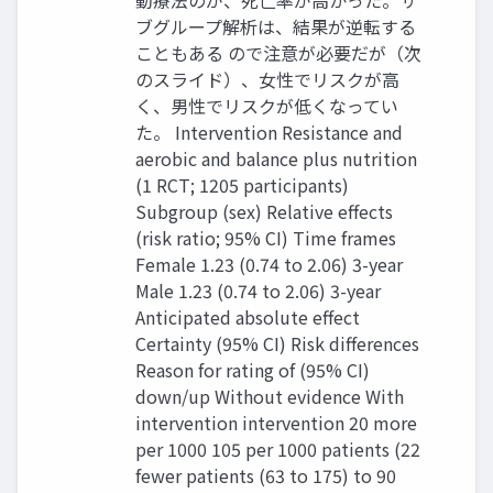
動療法のが、死亡率が高かった。サ
ブグループ解析は、結果が逆転する
こともある ので注意が必要だが（次
のスライド）、女性でリスクが高
く、男性でリスクが低くなってい
た。 Intervention Resistance and
aerobic and balance plus nutrition
(1 RCT; 1205 participants)
Subgroup (sex) Relative effects
(risk ratio; 95% CI) Time frames
Female 1.23 (0.74 to 2.06) 3-year
Male 1.23 (0.74 to 2.06) 3-year
Anticipated absolute effect
Certainty (95% CI) Risk differences
Reason for rating of (95% CI)
down/up Without evidence With
intervention intervention 20 more
per 1000 105 per 1000 patients (22
fewer patients (63 to 175) to 90