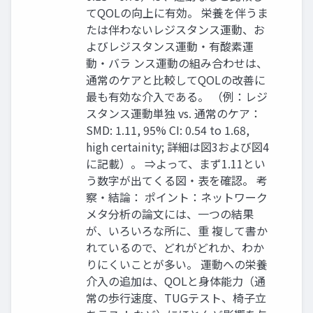
てQOLの向上に有効。 栄養を伴うま
たは伴わないレジスタンス運動、お
よびレジスタンス運動・有酸素運
動・バラ ンス運動の組み合わせは、
通常のケアと比較してQOLの改善に
最も有効な介入である。 （例：レジ
スタンス運動単独 vs. 通常のケア：
SMD: 1.11, 95% CI: 0.54 to 1.68,
high certainity; 詳細は図3および図4
に記載）。 ⇒よって、まず1.11とい
う数字が出てくる図・表を確認。 考
察・結論： ポイント：ネットワーク
メタ分析の論文には、一つの結果
が、いろいろな所に、重 複して書か
れているので、どれがどれか、わか
りにくいことが多い。 運動への栄養
介入の追加は、QOLと身体能力（通
常の歩行速度、TUGテスト、椅子立