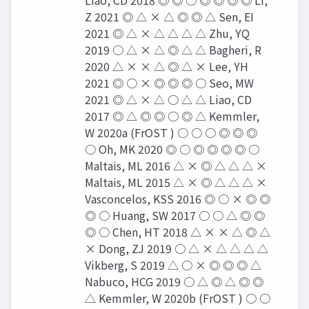
Liao, CD 2018 ◎ ◎ ○ ◎ ◎ ◎ ◎ Li,
Z 2021 ◎ △ × △ ◎ ◎ △ Sen, EI
2021 ◎ △ × △ △ △ △ Zhu, YQ
2019 ○ △ × △ ◎ △ △ Bagheri, R
2020 △ × × △ ◎ △ × Lee, YH
2021 ◎ ○ × ◎ ◎ ◎ ○ Seo, MW
2021 ◎ △ × △ ○ △ △ Liao, CD
2017 ◎ △ ◎ ◎ ○ ◎ △ Kemmler,
W 2020a (FrOST ) ○ ○ ○ ◎ ◎ ◎
○ Oh, MK 2020 ◎ ○ ◎ ◎ ◎ ◎ ○
Maltais, ML 2016 △ × ◎ △ △ △ ×
Maltais, ML 2015 △ × ◎ △ △ △ ×
Vasconcelos, KSS 2016 ◎ ○ × ◎ ◎
◎ ○ Huang, SW 2017 ○ ○ △ ◎ ◎
◎ ○ Chen, HT 2018 △ × × △ ◎ △
× Dong, ZJ 2019 ○ △ × △ △ △ △
Vikberg, S 2019 △ ○ × ◎ ◎ ◎ △
Nabuco, HCG 2019 ○ △ ◎ △ ◎ ◎
△ Kemmler, W 2020b (FrOST ) ○ ○