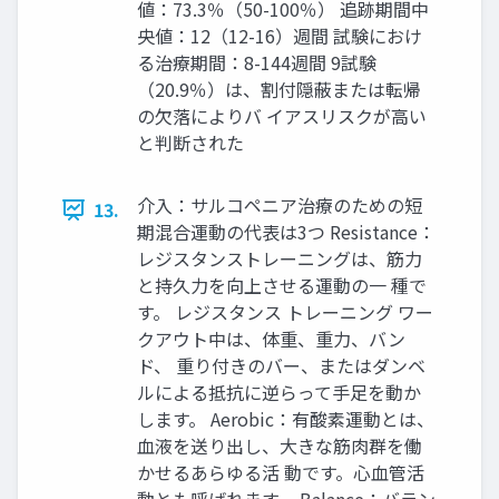
値：73.3％（50-100％） 追跡期間中
央値：12（12-16）週間 試験におけ
る治療期間：8-144週間 9試験
（20.9％）は、割付隠蔽または転帰
の欠落によりバ イアスリスクが高い
と判断された
介入：サルコペニア治療のための短
13.
期混合運動の代表は3つ Resistance：
レジスタンストレーニングは、筋力
と持久力を向上させる運動の一 種で
す。 レジスタンス トレーニング ワー
クアウト中は、体重、重力、バン
ド、 重り付きのバー、またはダンベ
ルによる抵抗に逆らって手足を動か
します。 Aerobic：有酸素運動とは、
血液を送り出し、大きな筋肉群を働
かせるあらゆる活 動です。心血管活