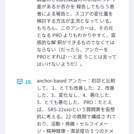
差があるか否かを 報告してもらう患
者による報告と、スコアの変化量を
検討する方法が主流となって いる。
もちろん、このアンカーは、その元
となる PRO よりもわかりやすく、直
感的な解 釈ができるものでなくては
ならない（だったら、アンカーを
PROとすれば･･･と言 うことは言って
はいけないようだ）。
anchor-based アンカー：初診と比較
19.
して、 1．とても改善した．2．改善
した．3．変化なし．4．悪化した．
5．とても悪化した． PRO：たとえ
ば、 SRS-22usoという質問票を仮想
的に考える。22 の質問で構成さ れて
おり、活動・疼痛・セルフイメー
ジ・精神健康・満足度の 5 つのドメ