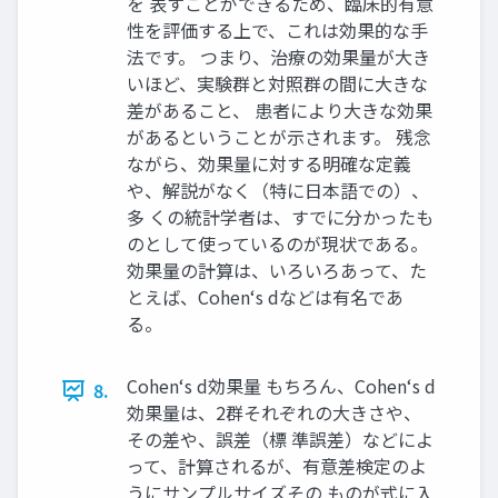
を 表すことができるため、臨床的有意
性を評価する上で、これは効果的な手
法です。 つまり、治療の効果量が大き
いほど、実験群と対照群の間に大きな
差があること、 患者により大きな効果
があるということが示されます。 残念
ながら、効果量に対する明確な定義
や、解説がなく（特に日本語での）、
多 くの統計学者は、すでに分かったも
のとして使っているのが現状である。
効果量の計算は、いろいろあって、た
とえば、Cohen‘s dなどは有名であ
る。
Cohen‘s d効果量 もちろん、Cohen‘s d
8.
効果量は、2群それぞれの大きさや、
その差や、誤差（標 準誤差）などによ
って、計算されるが、有意差検定のよ
うにサンプルサイズその ものが式に入