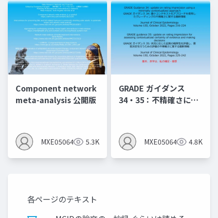
Component network
GRADE ガイダンス
meta-analysis 公開版
34・35：不精確さにの
評価について（2024年
10月時点で重要なこと
は以下のnoteに記載し
MXE05064
5.3K
MXE05064
4.8K
たので、いずれ削除予
定）
各ページのテキスト