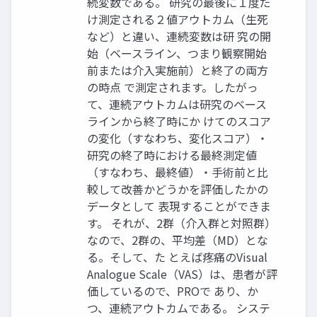
続変数である。 研究の最後に１度だ
け測定される２値アウトカム（生死
など）と違い、連続変数は研 究の開
始（ベースライン、つまり観察開始
前または介入実施前）と終了の両方
の時点 で測定されます。したがっ
て、連続アウトカムは研究のベース
ラインから終了時にか けてのスコア
の変化（すなわち、変化スコア）・
研究の終了時における最終測定値
（すなわち、最終値）・手術前と比
較して改善かどうかを評価したかの
データとして 表現することができま
す。 それが、2群（介入群と対照群）
なので、2群の、平均差（MD）とな
る。そして、た とえば疼痛のVisual
Analogue Scale（VAS）は、患者が評
価しているので、PROで あり、か
つ、連続アウトカムである。 システ