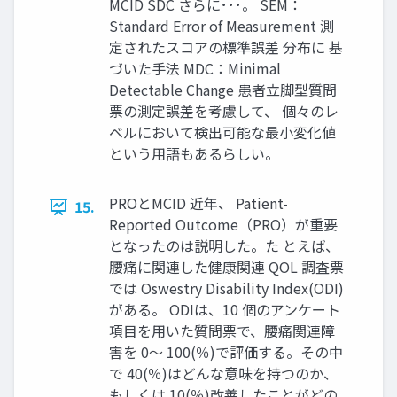
MCID SDC さらに･･･。 SEM：
Standard Error of Measurement 測
定されたスコアの標準誤差 分布に 基
づいた手法 MDC：Minimal
Detectable Change 患者立脚型質問
票の測定誤差を考慮して、 個々のレ
ベルにおいて検出可能な最小変化値
という用語もあるらしい。
PROとMCID 近年、 Patient-
15.
Reported Outcome（PRO）が重要
となったのは説明した。た とえば、
腰痛に関連した健康関連 QOL 調査票
では Oswestry Disability Index(ODI)
がある。 ODIは、10 個のアンケート
項目を用いた質問票で、腰痛関連障
害を 0～ 100(％)で評価する。その中
で 40(％)はどんな意味を持つのか、
もしくは 10(％)改善したことがどの