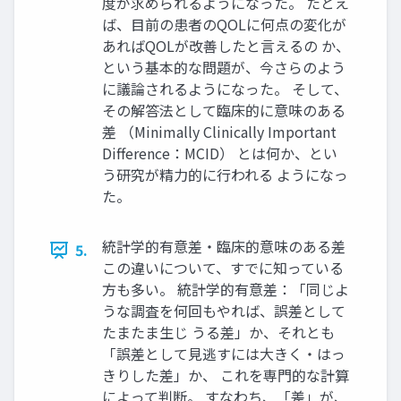
度が求められるようになった。 たとえ
ば、目前の患者のQOLに何点の変化が
あればQOLが改善したと言えるの か、
という基本的な問題が、今さらのよう
に議論されるようになった。 そして、
その解答法として臨床的に意味のある
差 （Minimally Clinically Important
Difference：MCID） とは何か、とい
う研究が精力的に行われる ようになっ
た。
統計学的有意差・臨床的意味のある差
5.
この違いについて、すでに知っている
方も多い。 統計学的有意差：「同じよ
うな調査を何回もやれば、誤差として
たまたま生じ うる差」か、それとも
「誤差として見逃すには大きく・はっ
きりした差」か、 これを専門的な計算
によって判断。 すなわち、「差」が、