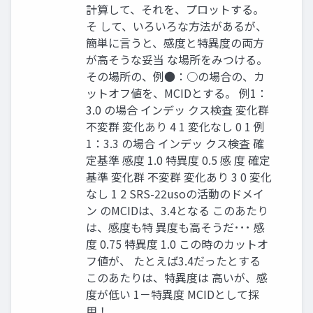
計算して、それを、プロットする。
そ して、いろいろな方法があるが、
簡単に言うと、感度と特異度の両方
が高そうな妥当 な場所をみつける。
その場所の、例●：○の場合の、カ
ットオフ値を、MCIDとする。 例1：
3.0 の場合 インデッ クス検査 変化群
不変群 変化あり 4 1 変化なし 0 1 例
1：3.3 の場合 インデッ クス検査 確
定基準 感度 1.0 特異度 0.5 感 度 確定
基準 変化群 不変群 変化あり 3 0 変化
なし 1 2 SRS-22usoの活動のドメイ
ン のMCIDは、3.4となる このあたり
は、感度も特 異度も高そうだ･･･ 感
度 0.75 特異度 1.0 この時のカットオ
フ値が、 たとえば3.4だったとする
このあたりは、特異度は 高いが、感
度が低い 1－特異度 MCIDとして採
用！