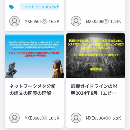
よう第1弾：サルコペニ
ネットワークメタ分析
システマティックレビュー
アと運動のNMA
MXE05064
16.8K
MXE05064
12.4K
ネットワークメタ分析
診療ガイドラインの説
の論文の図表の理解し
明2024年8月（エビデ
よう第2弾 ：2型糖尿病
ンスレベルとエビデン
の薬物療法
スプロファイルを作る
とMindsの間違いあ
MXE05064
10.5K
MXE05064
5.8K
り）