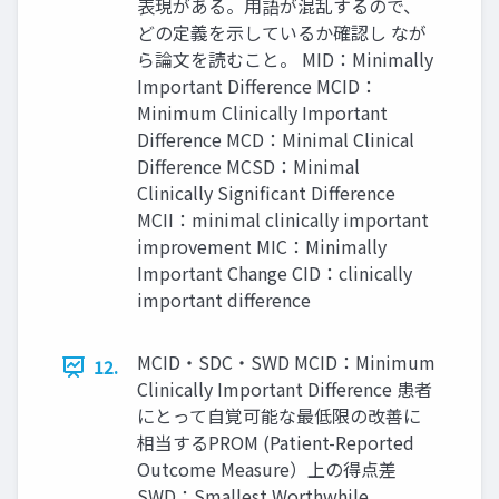
表現がある。用語が混乱するので、
どの定義を示しているか確認し なが
ら論文を読むこと。 MID：Minimally
Important Difference MCID：
Minimum Clinically Important
Difference MCD：Minimal Clinical
Difference MCSD：Minimal
Clinically Significant Difference
MCII：minimal clinically important
improvement MIC：Minimally
Important Change CID：clinically
important difference
MCID・SDC・SWD MCID：Minimum
12.
Clinically Important Difference 患者
にとって自覚可能な最低限の改善に
相当するPROM (Patient-Reported
Outcome Measure）上の得点差
SWD：Smallest Worthwhile