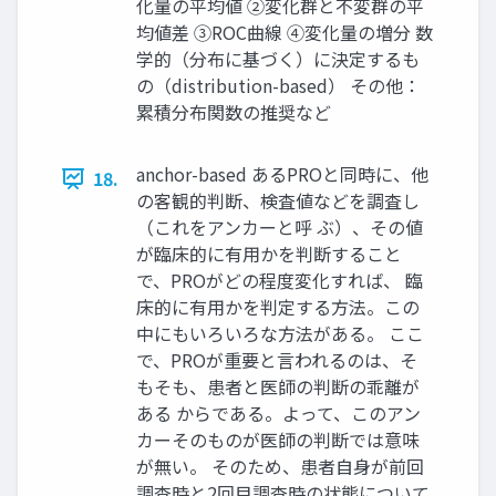
化量の平均値 ②変化群と不変群の平
均値差 ③ROC曲線 ④変化量の増分 数
学的（分布に基づく）に決定するも
の（distribution-based） その他：
累積分布関数の推奨など
anchor-based あるPROと同時に、他
18.
の客観的判断、検査値などを調査し
（これをアンカーと呼 ぶ）、その値
が臨床的に有用かを判断すること
で、PROがどの程度変化すれば、 臨
床的に有用かを判定する方法。この
中にもいろいろな方法がある。 ここ
で、PROが重要と言われるのは、そ
もそも、患者と医師の判断の乖離が
ある からである。よって、このアン
カーそのものが医師の判断では意味
が無い。 そのため、患者自身が前回
調査時と2回目調査時の状態について