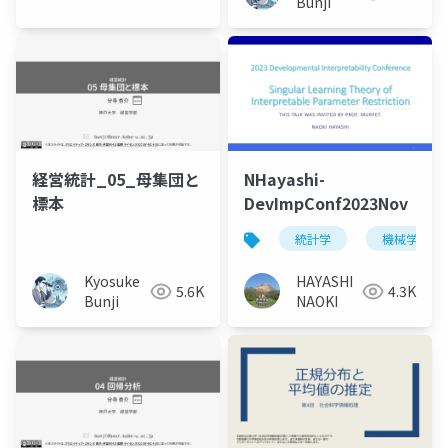
Bunji
経営統計_05_母集団と
NHayashi-
標本
DevImpConf2023Nov
統計学
機械学習
Kyosuke
HAYASHI
5.6K
4.3K
Bunji
NAOKI