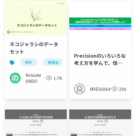
世話人]
ネコジャラシのデータ
セット
Precisionのいろいろな
考え方を学んで、信頼
統計
勉強会
tokyo.r
r
区間を見直すことで、
Keisuke
imprecisionを理解し
1.7K
ANDO
よう
MXE05064
250