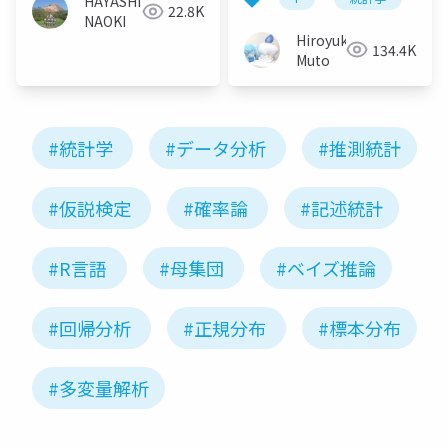
HAYASHI
22.8K
NAOKI
Hiroyuki
134.4K
Muto
#統計学
#データ分析
#推測統計
#仮説検定
#確率論
#記述統計
#R言語
#母集団
#ベイズ推論
#回帰分析
#正規分布
#標本分布
#多変量解析