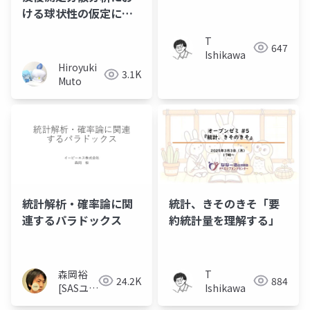
ける球状性の仮定につ
いて──「球面性」と
T
呼ぶのはもうやめよ
647
Ishikawa
う！──
Hiroyuki
3.1K
Muto
統計解析・確率論に関
統計、きそのきそ「要
連するパラドックス
約統計量を理解する」
森岡裕
T
24.2K
884
[SASユー
Ishikawa
ザー総会