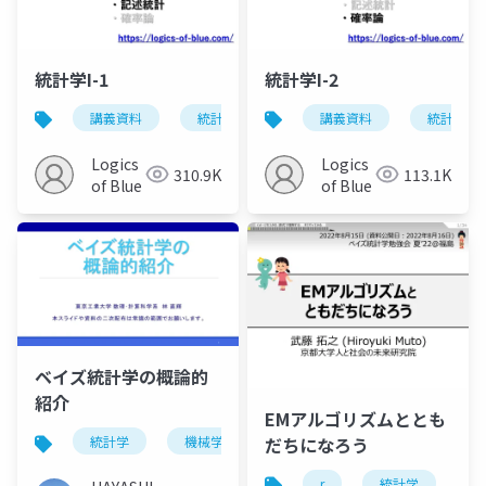
統計学I-1
統計学I-2
講義資料
統計学
講義資料
統計学
Logics
Logics
310.9K
113.1K
of Blue
of Blue
ベイズ統計学の概論的
紹介
EMアルゴリズムととも
だちになろう
統計学
機械学習
ベイズ
情報量規準
r
統計学