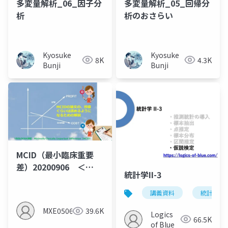
多変量解析_06_因子分
多変量解析_05_回帰分
析
析のおさらい
Kyosuke
Kyosuke
8K
4.3K
Bunji
Bunji
MCID（最小臨床重要
差）20200906 ＜
統計学II-3
MID（群間差）でなく
MIC（群間内MID)の説
講義資料
統計学
明となっている＞
MXE05064
39.6K
Logics
66.5K
of Blue