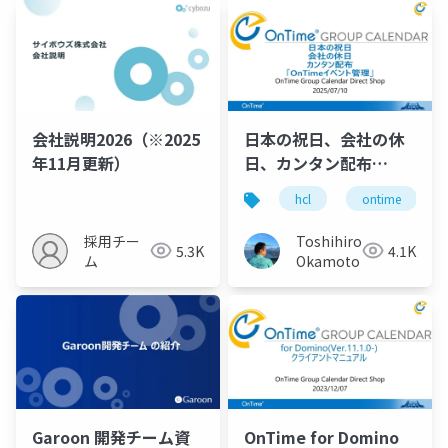
会社説明2026（※2025
日本の祝日、会社の休
年11月更新）
日、カンタン配布
「OnTimeイベント管
hcl
ontime
理」 第76回のの会登
壇資料 2025年7月10
採用チー
Toshihiro
5.3K
4.1K
日(木)
ム
Okamoto
Garoon 開発チーム資
OnTime for Domino