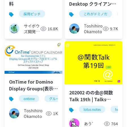
料
Desktop クライアント
マニュアル
採用ピッチ
これがドミノだ
on
サイボウ
Toshihiro
16.8K
9.7K
ズ開発本
Okamoto
部
OnTime for Domino
Display Groups(表示グ
202002 のの会@関数
ループ)設定マニュアル
Talk 19th | Talks
ontime
グループカレンダー
組織カレンダー
around @Functions
lotus notes
hcl tec
Toshihiro
in Notes and Domino
1K
Okamoto
あう゛
764