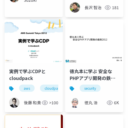
Suzuki
長沢 智治
181
実例で学ぶCDPと
徳丸本に学ぶ 安全な
cloudpack
PHPアプリ開発の鉄則
2012
aws
cloudpack
security
後藤 和貴
>100
徳丸 浩
6K