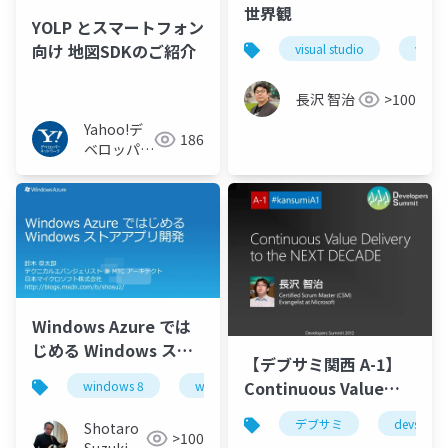
世界観
YOLP とスマートフォン
向け 地図SDKのご紹介
visual studio
visua
長沢 智治
>100
Yahoo!デ
186
ベロッパー
ネットワー
ク
Windows Azure では
じめる Windows スト
【デブサミ関西 A-1】
アアプリ開発
Continuous Value
windows 8
windows azure
Delivery to the NEXT
デブサミ
devsumi
Shotaro
DECADE
>100