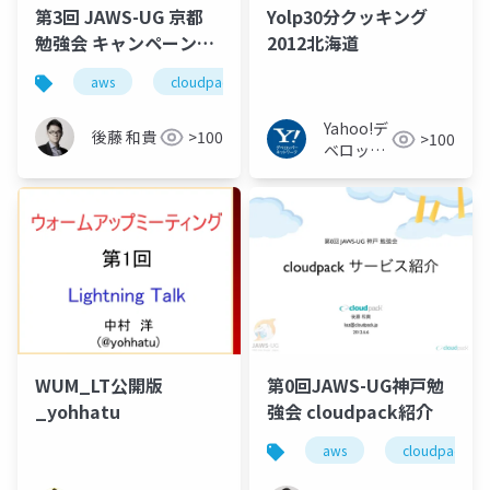
第3回 JAWS-UG 京都
Yolp30分クッキング
勉強会 キャンペーンサ
2012北海道
イト事例紹介
aws
cloudpack
Yahoo!デ
後藤 和貴
>100
>100
ベロッパ
ーネット
ワーク
WUM_LT公開版
第0回JAWS-UG神戸勉
_yohhatu
強会 cloudpack紹介
aws
cloudpack