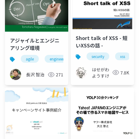
Short talk of XSS - 短
アジャイルとエンジニ
いXSSの話 -
アリング環境
security
xss
agile
engineering
visual studio
tfs
はせがわ
7.8K
長沢 智治
271
ようすけ