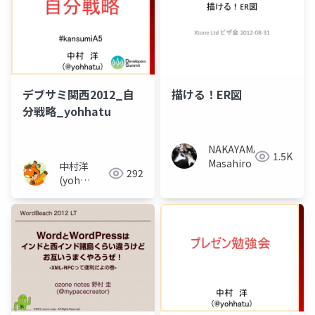
デブサミ関西2012_自
描ける！ER図
分戦略_yohhatu
NAKAYAMA
1.5K
Masahiro
中村洋
292
(yoh
nakamura)