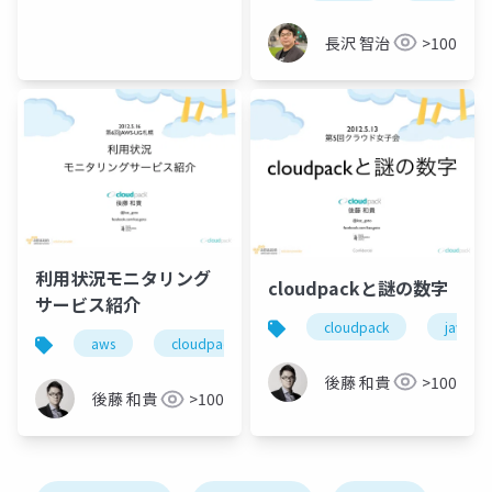
長沢 智治
>100
利用状況モニタリング
cloudpackと謎の数字
サービス紹介
cloudpack
jaws-ug
aws
cloudpack
cloudability
cloudvertic
後藤 和貴
>100
後藤 和貴
>100