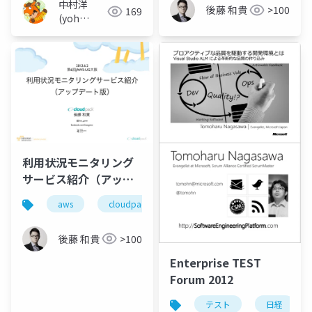
中村洋
後藤 和貴
>100
169
(yoh
nakamura)
利用状況モニタリング
サービス紹介（アップ
デート版）
aws
cloudpack
cloudvertical
cloudabili
後藤 和貴
>100
Enterprise TEST
Forum 2012
テスト
日経