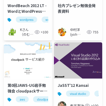
WordBeach 2012 LT -
社内プレゼン勉強会発
WordとWordPressは
表資料
インドと西インド諸島
wordpress
word
くらい違うけどお互い
うまくやろうぜ！
Kさん
中村洋
>100
755
（のむら
(yoh
けい）
nakamura)
第0回JAWS-UG岩手勉
JaSST'12 Kansai
強会 cloudpackサービ
visual studio
jasst
ス紹介
aws
cloudpack
長沢 智治
>100